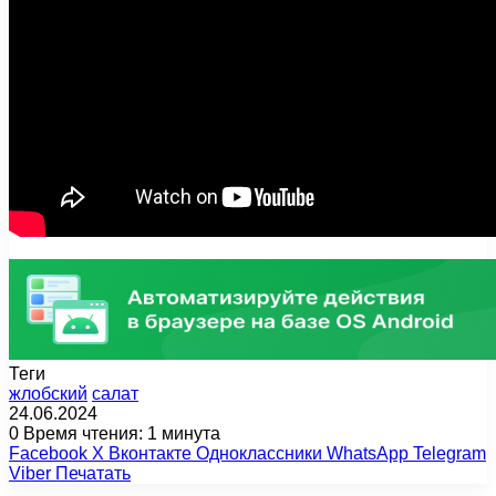
Теги
жлобский
салат
24.06.2024
0
Время чтения: 1 минута
Facebook
X
Вконтакте
Одноклассники
WhatsApp
Telegram
Viber
Печатать