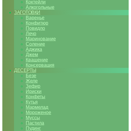
Коктейли
Алкогольные
ЗАГОТОВКИ
Варенье
Конфитюр
Повидло
Лечо
Маринование
Соление
Аджика
Джем
Квашение
Консервация
ДЕСЕРТЫ
Безе
Желе
Зефир
Ириски
Конфеты
Кутья
Мармелад
Мороженое
Муссы
Пастила
Пудинг