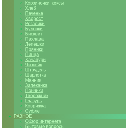
Корзиночки, кексы
Хлеб
Печенье
Хворост
Рогалики
Булочки
Бисквит
Пахлава
Лепешки
Пряники
Пицца
Хачапури
Чизкейк
Штрудель
Шарлотка
Манник
Запеканка
Пончики
Творожник
Глазурь
Коврижка
Суфле
РАЗНОЕ
Обзор интернета
Бытовые вопросы