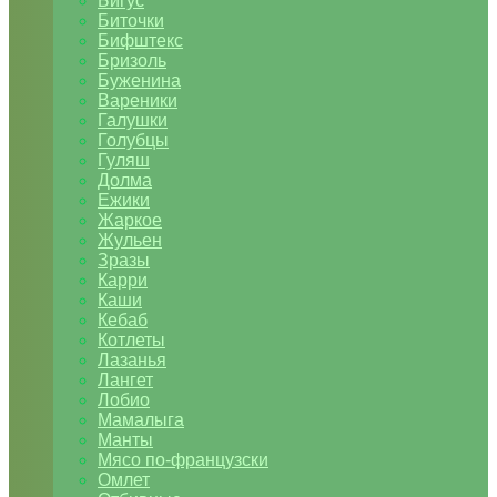
Бигус
Биточки
Бифштекс
Бризоль
Буженина
Вареники
Галушки
Голубцы
Гуляш
Долма
Ежики
Жаркое
Жульен
Зразы
Карри
Каши
Кебаб
Котлеты
Лазанья
Лангет
Лобио
Мамалыга
Манты
Мясо по-французски
Омлет