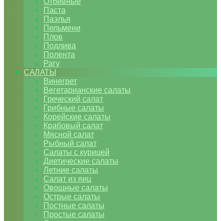
Отбивные
Паста
Паэлья
Пельмени
Плов
Подлива
Полента
Рагу
САЛАТЫ
Винегрет
Вегетарианские салаты
Греческий салат
Грибные салаты
Корейские салаты
Крабовый салат
Мясной салат
Рыбный салат
Салаты с курицей
Диетические салаты
Летние салаты
Салат из яиц
Овощные салаты
Острые салаты
Постные салаты
Простые салаты