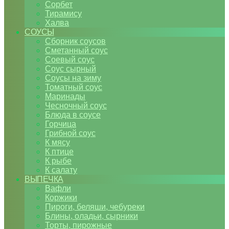
Сорбет
Тирамису
Халва
СОУСЫ
Сборник соусов
Сметанный соус
Соевый соус
Соус сырный
Соусы на зиму
Томатный соус
Маринады
Чесночный соус
Блюда в соусе
Горчица
Грибной соус
К мясу
К птице
К рыбе
К салату
ВЫПЕЧКА
Вафли
Коржики
Пироги, беляши, чебуреки
Блины, оладьи, сырники
Торты, пирожные