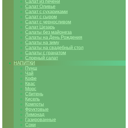
Салат из печени
Салат Оливье
Салат с сухариками
Салат с сыром
Салат с черносливом
Салат Цезарь
Салаты без майонеза
Салаты на День Рождения
Салаты на зиму
Салаты на свадебный стол
Салаты с гранатом
Слоеный салат
НАПИТКИ
Пунш
Чай
Кофе
Квас
Морс
Сбитень
Кисель
Компоты
Фруктовые
Лимонад
Газированные
Соки