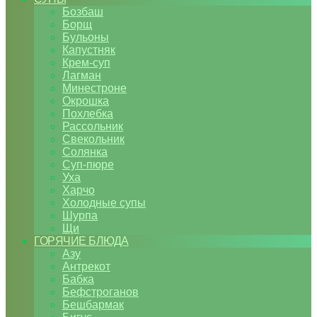
Бозбаш
Борщ
Бульоны
Капустняк
Крем-суп
Лагман
Минестроне
Окрошка
Похлебка
Рассольник
Свекольник
Солянка
Суп-пюре
Уха
Харчо
Холодные супы
Шурпа
Щи
ГОРЯЧИЕ БЛЮДА
Азу
Антрекот
Бабка
Бефстроганов
Бешбармак