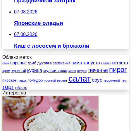
Праздничный завтрак
07.08.2026
Японские оладьи
07.08.2026
Киш с лососем и брокколи
Облако меток
зима
котлета
варенье
капуста
гриб
духовка
запеканка
блин
кефир
пирог
печенье
курица
мультиварке
куриный
крем
мясо
огурец
салат
соус
помидор
пирожок
пицца
простой
рецепт
творожный
тест
торт
яблоко
Интересно