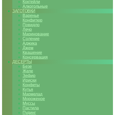
Коктейли
Алкогольные
ЗАГОТОВКИ
Варенье
Конфитюр
Повидло
Лечо
Маринование
Соление
Аджика
Джем
Квашение
Консервация
ДЕСЕРТЫ
Безе
Желе
Зефир
Ириски
Конфеты
Кутья
Мармелад
Мороженое
Муссы
Пастила
Пудинг