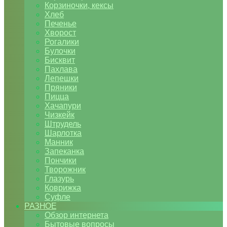
Корзиночки, кексы
Хлеб
Печенье
Хворост
Рогалики
Булочки
Бисквит
Пахлава
Лепешки
Пряники
Пицца
Хачапури
Чизкейк
Штрудель
Шарлотка
Манник
Запеканка
Пончики
Творожник
Глазурь
Коврижка
Суфле
РАЗНОЕ
Обзор интернета
Бытовые вопросы