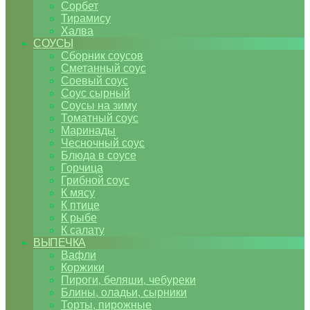
Сорбет
Тирамису
Халва
СОУСЫ
Сборник соусов
Сметанный соус
Соевый соус
Соус сырный
Соусы на зиму
Томатный соус
Маринады
Чесночный соус
Блюда в соусе
Горчица
Грибной соус
К мясу
К птице
К рыбе
К салату
ВЫПЕЧКА
Вафли
Коржики
Пироги, беляши, чебуреки
Блины, оладьи, сырники
Торты, пирожные