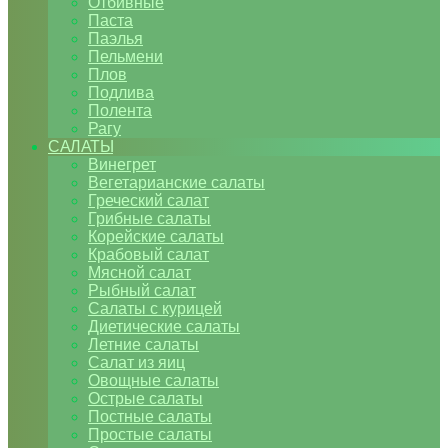
Отбивные
Паста
Паэлья
Пельмени
Плов
Подлива
Полента
Рагу
САЛАТЫ
Винегрет
Вегетарианские салаты
Греческий салат
Грибные салаты
Корейские салаты
Крабовый салат
Мясной салат
Рыбный салат
Салаты с курицей
Диетические салаты
Летние салаты
Салат из яиц
Овощные салаты
Острые салаты
Постные салаты
Простые салаты