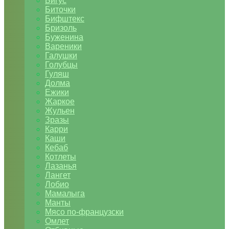
Бигус
Биточки
Бифштекс
Бризоль
Буженина
Вареники
Галушки
Голубцы
Гуляш
Долма
Ежики
Жаркое
Жульен
Зразы
Карри
Каши
Кебаб
Котлеты
Лазанья
Лангет
Лобио
Мамалыга
Манты
Мясо по-французски
Омлет