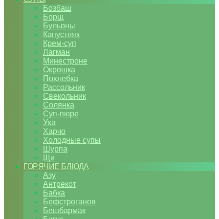
Бозбаш
Борщ
Бульоны
Капустняк
Крем-суп
Лагман
Минестроне
Окрошка
Похлебка
Рассольник
Свекольник
Солянка
Суп-пюре
Уха
Харчо
Холодные супы
Шурпа
Щи
ГОРЯЧИЕ БЛЮДА
Азу
Антрекот
Бабка
Бефстроганов
Бешбармак