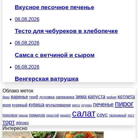
Вкусное песочное печенье
06.08.2026
Тесто для чебуреков в хлебопечке
06.08.2026
Самса с ветчиной и сыром
06.08.2026
Венгерская ватрушка
Облако меток
зима
котлета
варенье
капуста
гриб
духовка
запеканка
блин
кефир
пирог
печенье
курица
мультиварке
куриный
крем
мясо
огурец
салат
соус
помидор
пирожок
пицца
простой
рецепт
творожный
тест
торт
яблоко
Интересно