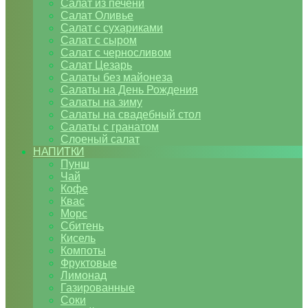
Салат из печени
Салат Оливье
Салат с сухариками
Салат с сыром
Салат с черносливом
Салат Цезарь
Салаты без майонеза
Салаты на День Рождения
Салаты на зиму
Салаты на свадебный стол
Салаты с гранатом
Слоеный салат
НАПИТКИ
Пунш
Чай
Кофе
Квас
Морс
Сбитень
Кисель
Компоты
Фруктовые
Лимонад
Газированные
Соки