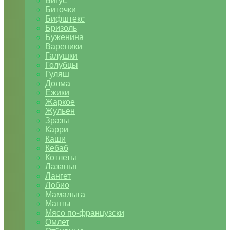
Бигус
Биточки
Бифштекс
Бризоль
Буженина
Вареники
Галушки
Голубцы
Гуляш
Долма
Ежики
Жаркое
Жульен
Зразы
Карри
Каши
Кебаб
Котлеты
Лазанья
Лангет
Лобио
Мамалыга
Манты
Мясо по-французски
Омлет