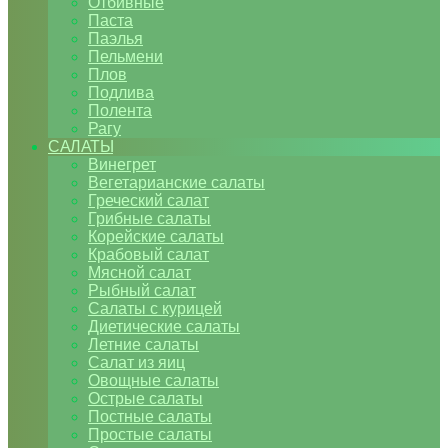
Отбивные
Паста
Паэлья
Пельмени
Плов
Подлива
Полента
Рагу
САЛАТЫ
Винегрет
Вегетарианские салаты
Греческий салат
Грибные салаты
Корейские салаты
Крабовый салат
Мясной салат
Рыбный салат
Салаты с курицей
Диетические салаты
Летние салаты
Салат из яиц
Овощные салаты
Острые салаты
Постные салаты
Простые салаты