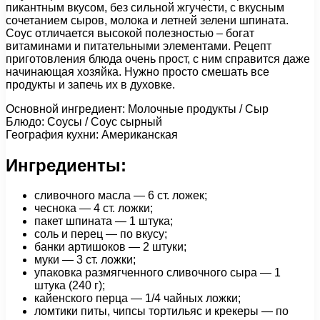
пикантным вкусом, без сильной жгучести, с вкусным
сочетанием сыров, молока и летней зелени шпината.
Соус отличается высокой полезностью – богат
витаминами и питательными элементами. Рецепт
приготовления блюда очень прост, с ним справится даже
начинающая хозяйка. Нужно просто смешать все
продукты и запечь их в духовке.
Основной ингредиент: Молочные продукты / Сыр
Блюдо: Соусы / Соус сырный
География кухни: Американская
Ингредиенты:
сливочного масла — 6 ст. ложек;
чеснока — 4 ст. ложки;
пакет шпината — 1 штука;
соль и перец — по вкусу;
банки артишоков — 2 штуки;
муки — 3 ст. ложки;
упаковка размягченного сливочного сыра — 1
штука (240 г);
кайенского перца — 1/4 чайных ложки;
ломтики питы, чипсы тортильяс и крекеры — по