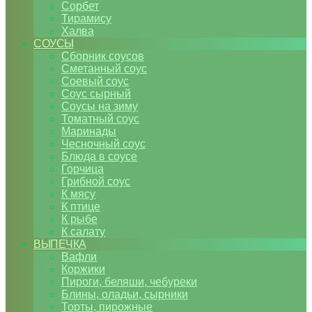
Сорбет
Тирамису
Халва
СОУСЫ
Сборник соусов
Сметанный соус
Соевый соус
Соус сырный
Соусы на зиму
Томатный соус
Маринады
Чесночный соус
Блюда в соусе
Горчица
Грибной соус
К мясу
К птице
К рыбе
К салату
ВЫПЕЧКА
Вафли
Коржики
Пироги, беляши, чебуреки
Блины, оладьи, сырники
Торты, пирожные