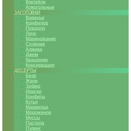
Коктейли
Алкогольные
ЗАГОТОВКИ
Варенье
Конфитюр
Повидло
Лечо
Маринование
Соление
Аджика
Джем
Квашение
Консервация
ДЕСЕРТЫ
Безе
Желе
Зефир
Ириски
Конфеты
Кутья
Мармелад
Мороженое
Муссы
Пастила
Пудинг