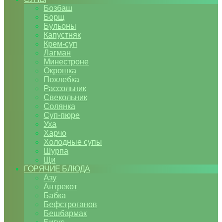
Бозбаш
Борщ
Бульоны
Капустняк
Крем-суп
Лагман
Минестроне
Окрошка
Похлебка
Рассольник
Свекольник
Солянка
Суп-пюре
Уха
Харчо
Холодные супы
Шурпа
Щи
ГОРЯЧИЕ БЛЮДА
Азу
Антрекот
Бабка
Бефстроганов
Бешбармак