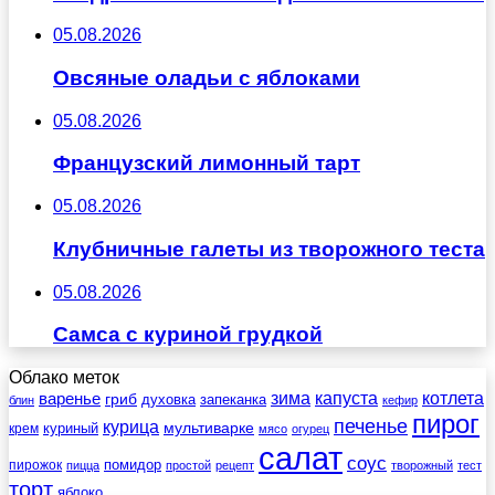
05.08.2026
Овсяные оладьи с яблоками
05.08.2026
Французский лимонный тарт
05.08.2026
Клубничные галеты из творожного теста
05.08.2026
Самса с куриной грудкой
Облако меток
зима
котлета
варенье
капуста
гриб
духовка
запеканка
блин
кефир
пирог
печенье
курица
мультиварке
куриный
крем
мясо
огурец
салат
соус
помидор
пирожок
пицца
простой
рецепт
творожный
тест
торт
яблоко