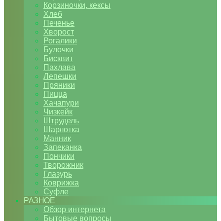
Корзиночки, кексы
Хлеб
Печенье
Хворост
Рогалики
Булочки
Бисквит
Пахлава
Лепешки
Пряники
Пицца
Хачапури
Чизкейк
Штрудель
Шарлотка
Манник
Запеканка
Пончики
Творожник
Глазурь
Коврижка
Суфле
РАЗНОЕ
Обзор интернета
Бытовые вопросы