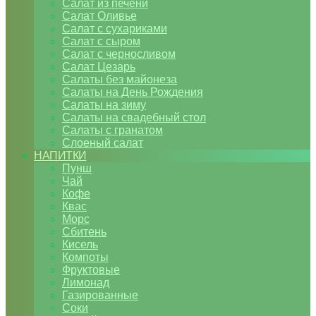
Салат из печени
Салат Оливье
Салат с сухариками
Салат с сыром
Салат с черносливом
Салат Цезарь
Салаты без майонеза
Салаты на День Рождения
Салаты на зиму
Салаты на свадебный стол
Салаты с гранатом
Слоеный салат
НАПИТКИ
Пунш
Чай
Кофе
Квас
Морс
Сбитень
Кисель
Компоты
Фруктовые
Лимонад
Газированные
Соки