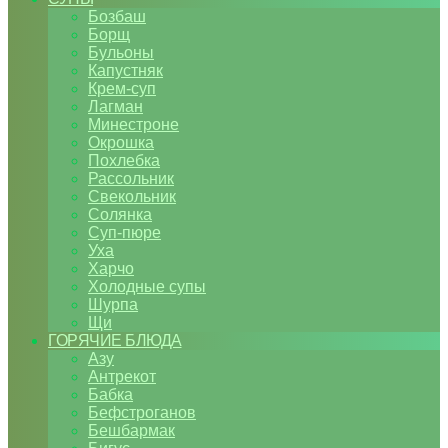
Бозбаш
Борщ
Бульоны
Капустняк
Крем-суп
Лагман
Минестроне
Окрошка
Похлебка
Рассольник
Свекольник
Солянка
Суп-пюре
Уха
Харчо
Холодные супы
Шурпа
Щи
ГОРЯЧИЕ БЛЮДА
Азу
Антрекот
Бабка
Бефстроганов
Бешбармак