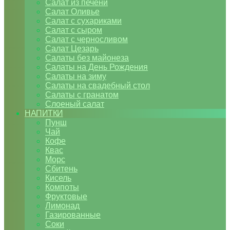
Салат из печени
Салат Оливье
Салат с сухариками
Салат с сыром
Салат с черносливом
Салат Цезарь
Салаты без майонеза
Салаты на День Рождения
Салаты на зиму
Салаты на свадебный стол
Салаты с гранатом
Слоеный салат
НАПИТКИ
Пунш
Чай
Кофе
Квас
Морс
Сбитень
Кисель
Компоты
Фруктовые
Лимонад
Газированные
Соки