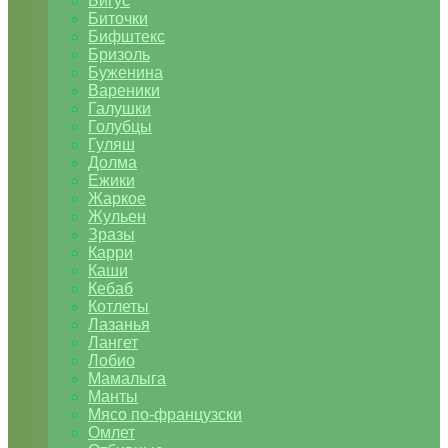
Бигус
Биточки
Бифштекс
Бризоль
Буженина
Вареники
Галушки
Голубцы
Гуляш
Долма
Ежики
Жаркое
Жульен
Зразы
Карри
Каши
Кебаб
Котлеты
Лазанья
Лангет
Лобио
Мамалыга
Манты
Мясо по-французски
Омлет