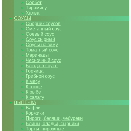
Сорбет
Тирамису
Халва
СОУСЫ
Сборник соусов
Сметанный соус
Соевый соус
Соус сырный
Соусы на зиму
Томатный соус
Маринады
Чесночный соус
Блюда в соусе
Горчица
Грибной соус
К мясу
К птице
К рыбе
К салату
ВЫПЕЧКА
Вафли
Коржики
Пироги, беляши, чебуреки
Блины, оладьи, сырники
Торты, пирожные