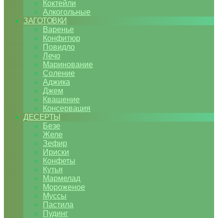
Коктейли
Алкогольные
ЗАГОТОВКИ
Варенье
Конфитюр
Повидло
Лечо
Маринование
Соление
Аджика
Джем
Квашение
Консервация
ДЕСЕРТЫ
Безе
Желе
Зефир
Ириски
Конфеты
Кутья
Мармелад
Мороженое
Муссы
Пастила
Пудинг