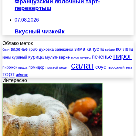
Французский яблочный тарт-
перевертыш
07.08.2026
Вкусный чизкейк
Облако меток
зима
котлета
варенье
капуста
гриб
духовка
запеканка
блин
кефир
пирог
печенье
курица
мультиварке
куриный
крем
мясо
огурец
салат
соус
помидор
пирожок
пицца
простой
рецепт
творожный
тест
торт
яблоко
Интересно