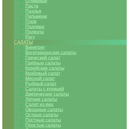
Отбивные
Паста
Паэлья
Пельмени
Плов
Подлива
Полента
Рагу
САЛАТЫ
Винегрет
Вегетарианские салаты
Греческий салат
Грибные салаты
Корейские салаты
Крабовый салат
Мясной салат
Рыбный салат
Салаты с курицей
Диетические салаты
Летние салаты
Салат из яиц
Овощные салаты
Острые салаты
Постные салаты
Простые салаты