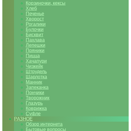
Корзиночки, кексы
Хлеб
Печенье
Хворост
Рогалики
Булочки
Бисквит
Пахлава
Лепешки
Пряники
Пицца
Хачапури
Чизкейк
Штрудель
Шарлотка
Манник
Запеканка
Пончики
Творожник
Глазурь
Коврижка
Суфле
РАЗНОЕ
Обзор интернета
Бытовые вопросы