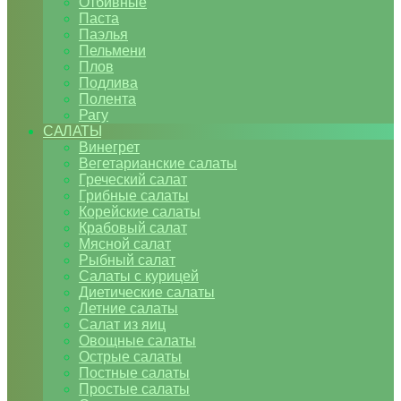
Отбивные
Паста
Паэлья
Пельмени
Плов
Подлива
Полента
Рагу
САЛАТЫ
Винегрет
Вегетарианские салаты
Греческий салат
Грибные салаты
Корейские салаты
Крабовый салат
Мясной салат
Рыбный салат
Салаты с курицей
Диетические салаты
Летние салаты
Салат из яиц
Овощные салаты
Острые салаты
Постные салаты
Простые салаты