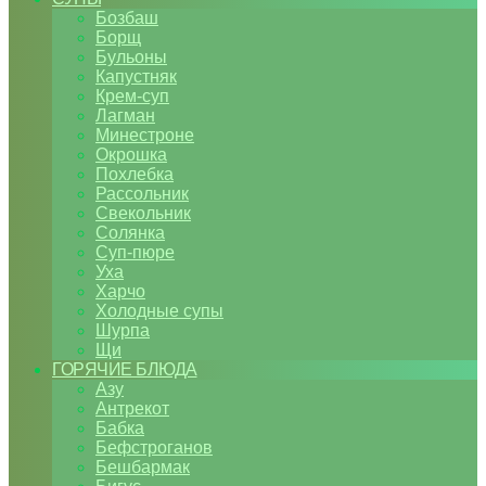
Бозбаш
Борщ
Бульоны
Капустняк
Крем-суп
Лагман
Минестроне
Окрошка
Похлебка
Рассольник
Свекольник
Солянка
Суп-пюре
Уха
Харчо
Холодные супы
Шурпа
Щи
ГОРЯЧИЕ БЛЮДА
Азу
Антрекот
Бабка
Бефстроганов
Бешбармак