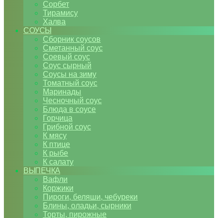
Сорбет
Тирамису
Халва
СОУСЫ
Сборник соусов
Сметанный соус
Соевый соус
Соус сырный
Соусы на зиму
Томатный соус
Маринады
Чесночный соус
Блюда в соусе
Горчица
Грибной соус
К мясу
К птице
К рыбе
К салату
ВЫПЕЧКА
Вафли
Коржики
Пироги, беляши, чебуреки
Блины, оладьи, сырники
Торты, пирожные