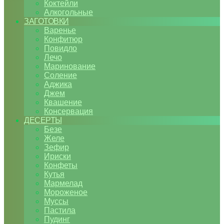
Коктейли
Алкогольные
ЗАГОТОВКИ
Варенье
Конфитюр
Повидло
Лечо
Маринование
Соление
Аджика
Джем
Квашение
Консервация
ДЕСЕРТЫ
Безе
Желе
Зефир
Ириски
Конфеты
Кутья
Мармелад
Мороженое
Муссы
Пастила
Пудинг