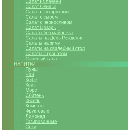
Салат из печени
Салат Оливье
Салат с сухариками
Салат с сыром
Салат с черносливом
Салат Цезарь
Салаты без майонеза
Салаты на День Рождения
Салаты на зиму
Салаты на свадебный стол
Салаты с гранатом
Слоеный салат
НАПИТКИ
Пунш
Чай
Кофе
Квас
Морс
Сбитень
Кисель
Компоты
Фруктовые
Лимонад
Газированные
Соки