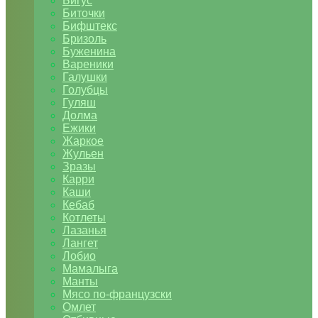
Бигус
Биточки
Бифштекс
Бризоль
Буженина
Вареники
Галушки
Голубцы
Гуляш
Долма
Ежики
Жаркое
Жульен
Зразы
Карри
Каши
Кебаб
Котлеты
Лазанья
Лангет
Лобио
Мамалыга
Манты
Мясо по-французски
Омлет