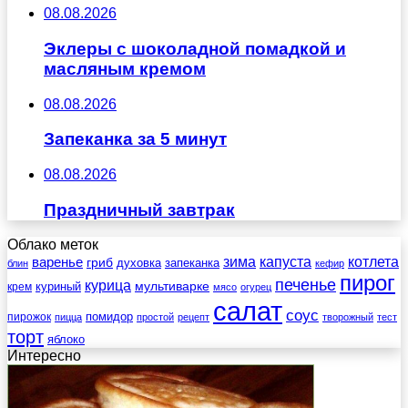
08.08.2026
Эклеры с шоколадной помадкой и
масляным кремом
08.08.2026
Запеканка за 5 минут
08.08.2026
Праздничный завтрак
Облако меток
зима
котлета
варенье
капуста
гриб
духовка
запеканка
блин
кефир
пирог
печенье
курица
мультиварке
куриный
крем
мясо
огурец
салат
соус
помидор
пирожок
пицца
простой
рецепт
творожный
тест
торт
яблоко
Интересно