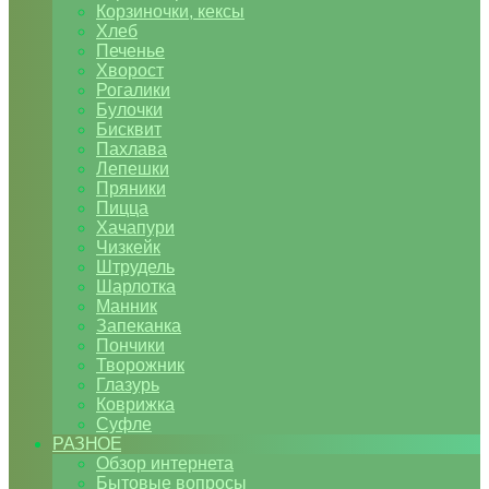
Корзиночки, кексы
Хлеб
Печенье
Хворост
Рогалики
Булочки
Бисквит
Пахлава
Лепешки
Пряники
Пицца
Хачапури
Чизкейк
Штрудель
Шарлотка
Манник
Запеканка
Пончики
Творожник
Глазурь
Коврижка
Суфле
РАЗНОЕ
Обзор интернета
Бытовые вопросы