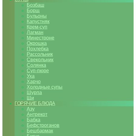
Бозбаш
Борщ
Бульоны
Капустняк
Крем-суп
Лагман
Минестроне
Окрошка
Похлебка
Рассольник
Свекольник
Солянка
Суп-пюре
Уха
Харчо
Холодные супы
Шурпа
Щи
ГОРЯЧИЕ БЛЮДА
Азу
Антрекот
Бабка
Бефстроганов
Бешбармак