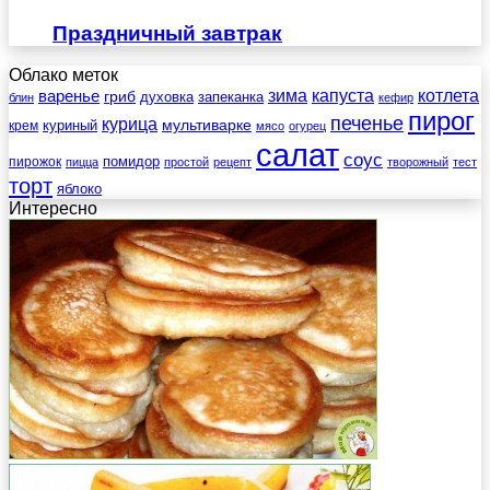
Праздничный завтрак
Облако меток
зима
котлета
варенье
капуста
гриб
духовка
запеканка
блин
кефир
пирог
печенье
курица
мультиварке
куриный
крем
мясо
огурец
салат
соус
помидор
пирожок
пицца
простой
рецепт
творожный
тест
торт
яблоко
Интересно