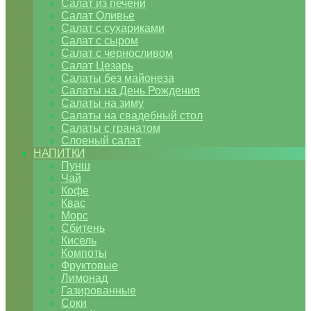
Салат из печени
Салат Оливье
Салат с сухариками
Салат с сыром
Салат с черносливом
Салат Цезарь
Салаты без майонеза
Салаты на День Рождения
Салаты на зиму
Салаты на свадебный стол
Салаты с гранатом
Слоеный салат
НАПИТКИ
Пунш
Чай
Кофе
Квас
Морс
Сбитень
Кисель
Компоты
Фруктовые
Лимонад
Газированные
Соки