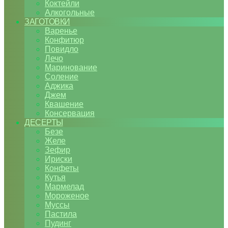
Коктейли
Алкогольные
ЗАГОТОВКИ
Варенье
Конфитюр
Повидло
Лечо
Маринование
Соление
Аджика
Джем
Квашение
Консервация
ДЕСЕРТЫ
Безе
Желе
Зефир
Ириски
Конфеты
Кутья
Мармелад
Мороженое
Муссы
Пастила
Пудинг