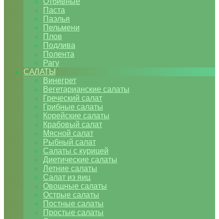
Отбивные
Паста
Паэлья
Пельмени
Плов
Подлива
Полента
Рагу
САЛАТЫ
Винегрет
Вегетарианские салаты
Греческий салат
Грибные салаты
Корейские салаты
Крабовый салат
Мясной салат
Рыбный салат
Салаты с курицей
Диетические салаты
Летние салаты
Салат из яиц
Овощные салаты
Острые салаты
Постные салаты
Простые салаты