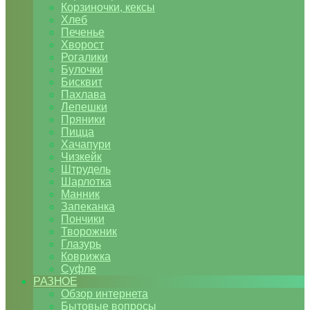
Корзиночки, кексы
Хлеб
Печенье
Хворост
Рогалики
Булочки
Бисквит
Пахлава
Лепешки
Пряники
Пицца
Хачапури
Чизкейк
Штрудель
Шарлотка
Манник
Запеканка
Пончики
Творожник
Глазурь
Коврижка
Суфле
РАЗНОЕ
Обзор интернета
Бытовые вопросы