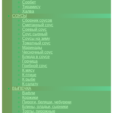
Сорбет
Тирамису
Халва
СОУСЫ
Сборник соусов
Сметанный соус
Соевый соус
Соус сырный
Соусы на зиму
Томатный соус
Маринады
Чесночный соус
Блюда в соусе
Горчица
Грибной соус
К мясу
К птице
К рыбе
К салату
ВЫПЕЧКА
Вафли
Коржики
Пироги, беляши, чебуреки
Блины, оладьи, сырники
Торты, пирожные