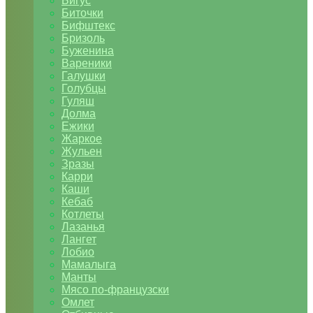
Бигус
Биточки
Бифштекс
Бризоль
Буженина
Вареники
Галушки
Голубцы
Гуляш
Долма
Ежики
Жаркое
Жульен
Зразы
Карри
Каши
Кебаб
Котлеты
Лазанья
Лангет
Лобио
Мамалыга
Манты
Мясо по-французски
Омлет