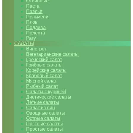
Отбивные
Паста
Паэлья
Пельмени
Плов
Подлива
Полента
Рагу
САЛАТЫ
Винегрет
Вегетарианские салаты
Греческий салат
Грибные салаты
Корейские салаты
Крабовый салат
Мясной салат
Рыбный салат
Салаты с курицей
Диетические салаты
Летние салаты
Салат из яиц
Овощные салаты
Острые салаты
Постные салаты
Простые салаты