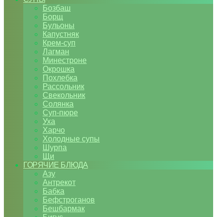
Бозбаш
Борщ
Бульоны
Капустняк
Крем-суп
Лагман
Минестроне
Окрошка
Похлебка
Рассольник
Свекольник
Солянка
Суп-пюре
Уха
Харчо
Холодные супы
Шурпа
Щи
ГОРЯЧИЕ БЛЮДА
Азу
Антрекот
Бабка
Бефстроганов
Бешбармак