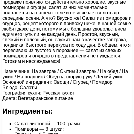
продаже появляются действительно хорошие, вкусные
помидоры и огурцы, салат из них моментально
появляется на нашем столе и не исчезает вплоть до
середины осени. А что? Вкусно же! Салат из помидоров и
огурцов, рецепт которого я привожу ниже, в нашей семье
любят даже дети, потому мы с большим удовольствием
едим его чуть ли не каждый день. Простой, вкусный,
свежий и полезный, он служит нам в качестве завтрака,
полдника, быстрого перекуса по ходу дня. В общем, что я
переливаю из пустого в порожнее — салат из свежих
помидоров и огурцов в представлении не нуждается.
Готовим и наслаждаемся!
Назначение: На завтрак / Сытный завтрак / На обед / На
ужин / На полдник / Обед на скорую руку / Легкий ужин
Основной ингредиент: Овощи / Огурец / Помидор
Блюдо: Салаты
География кухни: Русская кухня
Диета: Вегетарианское питание
Ингредиенты:
Салат листовой — 100 грамм;
Помидоры — 3 штуки;