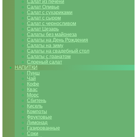
Салат из печени
Салат Оливье
Салат с сухариками
Салат с сыром
Салат с черносливом
Салат Цезарь
Салаты без майонеза
Салаты на День Рождения
Салаты на зиму
Салаты на свадебный стол
Салаты с гранатом
Слоеный салат
НАПИТКИ
Пунш
Чай
Кофе
Квас
Морс
Сбитень
Кисель
Компоты
Фруктовые
Лимонад
Газированные
Соки