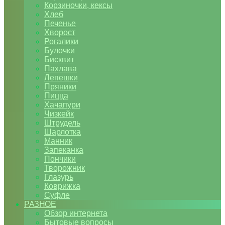
Корзиночки, кексы
Хлеб
Печенье
Хворост
Рогалики
Булочки
Бисквит
Пахлава
Лепешки
Пряники
Пицца
Хачапури
Чизкейк
Штрудель
Шарлотка
Манник
Запеканка
Пончики
Творожник
Глазурь
Коврижка
Суфле
РАЗНОЕ
Обзор интернета
Бытовые вопросы