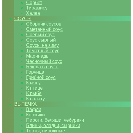
Сорбет
Тирамису
Халва
СОУСЫ
Сборник соусов
Сметанный соус
Соевый соус
Соус сырный
Соусы на зиму
Томатный соус
Маринады
Чесночный соус
Блюда в соусе
Горчица
Грибной соус
К мясу
К птице
К рыбе
К салату
ВЫПЕЧКА
Вафли
Коржики
Пироги, беляши, чебуреки
Блины, оладьи, сырники
Торты, пирожные