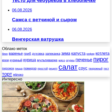
Тесто для чебуреков в хлебопечке
06.08.2026
Самса с ветчиной и сыром
06.08.2026
Венгерская ватрушка
Облако меток
зима
котлета
варенье
капуста
гриб
духовка
запеканка
блин
кефир
пирог
печенье
курица
мультиварке
куриный
крем
мясо
огурец
салат
соус
помидор
пирожок
пицца
простой
рецепт
творожный
тест
торт
яблоко
Интересно