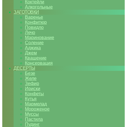
Коктейли
Алкогольные
ЗАГОТОВКИ
Варенье
Конфитюр
Повидло
Лечо
Маринование
Соление
Аджика
Джем
Квашение
Консервация
ДЕСЕРТЫ
Безе
Желе
Зефир
Ириски
Конфеты
Кутья
Мармелад
Мороженое
Муссы
Пастила
Пудинг