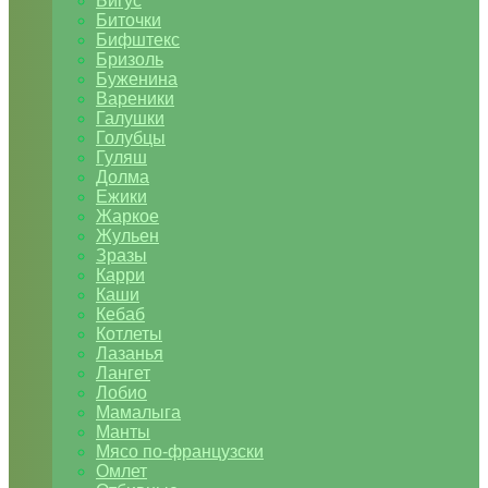
Бигус
Биточки
Бифштекс
Бризоль
Буженина
Вареники
Галушки
Голубцы
Гуляш
Долма
Ежики
Жаркое
Жульен
Зразы
Карри
Каши
Кебаб
Котлеты
Лазанья
Лангет
Лобио
Мамалыга
Манты
Мясо по-французски
Омлет