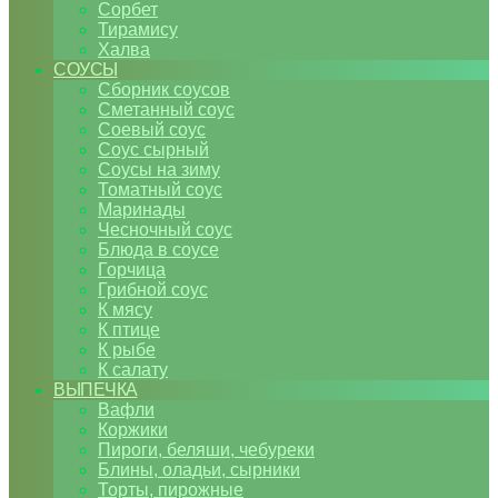
Сорбет
Тирамису
Халва
СОУСЫ
Сборник соусов
Сметанный соус
Соевый соус
Соус сырный
Соусы на зиму
Томатный соус
Маринады
Чесночный соус
Блюда в соусе
Горчица
Грибной соус
К мясу
К птице
К рыбе
К салату
ВЫПЕЧКА
Вафли
Коржики
Пироги, беляши, чебуреки
Блины, оладьи, сырники
Торты, пирожные