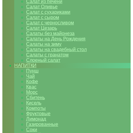
Салат из печени
Салат Оливье
Салат с сухариками
Салат с сыром
Салат с черносливом
Салат Цезарь
Салаты без майонеза
Салаты на День Рождения
Салаты на зиму
Салаты на свадебный стол
Салаты с гранатом
Слоеный салат
НАПИТКИ
Пунш
Чай
Кофе
Квас
Морс
Сбитень
Кисель
Компоты
Фруктовые
Лимонад
Газированные
Соки