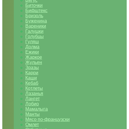
Бигус
Биточки
Бифштекс
Бризоль
Буженина
Вареники
Галушки
Голубцы
Гуляш
Долма
Ежики
Жаркое
Жульен
Зразы
Карри
Каши
Кебаб
Котлеты
Лазанья
Лангет
Лобио
Мамалыга
Манты
Мясо по-французски
Омлет