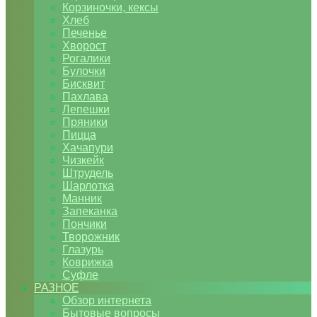
Корзиночки, кексы
Хлеб
Печенье
Хворост
Рогалики
Булочки
Бисквит
Пахлава
Лепешки
Пряники
Пицца
Хачапури
Чизкейк
Штрудель
Шарлотка
Манник
Запеканка
Пончики
Творожник
Глазурь
Коврижка
Суфле
РАЗНОЕ
Обзор интернета
Бытовые вопросы