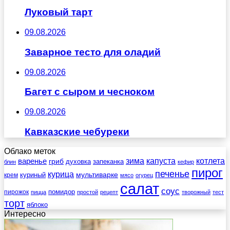
Луковый тарт
09.08.2026
Заварное тесто для оладий
09.08.2026
Багет с сыром и чесноком
09.08.2026
Кавказские чебуреки
Облако меток
зима
котлета
варенье
капуста
гриб
духовка
запеканка
блин
кефир
пирог
печенье
курица
мультиварке
куриный
крем
мясо
огурец
салат
соус
помидор
пирожок
пицца
простой
рецепт
творожный
тест
торт
яблоко
Интересно