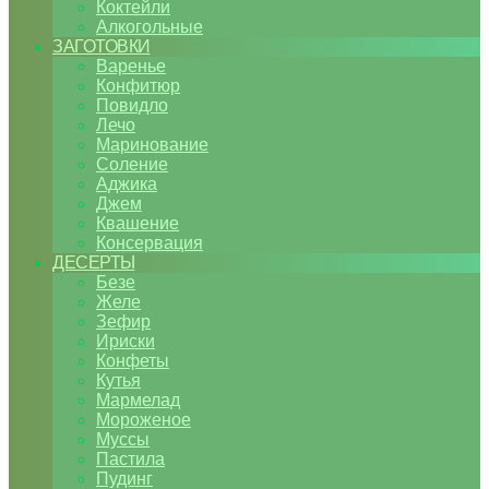
Коктейли
Алкогольные
ЗАГОТОВКИ
Варенье
Конфитюр
Повидло
Лечо
Маринование
Соление
Аджика
Джем
Квашение
Консервация
ДЕСЕРТЫ
Безе
Желе
Зефир
Ириски
Конфеты
Кутья
Мармелад
Мороженое
Муссы
Пастила
Пудинг