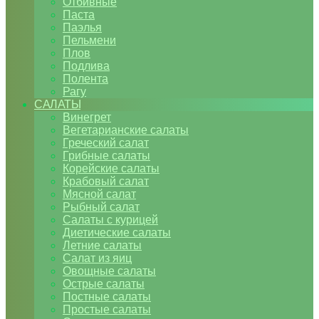
Отбивные
Паста
Паэлья
Пельмени
Плов
Подлива
Полента
Рагу
САЛАТЫ
Винегрет
Вегетарианские салаты
Греческий салат
Грибные салаты
Корейские салаты
Крабовый салат
Мясной салат
Рыбный салат
Салаты с курицей
Диетические салаты
Летние салаты
Салат из яиц
Овощные салаты
Острые салаты
Постные салаты
Простые салаты