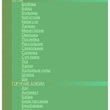
Бозбаш
Борщ
Бульоны
Капустняк
Крем-суп
Лагман
Минестроне
Окрошка
Похлебка
Рассольник
Свекольник
Солянка
Суп-пюре
Уха
Харчо
Холодные супы
Шурпа
Щи
ГОРЯЧИЕ БЛЮДА
Азу
Антрекот
Бабка
Бефстроганов
Бешбармак