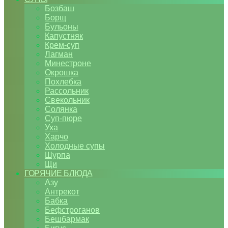
Бозбаш
Борщ
Бульоны
Капустняк
Крем-суп
Лагман
Минестроне
Окрошка
Похлебка
Рассольник
Свекольник
Солянка
Суп-пюре
Уха
Харчо
Холодные супы
Шурпа
Щи
ГОРЯЧИЕ БЛЮДА
Азу
Антрекот
Бабка
Бефстроганов
Бешбармак