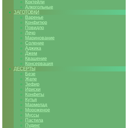
Коктейли
Алкогольные
ЗАГОТОВКИ
Варенье
Конфитюр
Повидло
Лечо
Маринование
Соление
Аджика
Джем
Квашение
Консервация
ДЕСЕРТЫ
Безе
Желе
Зефир
Ириски
Конфеты
Кутья
Мармелад
Мороженое
Муссы
Пастила
Пудинг