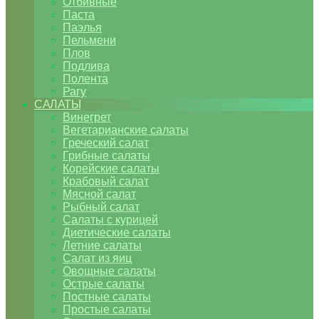
Отбивные
Паста
Паэлья
Пельмени
Плов
Подлива
Полента
Рагу
САЛАТЫ
Винегрет
Вегетарианские салаты
Греческий салат
Грибные салаты
Корейские салаты
Крабовый салат
Мясной салат
Рыбный салат
Салаты с курицей
Диетические салаты
Летние салаты
Салат из яиц
Овощные салаты
Острые салаты
Постные салаты
Простые салаты