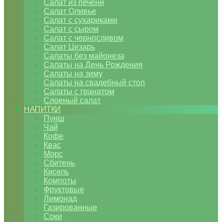
Салат из печени
Салат Оливье
Салат с сухариками
Салат с сыром
Салат с черносливом
Салат Цезарь
Салаты без майонеза
Салаты на День Рождения
Салаты на зиму
Салаты на свадебный стол
Салаты с гранатом
Слоеный салат
НАПИТКИ
Пунш
Чай
Кофе
Квас
Морс
Сбитень
Кисель
Компоты
Фруктовые
Лимонад
Газированные
Соки