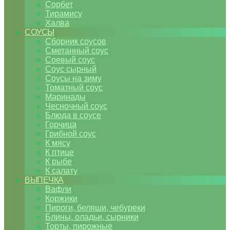
Сорбет
Тирамису
Халва
СОУСЫ
Сборник соусов
Сметанный соус
Соевый соус
Соус сырный
Соусы на зиму
Томатный соус
Маринады
Чесночный соус
Блюда в соусе
Горчица
Грибной соус
К мясу
К птице
К рыбе
К салату
ВЫПЕЧКА
Вафли
Коржики
Пироги, беляши, чебуреки
Блины, оладьи, сырники
Торты, пирожные