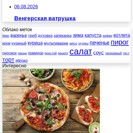
06.08.2026
Венгерская ватрушка
Облако меток
зима
котлета
варенье
капуста
гриб
духовка
запеканка
блин
кефир
пирог
печенье
курица
мультиварке
куриный
крем
мясо
огурец
салат
соус
помидор
пирожок
пицца
простой
рецепт
творожный
тест
торт
яблоко
Интересно