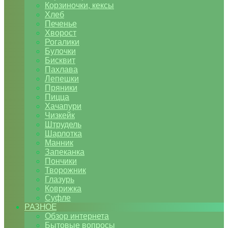
Корзиночки, кексы
Хлеб
Печенье
Хворост
Рогалики
Булочки
Бисквит
Пахлава
Лепешки
Пряники
Пицца
Хачапури
Чизкейк
Штрудель
Шарлотка
Манник
Запеканка
Пончики
Творожник
Глазурь
Коврижка
Суфле
РАЗНОЕ
Обзор интернета
Бытовые вопросы