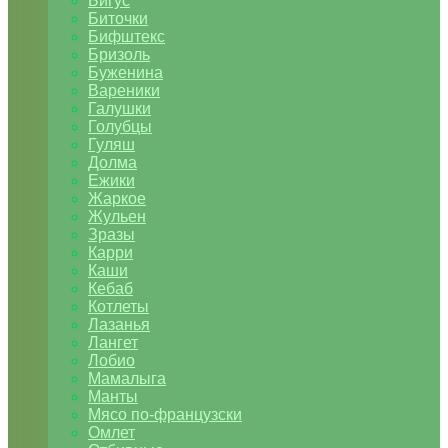
Бигус
Биточки
Бифштекс
Бризоль
Буженина
Вареники
Галушки
Голубцы
Гуляш
Долма
Ежики
Жаркое
Жульен
Зразы
Карри
Каши
Кебаб
Котлеты
Лазанья
Лангет
Лобио
Мамалыга
Манты
Мясо по-французски
Омлет