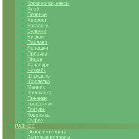
Корзиночки, кексы
Хлеб
Печенье
Хворост
Рогалики
Булочки
Бисквит
Пахлава
Лепешки
Пряники
Пицца
Хачапури
Чизкейк
Штрудель
Шарлотка
Манник
Запеканка
Пончики
Творожник
Глазурь
Коврижка
Суфле
РАЗНОЕ
Обзор интернета
Бытовые вопросы