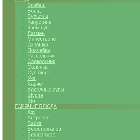
Бозбаш
Борщ
Бульоны
Капустняк
Крем-суп
Лагман
Минестроне
Окрошка
Похлебка
Рассольник
Свекольник
Солянка
Суп-пюре
Уха
Харчо
Холодные супы
Шурпа
Щи
ГОРЯЧИЕ БЛЮДА
Азу
Антрекот
Бабка
Бефстроганов
Бешбармак