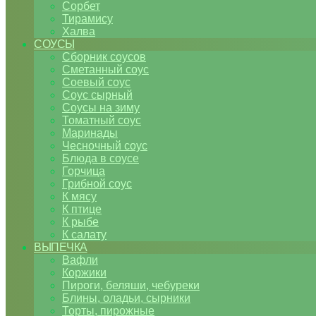
Сорбет
Тирамису
Халва
СОУСЫ
Сборник соусов
Сметанный соус
Соевый соус
Соус сырный
Соусы на зиму
Томатный соус
Маринады
Чесночный соус
Блюда в соусе
Горчица
Грибной соус
К мясу
К птице
К рыбе
К салату
ВЫПЕЧКА
Вафли
Коржики
Пироги, беляши, чебуреки
Блины, оладьи, сырники
Торты, пирожные