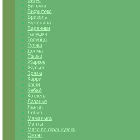
Бигус
Биточки
Бифштекс
Бризоль
Буженина
Вареники
Галушки
Голубцы
Гуляш
Долма
Ежики
Жаркое
Жульен
Зразы
Карри
Каши
Кебаб
Котлеты
Лазанья
Лангет
Лобио
Мамалыга
Манты
Мясо по-французски
Омлет