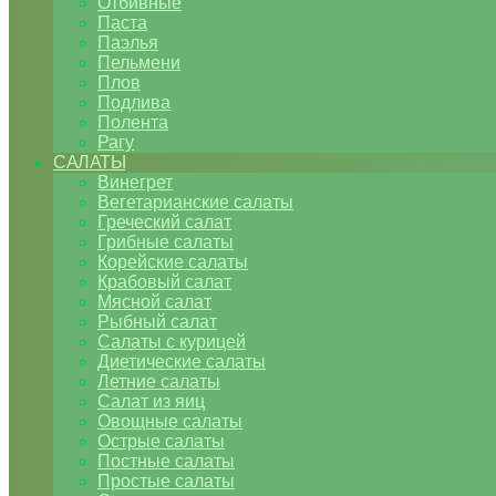
Отбивные
Паста
Паэлья
Пельмени
Плов
Подлива
Полента
Рагу
САЛАТЫ
Винегрет
Вегетарианские салаты
Греческий салат
Грибные салаты
Корейские салаты
Крабовый салат
Мясной салат
Рыбный салат
Салаты с курицей
Диетические салаты
Летние салаты
Салат из яиц
Овощные салаты
Острые салаты
Постные салаты
Простые салаты