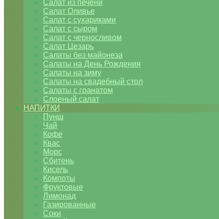
Салат из печени
Салат Оливье
Салат с сухариками
Салат с сыром
Салат с черносливом
Салат Цезарь
Салаты без майонеза
Салаты на День Рождения
Салаты на зиму
Салаты на свадебный стол
Салаты с гранатом
Слоеный салат
НАПИТКИ
Пунш
Чай
Кофе
Квас
Морс
Сбитень
Кисель
Компоты
Фруктовые
Лимонад
Газированные
Соки