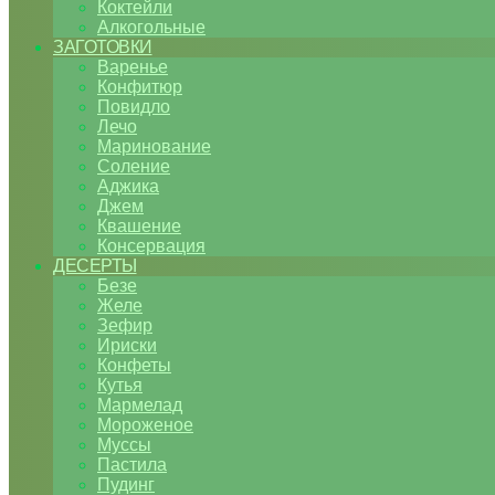
Коктейли
Алкогольные
ЗАГОТОВКИ
Варенье
Конфитюр
Повидло
Лечо
Маринование
Соление
Аджика
Джем
Квашение
Консервация
ДЕСЕРТЫ
Безе
Желе
Зефир
Ириски
Конфеты
Кутья
Мармелад
Мороженое
Муссы
Пастила
Пудинг