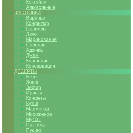
Коктейли
Алкогольные
ЗАГОТОВКИ
Варенье
Конфитюр
Повидло
Лечо
Маринование
Соление
Аджика
Джем
Квашение
Консервация
ДЕСЕРТЫ
Безе
Желе
Зефир
Ириски
Конфеты
Кутья
Мармелад
Мороженое
Муссы
Пастила
Пудинг