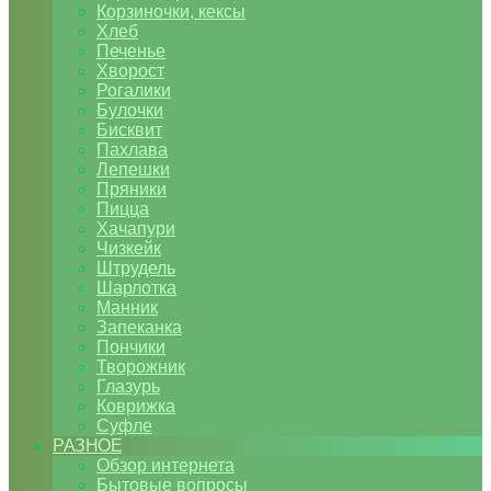
Корзиночки, кексы
Хлеб
Печенье
Хворост
Рогалики
Булочки
Бисквит
Пахлава
Лепешки
Пряники
Пицца
Хачапури
Чизкейк
Штрудель
Шарлотка
Манник
Запеканка
Пончики
Творожник
Глазурь
Коврижка
Суфле
РАЗНОЕ
Обзор интернета
Бытовые вопросы