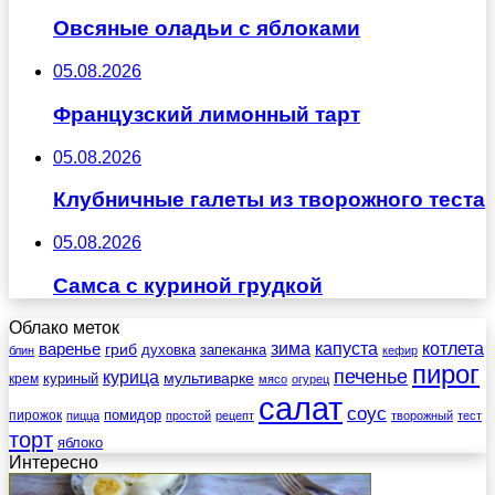
Овсяные оладьи с яблоками
05.08.2026
Французский лимонный тарт
05.08.2026
Клубничные галеты из творожного теста
05.08.2026
Самса с куриной грудкой
Облако меток
зима
котлета
варенье
капуста
гриб
духовка
запеканка
блин
кефир
пирог
печенье
курица
мультиварке
куриный
крем
мясо
огурец
салат
соус
помидор
пирожок
пицца
простой
рецепт
творожный
тест
торт
яблоко
Интересно