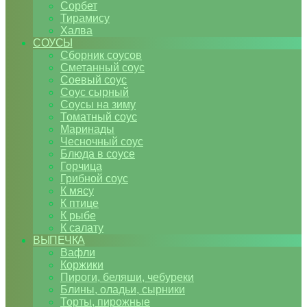
Сорбет
Тирамису
Халва
СОУСЫ
Сборник соусов
Сметанный соус
Соевый соус
Соус сырный
Соусы на зиму
Томатный соус
Маринады
Чесночный соус
Блюда в соусе
Горчица
Грибной соус
К мясу
К птице
К рыбе
К салату
ВЫПЕЧКА
Вафли
Коржики
Пироги, беляши, чебуреки
Блины, оладьи, сырники
Торты, пирожные