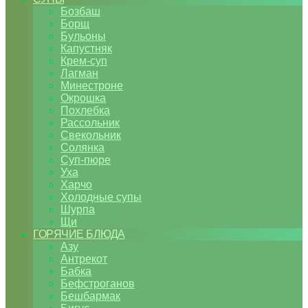
Бозбаш
Борщ
Бульоны
Капустняк
Крем-суп
Лагман
Минестроне
Окрошка
Похлебка
Рассольник
Свекольник
Солянка
Суп-пюре
Уха
Харчо
Холодные супы
Шурпа
Щи
ГОРЯЧИЕ БЛЮДА
Азу
Антрекот
Бабка
Бефстроганов
Бешбармак