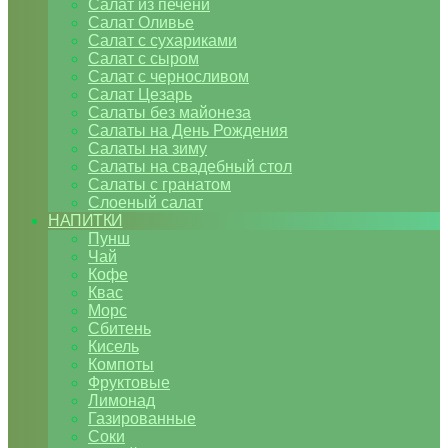
Салат из печени
Салат Оливье
Салат с сухариками
Салат с сыром
Салат с черносливом
Салат Цезарь
Салаты без майонеза
Салаты на День Рождения
Салаты на зиму
Салаты на свадебный стол
Салаты с гранатом
Слоеный салат
НАПИТКИ
Пунш
Чай
Кофе
Квас
Морс
Сбитень
Кисель
Компоты
Фруктовые
Лимонад
Газированные
Соки