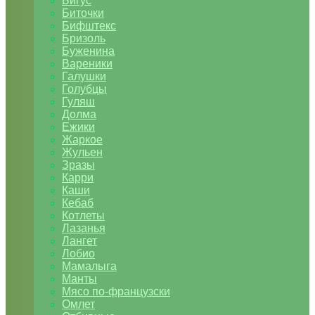
Бигус
Биточки
Бифштекс
Бризоль
Буженина
Вареники
Галушки
Голубцы
Гуляш
Долма
Ежики
Жаркое
Жульен
Зразы
Карри
Каши
Кебаб
Котлеты
Лазанья
Лангет
Лобио
Мамалыга
Манты
Мясо по-французски
Омлет