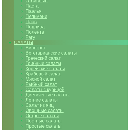
Отбивные
Паста
Паэлья
Пельмени
Плов
Подлива
Полента
Рагу
САЛАТЫ
Винегрет
Вегетарианские салаты
Греческий салат
Грибные салаты
Корейские салаты
Крабовый салат
Мясной салат
Рыбный салат
Салаты с курицей
Диетические салаты
Летние салаты
Салат из яиц
Овощные салаты
Острые салаты
Постные салаты
Простые салаты