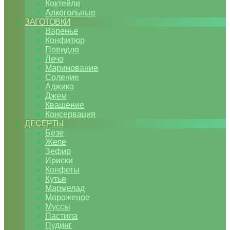
Коктейли
Алкогольные
ЗАГОТОВКИ
Варенье
Конфитюр
Повидло
Лечо
Маринование
Соление
Аджика
Джем
Квашение
Консервация
ДЕСЕРТЫ
Безе
Желе
Зефир
Ириски
Конфеты
Кутья
Мармелад
Мороженое
Муссы
Пастила
Пудинг