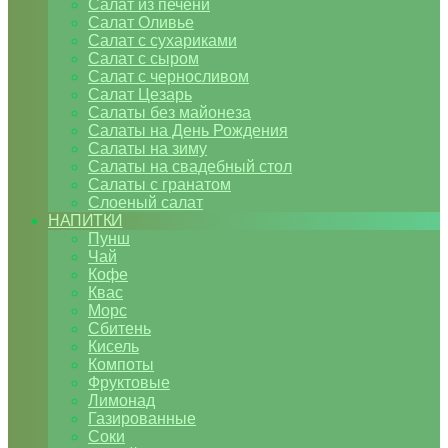
Салат из печени
Салат Оливье
Салат с сухариками
Салат с сыром
Салат с черносливом
Салат Цезарь
Салаты без майонеза
Салаты на День Рождения
Салаты на зиму
Салаты на свадебный стол
Салаты с гранатом
Слоеный салат
НАПИТКИ
Пунш
Чай
Кофе
Квас
Морс
Сбитень
Кисель
Компоты
Фруктовые
Лимонад
Газированные
Соки