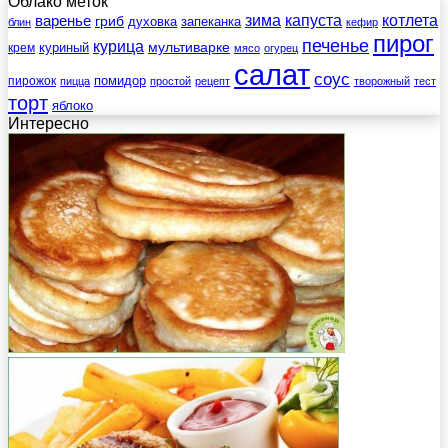
Облако меток
зима
котлета
варенье
капуста
гриб
духовка
запеканка
блин
кефир
пирог
печенье
курица
мультиварке
куриный
крем
мясо
огурец
салат
соус
помидор
пирожок
пицца
простой
рецепт
творожный
тест
торт
яблоко
Интересно