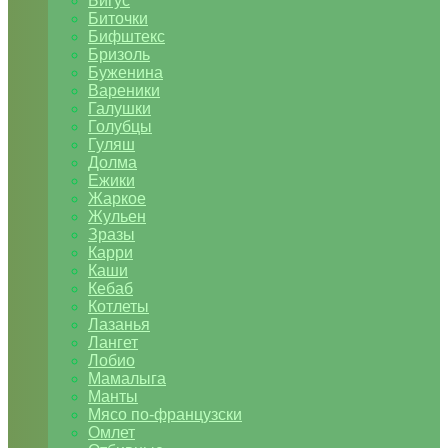
Бигус
Биточки
Бифштекс
Бризоль
Буженина
Вареники
Галушки
Голубцы
Гуляш
Долма
Ежики
Жаркое
Жульен
Зразы
Карри
Каши
Кебаб
Котлеты
Лазанья
Лангет
Лобио
Мамалыга
Манты
Мясо по-французски
Омлет