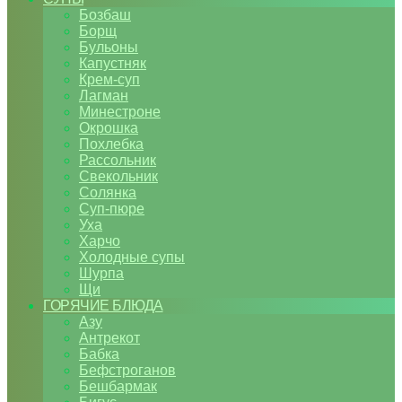
Бозбаш
Борщ
Бульоны
Капустняк
Крем-суп
Лагман
Минестроне
Окрошка
Похлебка
Рассольник
Свекольник
Солянка
Суп-пюре
Уха
Харчо
Холодные супы
Шурпа
Щи
ГОРЯЧИЕ БЛЮДА
Азу
Антрекот
Бабка
Бефстроганов
Бешбармак