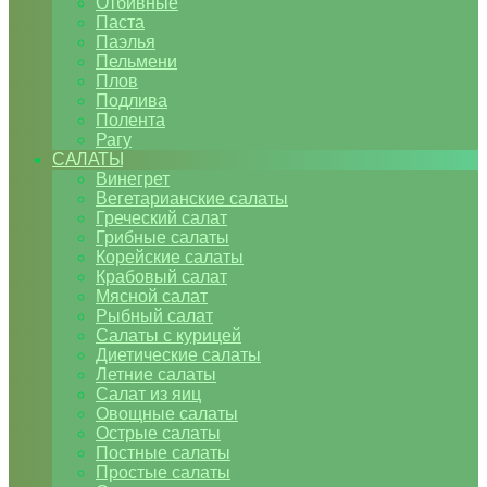
Отбивные
Паста
Паэлья
Пельмени
Плов
Подлива
Полента
Рагу
САЛАТЫ
Винегрет
Вегетарианские салаты
Греческий салат
Грибные салаты
Корейские салаты
Крабовый салат
Мясной салат
Рыбный салат
Салаты с курицей
Диетические салаты
Летние салаты
Салат из яиц
Овощные салаты
Острые салаты
Постные салаты
Простые салаты