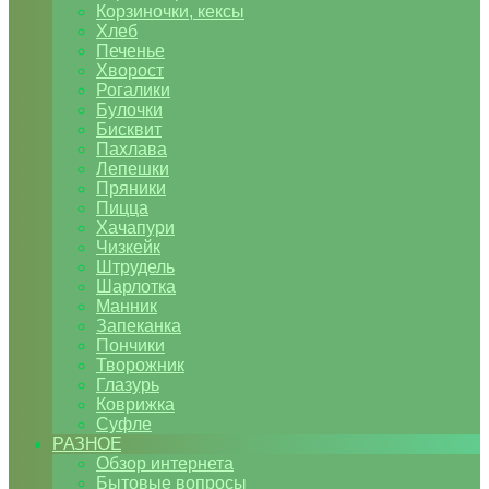
Корзиночки, кексы
Хлеб
Печенье
Хворост
Рогалики
Булочки
Бисквит
Пахлава
Лепешки
Пряники
Пицца
Хачапури
Чизкейк
Штрудель
Шарлотка
Манник
Запеканка
Пончики
Творожник
Глазурь
Коврижка
Суфле
РАЗНОЕ
Обзор интернета
Бытовые вопросы