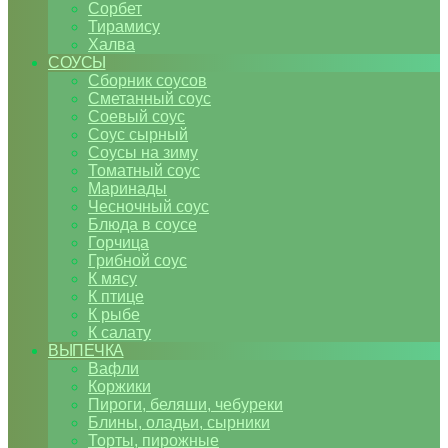
Сорбет
Тирамису
Халва
СОУСЫ
Сборник соусов
Сметанный соус
Соевый соус
Соус сырный
Соусы на зиму
Томатный соус
Маринады
Чесночный соус
Блюда в соусе
Горчица
Грибной соус
К мясу
К птице
К рыбе
К салату
ВЫПЕЧКА
Вафли
Коржики
Пироги, беляши, чебуреки
Блины, оладьи, сырники
Торты, пирожные