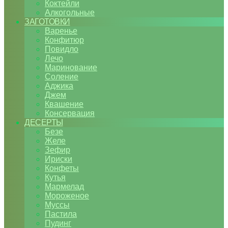
Коктейли
Алкогольные
ЗАГОТОВКИ
Варенье
Конфитюр
Повидло
Лечо
Маринование
Соление
Аджика
Джем
Квашение
Консервация
ДЕСЕРТЫ
Безе
Желе
Зефир
Ириски
Конфеты
Кутья
Мармелад
Мороженое
Муссы
Пастила
Пудинг