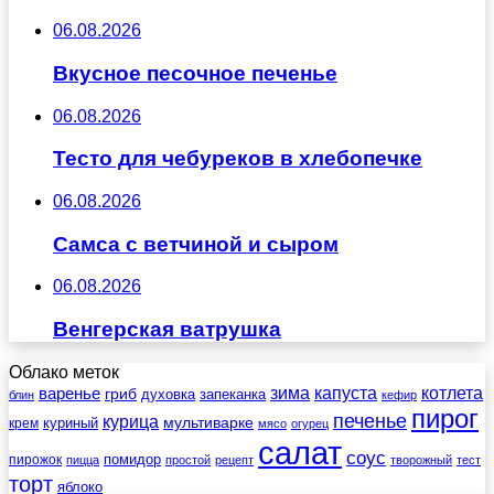
06.08.2026
Вкусное песочное печенье
06.08.2026
Тесто для чебуреков в хлебопечке
06.08.2026
Самса с ветчиной и сыром
06.08.2026
Венгерская ватрушка
Облако меток
зима
котлета
варенье
капуста
гриб
духовка
запеканка
блин
кефир
пирог
печенье
курица
мультиварке
куриный
крем
мясо
огурец
салат
соус
помидор
пирожок
пицца
простой
рецепт
творожный
тест
торт
яблоко