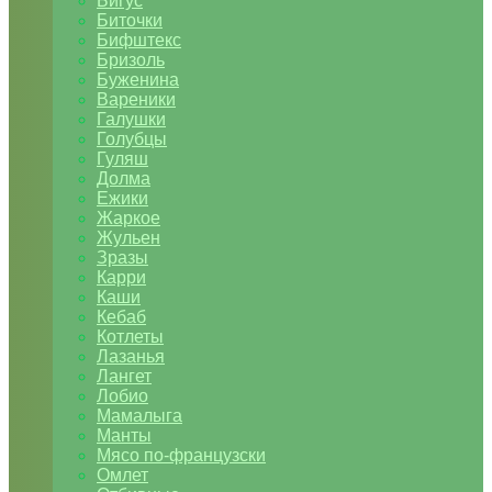
Бигус
Биточки
Бифштекс
Бризоль
Буженина
Вареники
Галушки
Голубцы
Гуляш
Долма
Ежики
Жаркое
Жульен
Зразы
Карри
Каши
Кебаб
Котлеты
Лазанья
Лангет
Лобио
Мамалыга
Манты
Мясо по-французски
Омлет