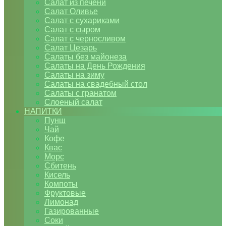
Салат из печени
Салат Оливье
Салат с сухариками
Салат с сыром
Салат с черносливом
Салат Цезарь
Салаты без майонеза
Салаты на День Рождения
Салаты на зиму
Салаты на свадебный стол
Салаты с гранатом
Слоеный салат
НАПИТКИ
Пунш
Чай
Кофе
Квас
Морс
Сбитень
Кисель
Компоты
Фруктовые
Лимонад
Газированные
Соки