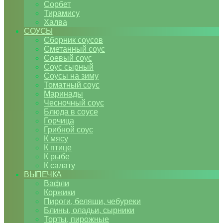
Сорбет
Тирамису
Халва
СОУСЫ
Сборник соусов
Сметанный соус
Соевый соус
Соус сырный
Соусы на зиму
Томатный соус
Маринады
Чесночный соус
Блюда в соусе
Горчица
Грибной соус
К мясу
К птице
К рыбе
К салату
ВЫПЕЧКА
Вафли
Коржики
Пироги, беляши, чебуреки
Блины, оладьи, сырники
Торты, пирожные