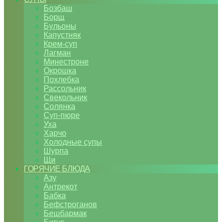
Бозбаш
Борщ
Бульоны
Капустняк
Крем-суп
Лагман
Минестроне
Окрошка
Похлебка
Рассольник
Свекольник
Солянка
Суп-пюре
Уха
Харчо
Холодные супы
Шурпа
Щи
ГОРЯЧИЕ БЛЮДА
Азу
Антрекот
Бабка
Бефстроганов
Бешбармак