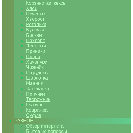
Корзиночки, кексы
Хлеб
Печенье
Хворост
Рогалики
Булочки
Бисквит
Пахлава
Лепешки
Пряники
Пицца
Хачапури
Чизкейк
Штрудель
Шарлотка
Манник
Запеканка
Пончики
Творожник
Глазурь
Коврижка
Суфле
РАЗНОЕ
Обзор интернета
Бытовые вопросы