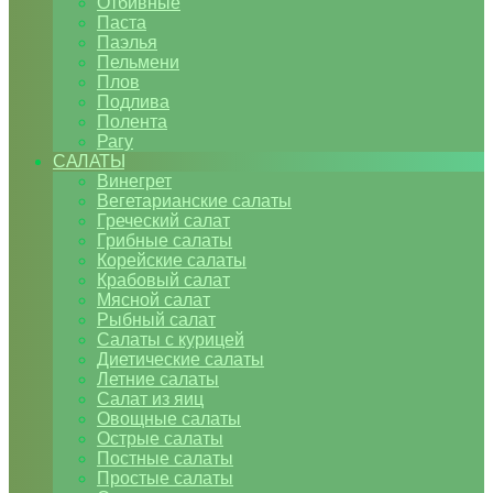
Отбивные
Паста
Паэлья
Пельмени
Плов
Подлива
Полента
Рагу
САЛАТЫ
Винегрет
Вегетарианские салаты
Греческий салат
Грибные салаты
Корейские салаты
Крабовый салат
Мясной салат
Рыбный салат
Салаты с курицей
Диетические салаты
Летние салаты
Салат из яиц
Овощные салаты
Острые салаты
Постные салаты
Простые салаты