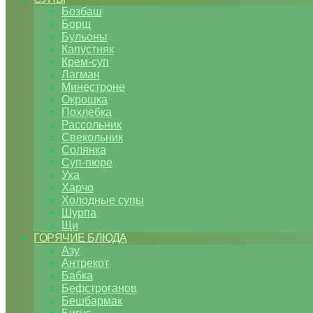
Бозбаш
Борщ
Бульоны
Капустняк
Крем-суп
Лагман
Минестроне
Окрошка
Похлебка
Рассольник
Свекольник
Солянка
Суп-пюре
Уха
Харчо
Холодные супы
Шурпа
Щи
ГОРЯЧИЕ БЛЮДА
Азу
Антрекот
Бабка
Бефстроганов
Бешбармак