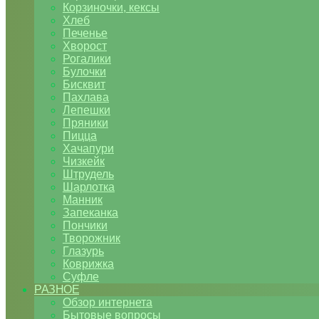
Корзиночки, кексы
Хлеб
Печенье
Хворост
Рогалики
Булочки
Бисквит
Пахлава
Лепешки
Пряники
Пицца
Хачапури
Чизкейк
Штрудель
Шарлотка
Манник
Запеканка
Пончики
Творожник
Глазурь
Коврижка
Суфле
РАЗНОЕ
Обзор интернета
Бытовые вопросы