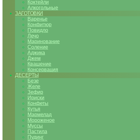
Коктейли
Алкогольные
ЗАГОТОВКИ
Варенье
Конфитюр
Повидло
Лечо
Маринование
Соление
Аджика
Джем
Квашение
Консервация
ДЕСЕРТЫ
Безе
Желе
Зефир
Ириски
Конфеты
Кутья
Мармелад
Мороженое
Муссы
Пастила
Пудинг