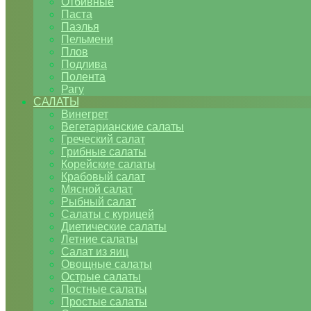
Отбивные
Паста
Паэлья
Пельмени
Плов
Подлива
Полента
Рагу
САЛАТЫ
Винегрет
Вегетарианские салаты
Греческий салат
Грибные салаты
Корейские салаты
Крабовый салат
Мясной салат
Рыбный салат
Салаты с курицей
Диетические салаты
Летние салаты
Салат из яиц
Овощные салаты
Острые салаты
Постные салаты
Простые салаты