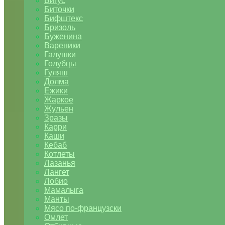
Бигус
Биточки
Бифштекс
Бризоль
Буженина
Вареники
Галушки
Голубцы
Гуляш
Долма
Ежики
Жаркое
Жульен
Зразы
Карри
Каши
Кебаб
Котлеты
Лазанья
Лангет
Лобио
Мамалыга
Манты
Мясо по-французски
Омлет