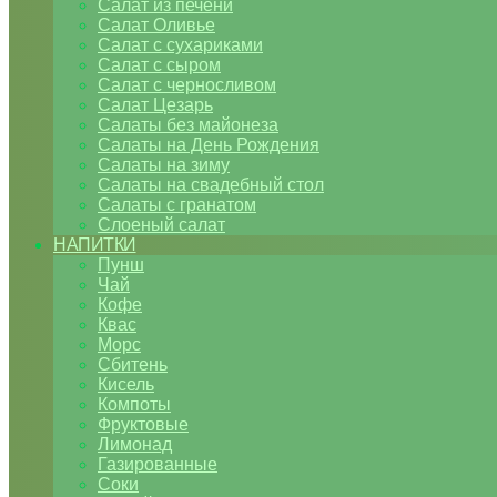
Салат из печени
Салат Оливье
Салат с сухариками
Салат с сыром
Салат с черносливом
Салат Цезарь
Салаты без майонеза
Салаты на День Рождения
Салаты на зиму
Салаты на свадебный стол
Салаты с гранатом
Слоеный салат
НАПИТКИ
Пунш
Чай
Кофе
Квас
Морс
Сбитень
Кисель
Компоты
Фруктовые
Лимонад
Газированные
Соки