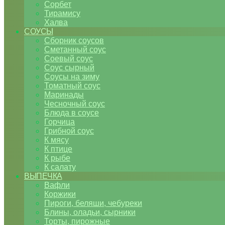
Сорбет
Тирамису
Халва
СОУСЫ
Сборник соусов
Сметанный соус
Соевый соус
Соус сырный
Соусы на зиму
Томатный соус
Маринады
Чесночный соус
Блюда в соусе
Горчица
Грибной соус
К мясу
К птице
К рыбе
К салату
ВЫПЕЧКА
Вафли
Коржики
Пироги, беляши, чебуреки
Блины, оладьи, сырники
Торты, пирожные