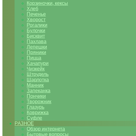
Корзиночки, кексы
Хлеб
Печенье
Хворост
Рогалики
Булочки
Бисквит
Пахлава
Лепешки
Пряники
Пицца
Хачапури
Чизкейк
Штрудель
Шарлотка
Манник
Запеканка
Пончики
Творожник
Глазурь
Коврижка
Суфле
РАЗНОЕ
Обзор интернета
Бытовые вопросы