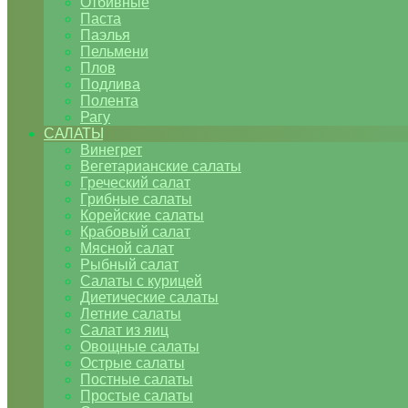
Отбивные
Паста
Паэлья
Пельмени
Плов
Подлива
Полента
Рагу
САЛАТЫ
Винегрет
Вегетарианские салаты
Греческий салат
Грибные салаты
Корейские салаты
Крабовый салат
Мясной салат
Рыбный салат
Салаты с курицей
Диетические салаты
Летние салаты
Салат из яиц
Овощные салаты
Острые салаты
Постные салаты
Простые салаты