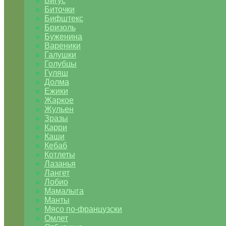
Бигус
Биточки
Бифштекс
Бризоль
Буженина
Вареники
Галушки
Голубцы
Гуляш
Долма
Ежики
Жаркое
Жульен
Зразы
Карри
Каши
Кебаб
Котлеты
Лазанья
Лангет
Лобио
Мамалыга
Манты
Мясо по-французски
Омлет