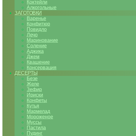
Коктейли
Алкогольные
ЗАГОТОВКИ
Варенье
Конфитюр
Повидло
Лечо
Маринование
Соление
Аджика
Джем
Квашение
Консервация
ДЕСЕРТЫ
Безе
Желе
Зефир
Ириски
Конфеты
Кутья
Мармелад
Мороженое
Муссы
Пастила
Пудинг