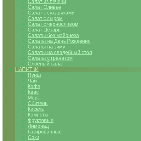
Салат из печени
Салат Оливье
Салат с сухариками
Салат с сыром
Салат с черносливом
Салат Цезарь
Салаты без майонеза
Салаты на День Рождения
Салаты на зиму
Салаты на свадебный стол
Салаты с гранатом
Слоеный салат
НАПИТКИ
Пунш
Чай
Кофе
Квас
Морс
Сбитень
Кисель
Компоты
Фруктовые
Лимонад
Газированные
Соки