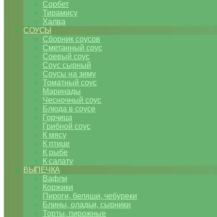
Сорбет
Тирамису
Халва
СОУСЫ
Сборник соусов
Сметанный соус
Соевый соус
Соус сырный
Соусы на зиму
Томатный соус
Маринады
Чесночный соус
Блюда в соусе
Горчица
Грибной соус
К мясу
К птице
К рыбе
К салату
ВЫПЕЧКА
Вафли
Коржики
Пироги, беляши, чебуреки
Блины, оладьи, сырники
Торты, пирожные