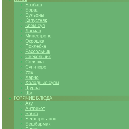
Бозбаш
Борщ
Бульоны
Капустняк
Крем-суп
Лагман
Минестроне
Окрошка
Похлебка
Рассольник
Свекольник
Солянка
Суп-пюре
Уха
Харчо
Холодные супы
Шурпа
Щи
ГОРЯЧИЕ БЛЮДА
Азу
Антрекот
Бабка
Бефстроганов
Бешбармак