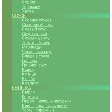
Сорбет
Тирамису
Халва
СОУСЫ
Сборник соусов
Сметанный соус
Соевый соус
Соус сырный
Соусы на зиму
Томатный соус
Маринады
Чесночный соус
Блюда в соусе
Горчица
Грибной соус
К мясу
К птице
К рыбе
К салату
ВЫПЕЧКА
Вафли
Коржики
Пироги, беляши, чебуреки
Блины, оладьи, сырники
Торты, пирожные