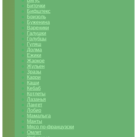
Бигус
Биточки
Бифштекс
Бризоль
Буженина
Вареники
Галушки
Голубцы
Гуляш
Долма
Ежики
Жаркое
Жульен
Зразы
Карри
Каши
Кебаб
Котлеты
Лазанья
Лангет
Лобио
Мамалыга
Манты
Мясо по-французски
Омлет