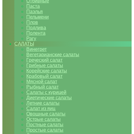
Отбивные
Паста
Паэлья
Пельмени
Плов
Подлива
Полента
Рагу
САЛАТЫ
Винегрет
Вегетарианские салаты
Греческий салат
Грибные салаты
Корейские салаты
Крабовый салат
Мясной салат
Рыбный салат
Салаты с курицей
Диетические салаты
Летние салаты
Салат из яиц
Овощные салаты
Острые салаты
Постные салаты
Простые салаты