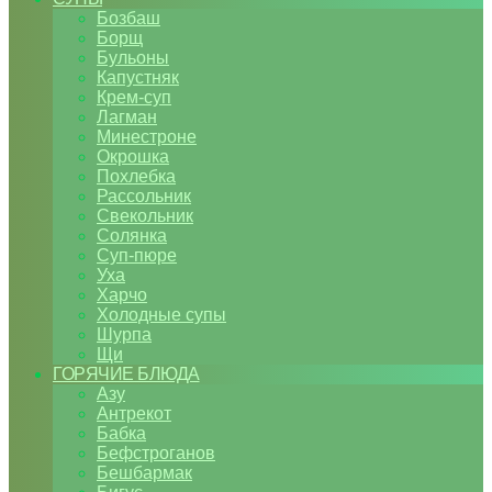
Бозбаш
Борщ
Бульоны
Капустняк
Крем-суп
Лагман
Минестроне
Окрошка
Похлебка
Рассольник
Свекольник
Солянка
Суп-пюре
Уха
Харчо
Холодные супы
Шурпа
Щи
ГОРЯЧИЕ БЛЮДА
Азу
Антрекот
Бабка
Бефстроганов
Бешбармак