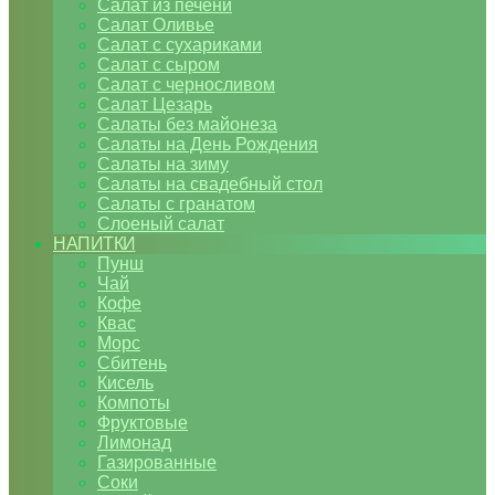
Салат из печени
Салат Оливье
Салат с сухариками
Салат с сыром
Салат с черносливом
Салат Цезарь
Салаты без майонеза
Салаты на День Рождения
Салаты на зиму
Салаты на свадебный стол
Салаты с гранатом
Слоеный салат
НАПИТКИ
Пунш
Чай
Кофе
Квас
Морс
Сбитень
Кисель
Компоты
Фруктовые
Лимонад
Газированные
Соки