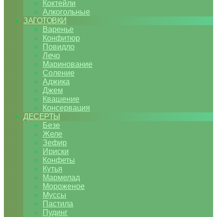
Коктейли
Алкогольные
ЗАГОТОВКИ
Варенье
Конфитюр
Повидло
Лечо
Маринование
Соление
Аджика
Джем
Квашение
Консервация
ДЕСЕРТЫ
Безе
Желе
Зефир
Ириски
Конфеты
Кутья
Мармелад
Мороженое
Муссы
Пастила
Пудинг