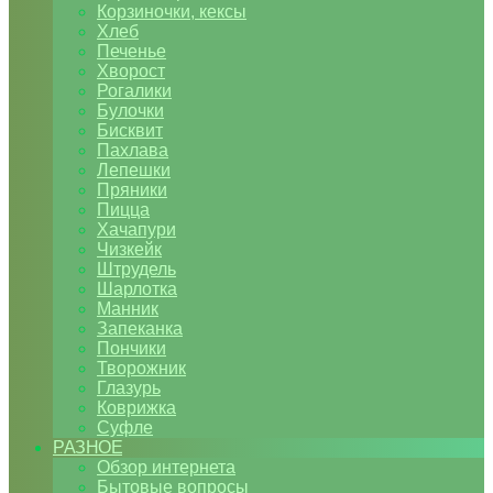
Корзиночки, кексы
Хлеб
Печенье
Хворост
Рогалики
Булочки
Бисквит
Пахлава
Лепешки
Пряники
Пицца
Хачапури
Чизкейк
Штрудель
Шарлотка
Манник
Запеканка
Пончики
Творожник
Глазурь
Коврижка
Суфле
РАЗНОЕ
Обзор интернета
Бытовые вопросы