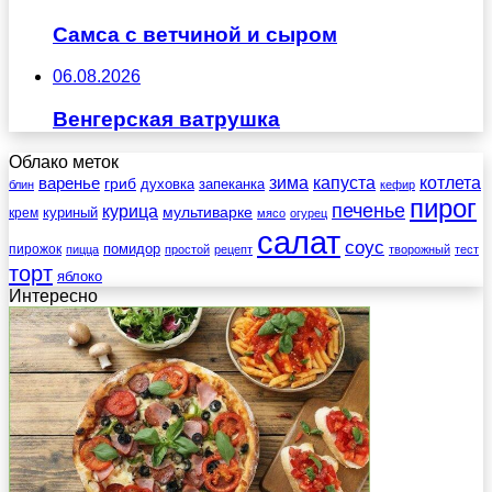
Самса с ветчиной и сыром
06.08.2026
Венгерская ватрушка
Облако меток
зима
котлета
варенье
капуста
гриб
духовка
запеканка
блин
кефир
пирог
печенье
курица
мультиварке
куриный
крем
мясо
огурец
салат
соус
помидор
пирожок
пицца
простой
рецепт
творожный
тест
торт
яблоко
Интересно