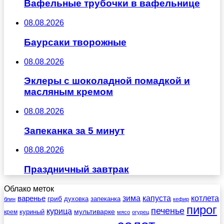
Вафельные трубочки в вафельнице
08.08.2026
Баурсаки творожные
08.08.2026
Эклеры с шоколадной помадкой и
масляным кремом
08.08.2026
Запеканка за 5 минут
08.08.2026
Праздничный завтрак
Облако меток
зима
котлета
варенье
капуста
гриб
духовка
запеканка
блин
кефир
пирог
печенье
курица
мультиварке
куриный
крем
мясо
огурец