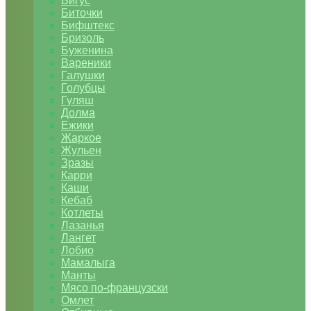
Бигус
Биточки
Бифштекс
Бризоль
Буженина
Вареники
Галушки
Голубцы
Гуляш
Долма
Ежики
Жаркое
Жульен
Зразы
Карри
Каши
Кебаб
Котлеты
Лазанья
Лангет
Лобио
Мамалыга
Манты
Мясо по-французски
Омлет