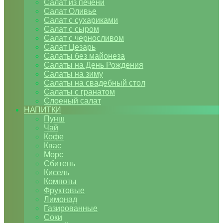
Салат из печени
Салат Оливье
Салат с сухариками
Салат с сыром
Салат с черносливом
Салат Цезарь
Салаты без майонеза
Салаты на День Рождения
Салаты на зиму
Салаты на свадебный стол
Салаты с гранатом
Слоеный салат
НАПИТКИ
Пунш
Чай
Кофе
Квас
Морс
Сбитень
Кисель
Компоты
Фруктовые
Лимонад
Газированные
Соки