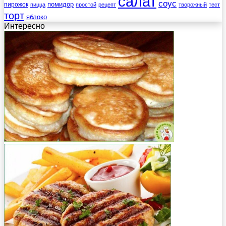
салат
соус
помидор
пирожок
пицца
простой
рецепт
творожный
тест
торт
яблоко
Интересно