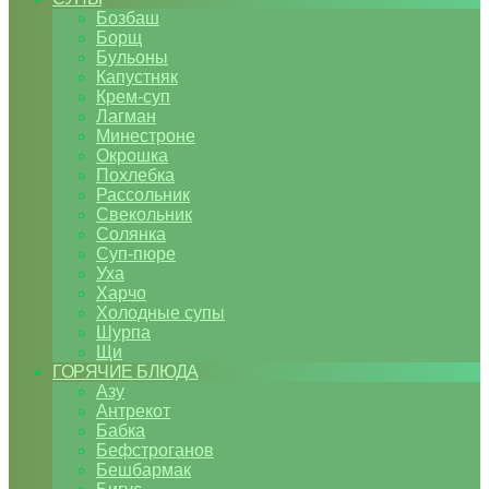
Бозбаш
Борщ
Бульоны
Капустняк
Крем-суп
Лагман
Минестроне
Окрошка
Похлебка
Рассольник
Свекольник
Солянка
Суп-пюре
Уха
Харчо
Холодные супы
Шурпа
Щи
ГОРЯЧИЕ БЛЮДА
Азу
Антрекот
Бабка
Бефстроганов
Бешбармак