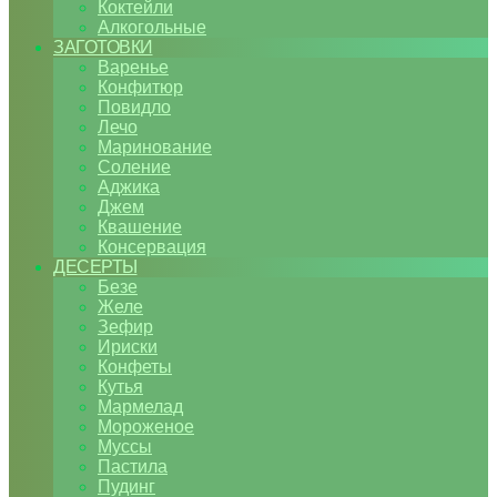
Коктейли
Алкогольные
ЗАГОТОВКИ
Варенье
Конфитюр
Повидло
Лечо
Маринование
Соление
Аджика
Джем
Квашение
Консервация
ДЕСЕРТЫ
Безе
Желе
Зефир
Ириски
Конфеты
Кутья
Мармелад
Мороженое
Муссы
Пастила
Пудинг