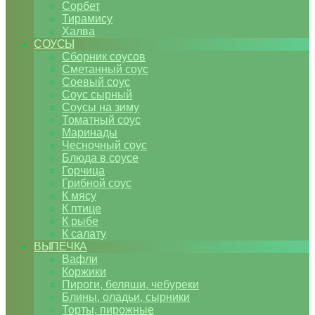
Сорбет
Тирамису
Халва
СОУСЫ
Сборник соусов
Сметанный соус
Соевый соус
Соус сырный
Соусы на зиму
Томатный соус
Маринады
Чесночный соус
Блюда в соусе
Горчица
Грибной соус
К мясу
К птице
К рыбе
К салату
ВЫПЕЧКА
Вафли
Коржики
Пироги, беляши, чебуреки
Блины, оладьи, сырники
Торты, пирожные