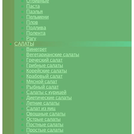
Отбивные
Паста
Паэлья
Пельмени
Плов
Подлива
Полента
Рагу
САЛАТЫ
Винегрет
Вегетарианские салаты
Греческий салат
Грибные салаты
Корейские салаты
Крабовый салат
Мясной салат
Рыбный салат
Салаты с курицей
Диетические салаты
Летние салаты
Салат из яиц
Овощные салаты
Острые салаты
Постные салаты
Простые салаты