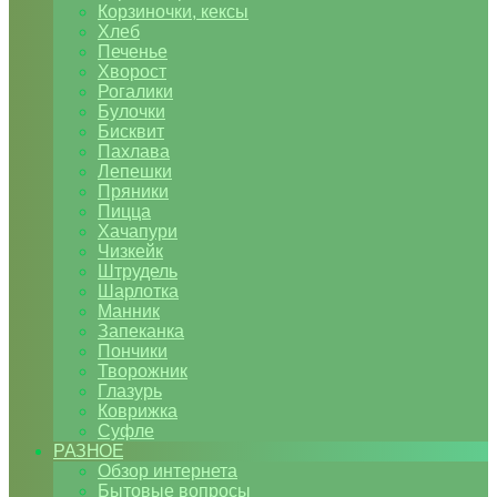
Корзиночки, кексы
Хлеб
Печенье
Хворост
Рогалики
Булочки
Бисквит
Пахлава
Лепешки
Пряники
Пицца
Хачапури
Чизкейк
Штрудель
Шарлотка
Манник
Запеканка
Пончики
Творожник
Глазурь
Коврижка
Суфле
РАЗНОЕ
Обзор интернета
Бытовые вопросы