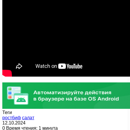
Теги
ростбиф
салат
12.10.2024
0
Время чтения: 1 минута