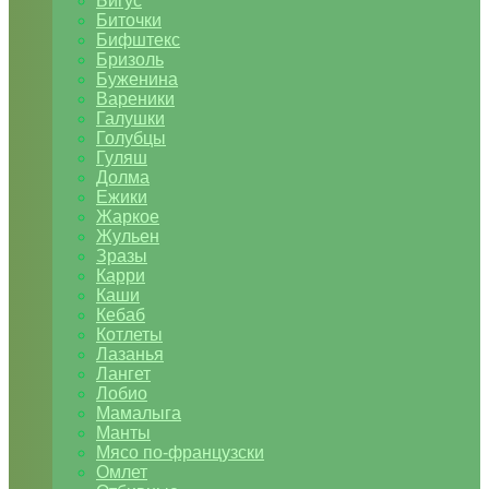
Бигус
Биточки
Бифштекс
Бризоль
Буженина
Вареники
Галушки
Голубцы
Гуляш
Долма
Ежики
Жаркое
Жульен
Зразы
Карри
Каши
Кебаб
Котлеты
Лазанья
Лангет
Лобио
Мамалыга
Манты
Мясо по-французски
Омлет