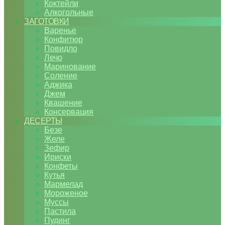
Коктейли
Алкогольные
ЗАГОТОВКИ
Варенье
Конфитюр
Повидло
Лечо
Маринование
Соление
Аджика
Джем
Квашение
Консервация
ДЕСЕРТЫ
Безе
Желе
Зефир
Ириски
Конфеты
Кутья
Мармелад
Мороженое
Муссы
Пастила
Пудинг