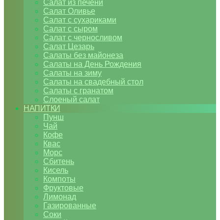
Салат из печени
Салат Оливье
Салат с сухариками
Салат с сыром
Салат с черносливом
Салат Цезарь
Салаты без майонеза
Салаты на День Рождения
Салаты на зиму
Салаты на свадебный стол
Салаты с гранатом
Слоеный салат
НАПИТКИ
Пунш
Чай
Кофе
Квас
Морс
Сбитень
Кисель
Компоты
Фруктовые
Лимонад
Газированные
Соки