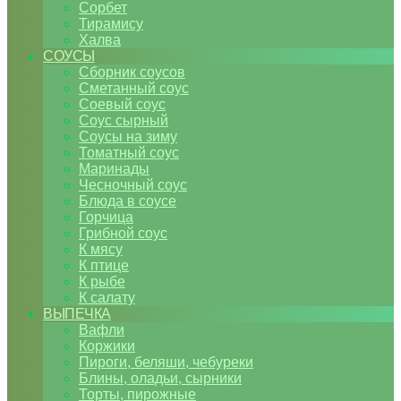
Сорбет
Тирамису
Халва
СОУСЫ
Сборник соусов
Сметанный соус
Соевый соус
Соус сырный
Соусы на зиму
Томатный соус
Маринады
Чесночный соус
Блюда в соусе
Горчица
Грибной соус
К мясу
К птице
К рыбе
К салату
ВЫПЕЧКА
Вафли
Коржики
Пироги, беляши, чебуреки
Блины, оладьи, сырники
Торты, пирожные