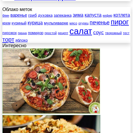
Облако меток
зима
котлета
варенье
капуста
гриб
духовка
запеканка
блин
кефир
пирог
печенье
курица
мультиварке
куриный
крем
мясо
огурец
салат
соус
помидор
пирожок
пицца
простой
рецепт
творожный
тест
торт
яблоко
Интересно