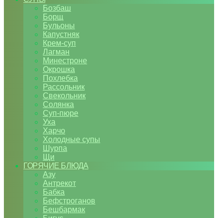
Бозбаш
Борщ
Бульоны
Капустняк
Крем-суп
Лагман
Минестроне
Окрошка
Похлебка
Рассольник
Свекольник
Солянка
Суп-пюре
Уха
Харчо
Холодные супы
Шурпа
Щи
ГОРЯЧИЕ БЛЮДА
Азу
Антрекот
Бабка
Бефстроганов
Бешбармак