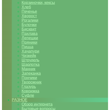
Корзиночки, кексы
Хлеб
Печенье
Хворост
Рогалики
Булочки
Бисквит
Пахлава
Лепешки
Пряники
Пицца
Хачапури
Чизкейк
Штрудель
Шарлотка
Манник
Запеканка
Пончики
Творожник
Глазурь
Коврижка
Суфле
РАЗНОЕ
Обзор интернета
Бытовые вопросы