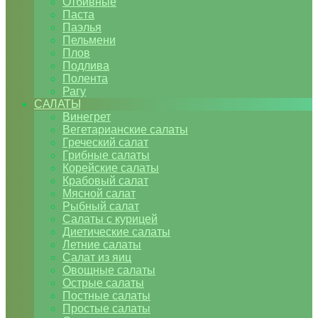
Отбивные
Паста
Паэлья
Пельмени
Плов
Подлива
Полента
Рагу
САЛАТЫ
Винегрет
Вегетарианские салаты
Греческий салат
Грибные салаты
Корейские салаты
Крабовый салат
Мясной салат
Рыбный салат
Салаты с курицей
Диетические салаты
Летние салаты
Салат из яиц
Овощные салаты
Острые салаты
Постные салаты
Простые салаты