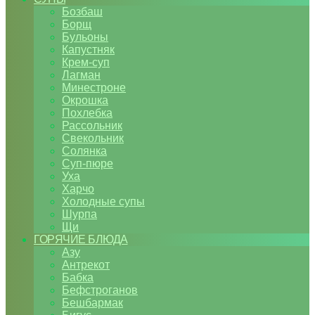
Бозбаш
Борщ
Бульоны
Капустняк
Крем-суп
Лагман
Минестроне
Окрошка
Похлебка
Рассольник
Свекольник
Солянка
Суп-пюре
Уха
Харчо
Холодные супы
Шурпа
Щи
ГОРЯЧИЕ БЛЮДА
Азу
Антрекот
Бабка
Бефстроганов
Бешбармак