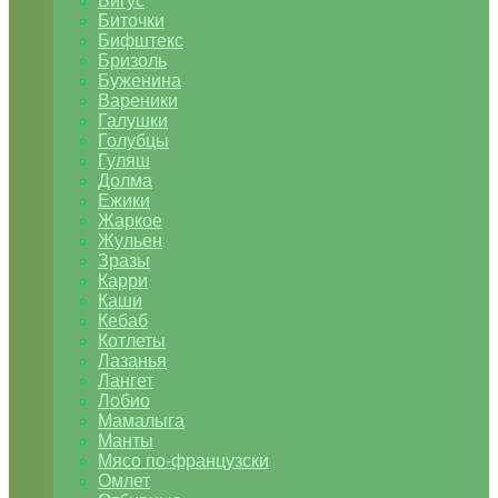
Бигус
Биточки
Бифштекс
Бризоль
Буженина
Вареники
Галушки
Голубцы
Гуляш
Долма
Ежики
Жаркое
Жульен
Зразы
Карри
Каши
Кебаб
Котлеты
Лазанья
Лангет
Лобио
Мамалыга
Манты
Мясо по-французски
Омлет