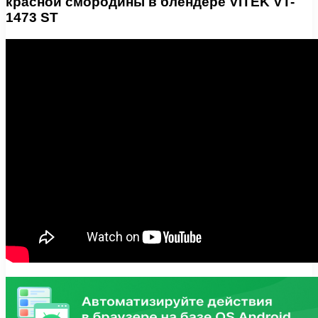
красной смородины в блендере VITEK VT-
1473 ST