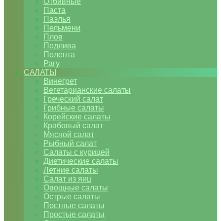
Отбивные
Паста
Паэлья
Пельмени
Плов
Подлива
Полента
Рагу
САЛАТЫ
Винегрет
Вегетарианские салаты
Греческий салат
Грибные салаты
Корейские салаты
Крабовый салат
Мясной салат
Рыбный салат
Салаты с курицей
Диетические салаты
Летние салаты
Салат из яиц
Овощные салаты
Острые салаты
Постные салаты
Простые салаты