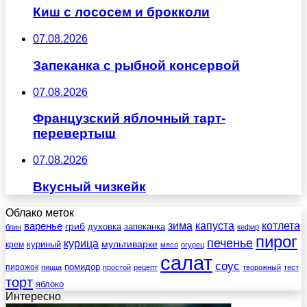
Киш с лососем и брокколи
07.08.2026
Запеканка с рыбной консервой
07.08.2026
Французский яблочный тарт-
перевертыш
07.08.2026
Вкусный чизкейк
Облако меток
зима
котлета
варенье
капуста
гриб
духовка
запеканка
блин
кефир
пирог
печенье
курица
мультиварке
куриный
крем
мясо
огурец
салат
соус
помидор
пирожок
пицца
простой
рецепт
творожный
тест
торт
яблоко
Интересно