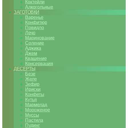
Коктейли
Алкогольные
ЗАГОТОВКИ
Варенье
Конфитюр
Повидло
Лечо
Маринование
Соление
Аджика
Джем
Квашение
Консервация
ДЕСЕРТЫ
Безе
Желе
Зефир
Ириски
Конфеты
Кутья
Мармелад
Мороженое
Муссы
Пастила
Пудинг