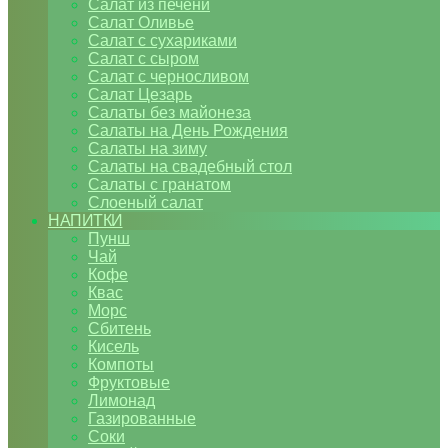
Салат из печени
Салат Оливье
Салат с сухариками
Салат с сыром
Салат с черносливом
Салат Цезарь
Салаты без майонеза
Салаты на День Рождения
Салаты на зиму
Салаты на свадебный стол
Салаты с гранатом
Слоеный салат
НАПИТКИ
Пунш
Чай
Кофе
Квас
Морс
Сбитень
Кисель
Компоты
Фруктовые
Лимонад
Газированные
Соки