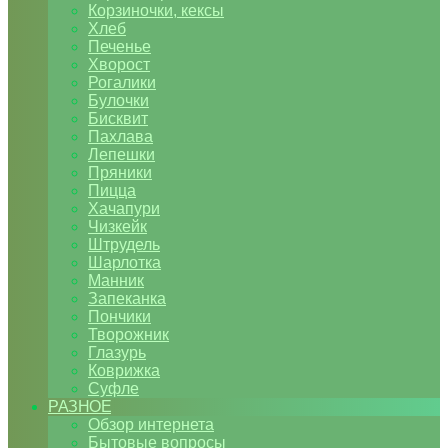
Корзиночки, кексы
Хлеб
Печенье
Хворост
Рогалики
Булочки
Бисквит
Пахлава
Лепешки
Пряники
Пицца
Хачапури
Чизкейк
Штрудель
Шарлотка
Манник
Запеканка
Пончики
Творожник
Глазурь
Коврижка
Суфле
РАЗНОЕ
Обзор интернета
Бытовые вопросы