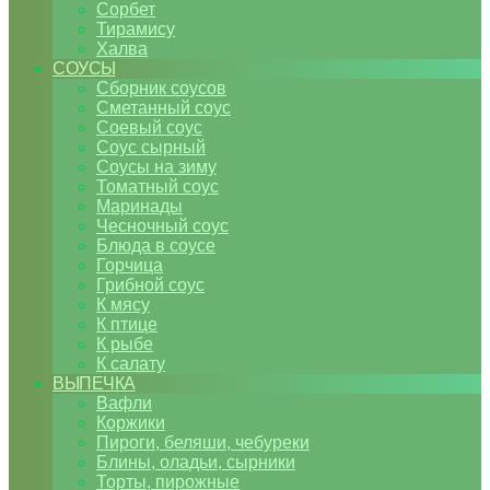
Сорбет
Тирамису
Халва
СОУСЫ
Сборник соусов
Сметанный соус
Соевый соус
Соус сырный
Соусы на зиму
Томатный соус
Маринады
Чесночный соус
Блюда в соусе
Горчица
Грибной соус
К мясу
К птице
К рыбе
К салату
ВЫПЕЧКА
Вафли
Коржики
Пироги, беляши, чебуреки
Блины, оладьи, сырники
Торты, пирожные