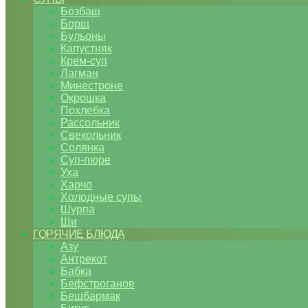
Бозбаш
Борщ
Бульоны
Капустняк
Крем-суп
Лагман
Минестроне
Окрошка
Похлебка
Рассольник
Свекольник
Солянка
Суп-пюре
Уха
Харчо
Холодные супы
Шурпа
Щи
ГОРЯЧИЕ БЛЮДА
Азу
Антрекот
Бабка
Бефстроганов
Бешбармак