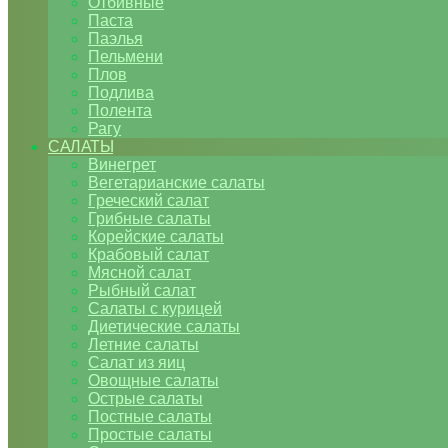
Отбивные
Паста
Паэлья
Пельмени
Плов
Подлива
Полента
Рагу
САЛАТЫ
Винегрет
Вегетарианские салаты
Греческий салат
Грибные салаты
Корейские салаты
Крабовый салат
Мясной салат
Рыбный салат
Салаты с курицей
Диетические салаты
Летние салаты
Салат из яиц
Овощные салаты
Острые салаты
Постные салаты
Простые салаты