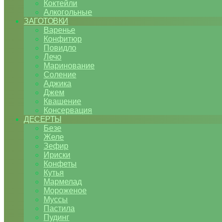
Коктейли
Алкогольные
ЗАГОТОВКИ
Варенье
Конфитюр
Повидло
Лечо
Маринование
Соление
Аджика
Джем
Квашение
Консервация
ДЕСЕРТЫ
Безе
Желе
Зефир
Ириски
Конфеты
Кутья
Мармелад
Мороженое
Муссы
Пастила
Пудинг