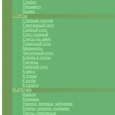
Сорбет
Тирамису
Халва
СОУСЫ
Сборник соусов
Сметанный соус
Соевый соус
Соус сырный
Соусы на зиму
Томатный соус
Маринады
Чесночный соус
Блюда в соусе
Горчица
Грибной соус
К мясу
К птице
К рыбе
К салату
ВЫПЕЧКА
Вафли
Коржики
Пироги, беляши, чебуреки
Блины, оладьи, сырники
Торты, пирожные