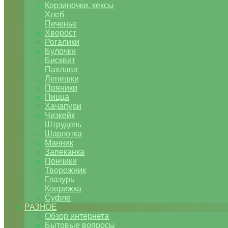
Корзиночки, кексы
Хлеб
Печенье
Хворост
Рогалики
Булочки
Бисквит
Пахлава
Лепешки
Пряники
Пицца
Хачапури
Чизкейк
Штрудель
Шарлотка
Манник
Запеканка
Пончики
Творожник
Глазурь
Коврижка
Суфле
РАЗНОЕ
Обзор интернета
Бытовые вопросы