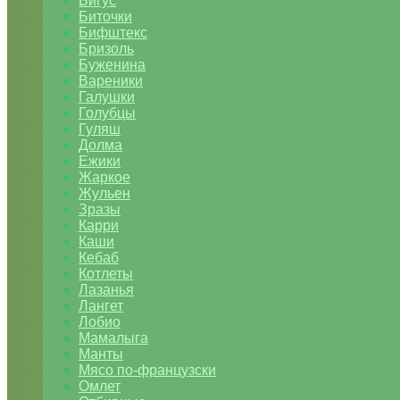
Бигус
Биточки
Бифштекс
Бризоль
Буженина
Вареники
Галушки
Голубцы
Гуляш
Долма
Ежики
Жаркое
Жульен
Зразы
Карри
Каши
Кебаб
Котлеты
Лазанья
Лангет
Лобио
Мамалыга
Манты
Мясо по-французски
Омлет