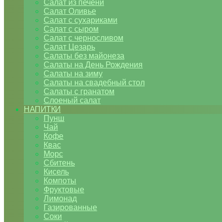
Салат из печени
Салат Оливье
Салат с сухариками
Салат с сыром
Салат с черносливом
Салат Цезарь
Салаты без майонеза
Салаты на День Рождения
Салаты на зиму
Салаты на свадебный стол
Салаты с гранатом
Слоеный салат
НАПИТКИ
Пунш
Чай
Кофе
Квас
Морс
Сбитень
Кисель
Компоты
Фруктовые
Лимонад
Газированные
Соки