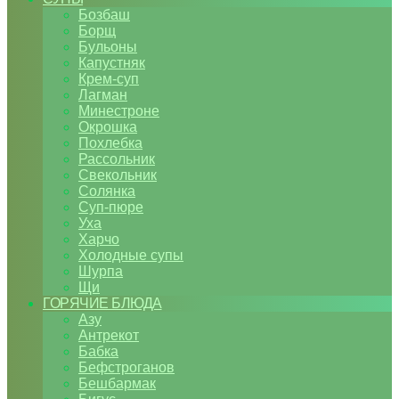
Бозбаш
Борщ
Бульоны
Капустняк
Крем-суп
Лагман
Минестроне
Окрошка
Похлебка
Рассольник
Свекольник
Солянка
Суп-пюре
Уха
Харчо
Холодные супы
Шурпа
Щи
ГОРЯЧИЕ БЛЮДА
Азу
Антрекот
Бабка
Бефстроганов
Бешбармак