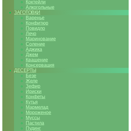
Коктейли
Алкогольные
ЗАГОТОВКИ
Варенье
Конфитюр
Повидло
Лечо
Маринование
Соление
Аджика
Джем
Квашение
Консервация
ДЕСЕРТЫ
Безе
Желе
Зефир
Ириски
Конфеты
Кутья
Мармелад
Мороженое
Муссы
Пастила
Пудинг