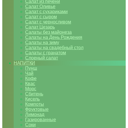
Салат из печени
Салат Оливье
Салат с сухариками
Салат с сыром
Салат с черносливом
Салат Цезарь
Салаты без майонеза
Салаты на День Рождения
Салаты на зиму
Салаты на свадебный стол
Салаты с гранатом
Слоеный салат
НАПИТКИ
Пунш
Чай
Кофе
Квас
Морс
Сбитень
Кисель
Компоты
Фруктовые
Лимонад
Газированные
Соки