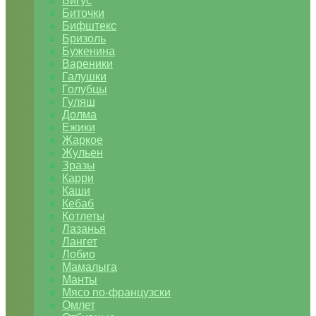
Бигус
Биточки
Бифштекс
Бризоль
Буженина
Вареники
Галушки
Голубцы
Гуляш
Долма
Ежики
Жаркое
Жульен
Зразы
Карри
Каши
Кебаб
Котлеты
Лазанья
Лангет
Лобио
Мамалыга
Манты
Мясо по-французски
Омлет