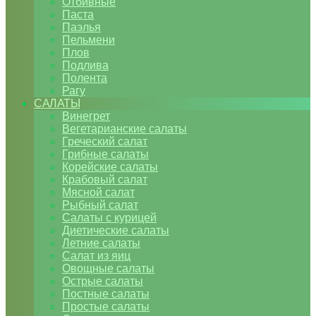
Отбивные
Паста
Паэлья
Пельмени
Плов
Подлива
Полента
Рагу
САЛАТЫ
Винегрет
Вегетарианские салаты
Греческий салат
Грибные салаты
Корейские салаты
Крабовый салат
Мясной салат
Рыбный салат
Салаты с курицей
Диетические салаты
Летние салаты
Салат из яиц
Овощные салаты
Острые салаты
Постные салаты
Простые салаты