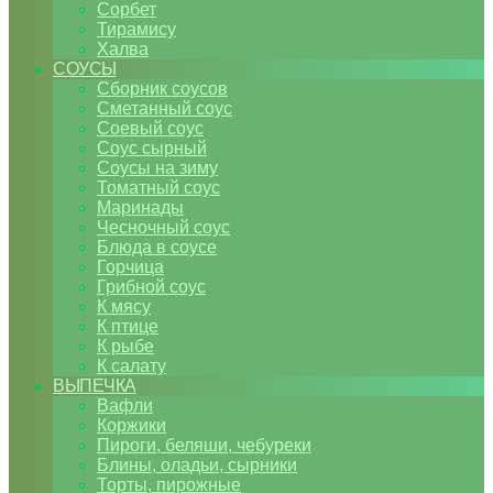
Сорбет
Тирамису
Халва
СОУСЫ
Сборник соусов
Сметанный соус
Соевый соус
Соус сырный
Соусы на зиму
Томатный соус
Маринады
Чесночный соус
Блюда в соусе
Горчица
Грибной соус
К мясу
К птице
К рыбе
К салату
ВЫПЕЧКА
Вафли
Коржики
Пироги, беляши, чебуреки
Блины, оладьи, сырники
Торты, пирожные