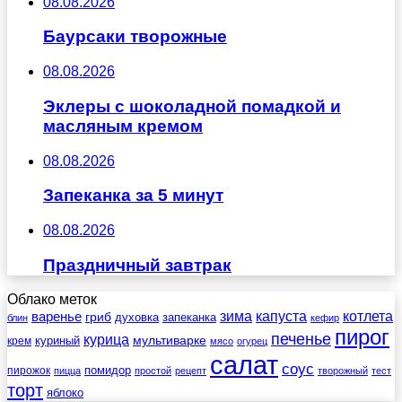
08.08.2026
Баурсаки творожные
08.08.2026
Эклеры с шоколадной помадкой и
масляным кремом
08.08.2026
Запеканка за 5 минут
08.08.2026
Праздничный завтрак
Облако меток
зима
котлета
варенье
капуста
гриб
духовка
запеканка
блин
кефир
пирог
печенье
курица
мультиварке
куриный
крем
мясо
огурец
салат
соус
помидор
пирожок
пицца
простой
рецепт
творожный
тест
торт
яблоко