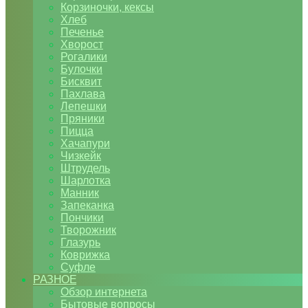
Корзиночки, кексы
Хлеб
Печенье
Хворост
Рогалики
Булочки
Бисквит
Пахлава
Лепешки
Пряники
Пицца
Хачапури
Чизкейк
Штрудель
Шарлотка
Манник
Запеканка
Пончики
Творожник
Глазурь
Коврижка
Суфле
РАЗНОЕ
Обзор интернета
Бытовые вопросы