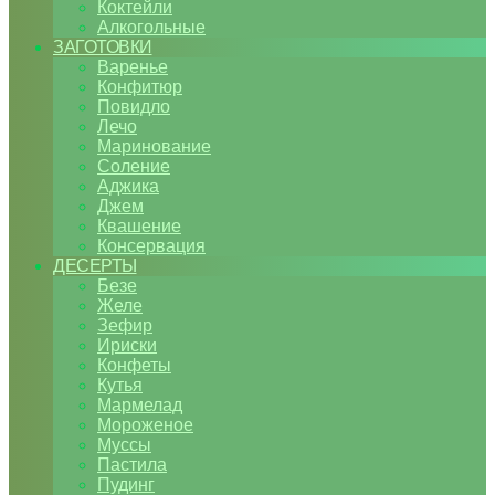
Коктейли
Алкогольные
ЗАГОТОВКИ
Варенье
Конфитюр
Повидло
Лечо
Маринование
Соление
Аджика
Джем
Квашение
Консервация
ДЕСЕРТЫ
Безе
Желе
Зефир
Ириски
Конфеты
Кутья
Мармелад
Мороженое
Муссы
Пастила
Пудинг