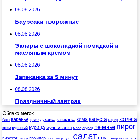
08.08.2026
Баурсаки творожные
08.08.2026
Эклеры с шоколадной помадкой и
масляным кремом
08.08.2026
Запеканка за 5 минут
08.08.2026
Праздничный завтрак
Облако меток
зима
котлета
варенье
капуста
гриб
духовка
запеканка
блин
кефир
пирог
печенье
курица
мультиварке
куриный
крем
мясо
огурец
салат
соус
помидор
пирожок
пицца
простой
рецепт
творожный
тест