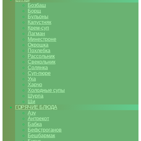
Бозбаш
Борщ
Бульоны
Капустняк
Крем-суп
Лагман
Минестроне
Окрошка
Похлебка
Рассольник
Свекольник
Солянка
Суп-пюре
Уха
Харчо
Холодные супы
Шурпа
Щи
ГОРЯЧИЕ БЛЮДА
Азу
Антрекот
Бабка
Бефстроганов
Бешбармак