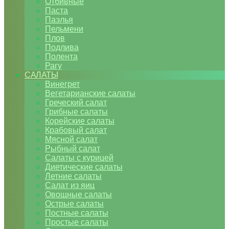
Отбивные
Паста
Паэлья
Пельмени
Плов
Подлива
Полента
Рагу
САЛАТЫ
Винегрет
Вегетарианские салаты
Греческий салат
Грибные салаты
Корейские салаты
Крабовый салат
Мясной салат
Рыбный салат
Салаты с курицей
Диетические салаты
Летние салаты
Салат из яиц
Овощные салаты
Острые салаты
Постные салаты
Простые салаты