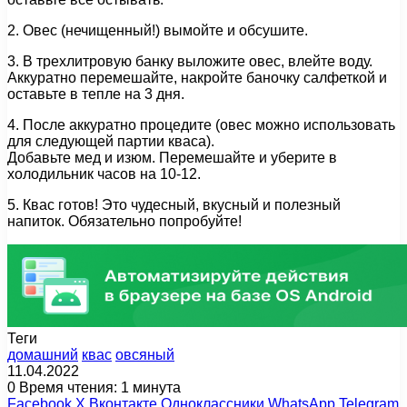
2. Овес (нечищенный!) вымойте и обсушите.
3. В трехлитровую банку выложите овес, влейте воду.
Аккуратно перемешайте, накройте баночку салфеткой и
оставьте в тепле на 3 дня.
4. После аккуратно процедите (овес можно использовать
для следующей партии кваса).
Добавьте мед и изюм. Перемешайте и уберите в
холодильник часов на 10-12.
5. Квас готов! Это чудесный, вкусный и полезный
напиток. Обязательно попробуйте!
Теги
домашний
квас
овсяный
11.04.2022
0
Время чтения: 1 минута
Facebook
X
Вконтакте
Одноклассники
WhatsApp
Telegram