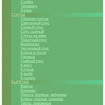
Сорбет
Тирамису
Халва
СОУСЫ
Сборник соусов
Сметанный соус
Соевый соус
Соус сырный
Соусы на зиму
Томатный соус
Маринады
Чесночный соус
Блюда в соусе
Горчица
Грибной соус
К мясу
К птице
К рыбе
К салату
ВЫПЕЧКА
Вафли
Коржики
Пироги, беляши, чебуреки
Блины, оладьи, сырники
Торты, пирожные