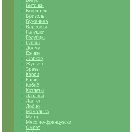
Бигус
Биточки
Бифштекс
Бризоль
Буженина
Вареники
Галушки
Голубцы
Гуляш
Долма
Ежики
Жаркое
Жульен
Зразы
Карри
Каши
Кебаб
Котлеты
Лазанья
Лангет
Лобио
Мамалыга
Манты
Мясо по-французски
Омлет