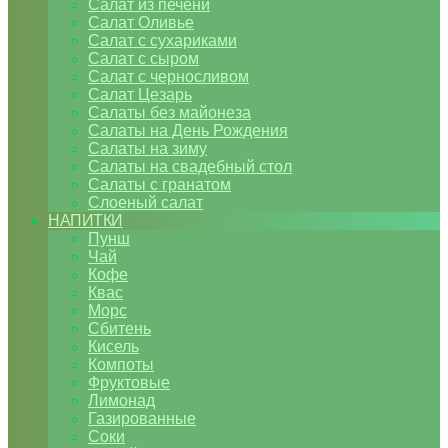
Салат из печени
Салат Оливье
Салат с сухариками
Салат с сыром
Салат с черносливом
Салат Цезарь
Салаты без майонеза
Салаты на День Рождения
Салаты на зиму
Салаты на свадебный стол
Салаты с гранатом
Слоеный салат
НАПИТКИ
Пунш
Чай
Кофе
Квас
Морс
Сбитень
Кисель
Компоты
Фруктовые
Лимонад
Газированные
Соки