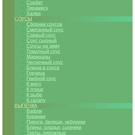
Сорбет
Тирамису
Халва
СОУСЫ
Сборник соусов
Сметанный соус
Соевый соус
Соус сырный
Соусы на зиму
Томатный соус
Маринады
Чесночный соус
Блюда в соусе
Горчица
Грибной соус
К мясу
К птице
К рыбе
К салату
ВЫПЕЧКА
Вафли
Коржики
Пироги, беляши, чебуреки
Блины, оладьи, сырники
Торты, пирожные