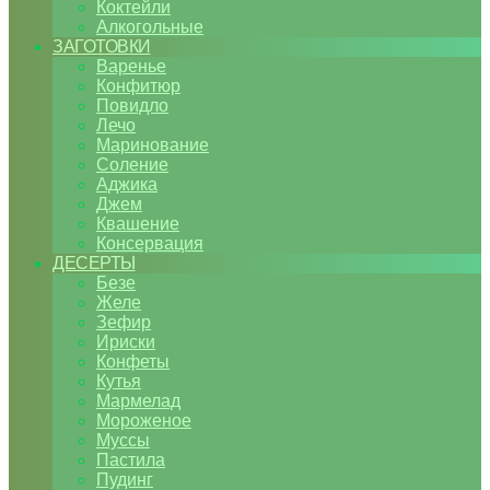
Коктейли
Алкогольные
ЗАГОТОВКИ
Варенье
Конфитюр
Повидло
Лечо
Маринование
Соление
Аджика
Джем
Квашение
Консервация
ДЕСЕРТЫ
Безе
Желе
Зефир
Ириски
Конфеты
Кутья
Мармелад
Мороженое
Муссы
Пастила
Пудинг