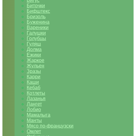
Бигус
Биточки
Бифштекс
Бризоль
Буженина
Вареники
Галушки
Голубцы
Гуляш
Долма
Ежики
Жаркое
Жульен
Зразы
Карри
Каши
Кебаб
Котлеты
Лазанья
Лангет
Лобио
Мамалыга
Манты
Мясо по-французски
Омлет