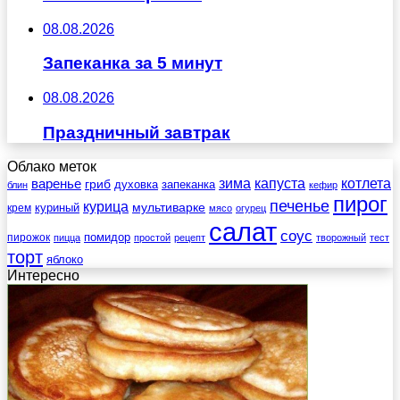
08.08.2026
Запеканка за 5 минут
08.08.2026
Праздничный завтрак
Облако меток
зима
котлета
варенье
капуста
гриб
духовка
запеканка
блин
кефир
пирог
печенье
курица
мультиварке
куриный
крем
мясо
огурец
салат
соус
помидор
пирожок
пицца
простой
рецепт
творожный
тест
торт
яблоко
Интересно