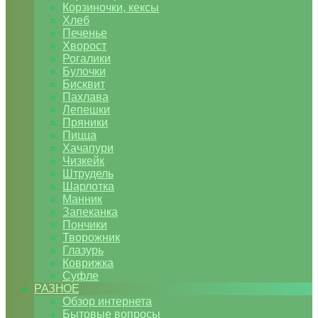
Корзиночки, кексы
Хлеб
Печенье
Хворост
Рогалики
Булочки
Бисквит
Пахлава
Лепешки
Пряники
Пицца
Хачапури
Чизкейк
Штрудель
Шарлотка
Манник
Запеканка
Пончики
Творожник
Глазурь
Коврижка
Суфле
РАЗНОЕ
Обзор интернета
Бытовые вопросы