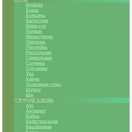
Бозбаш
Борщ
Бульоны
Капустняк
Крем-суп
Лагман
Минестроне
Окрошка
Похлебка
Рассольник
Свекольник
Солянка
Суп-пюре
Уха
Харчо
Холодные супы
Шурпа
Щи
ГОРЯЧИЕ БЛЮДА
Азу
Антрекот
Бабка
Бефстроганов
Бешбармак