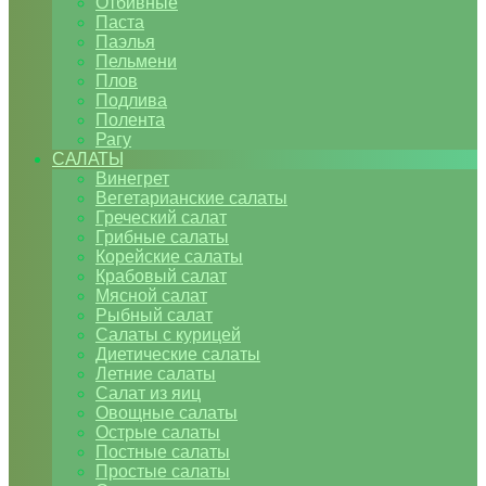
Отбивные
Паста
Паэлья
Пельмени
Плов
Подлива
Полента
Рагу
САЛАТЫ
Винегрет
Вегетарианские салаты
Греческий салат
Грибные салаты
Корейские салаты
Крабовый салат
Мясной салат
Рыбный салат
Салаты с курицей
Диетические салаты
Летние салаты
Салат из яиц
Овощные салаты
Острые салаты
Постные салаты
Простые салаты