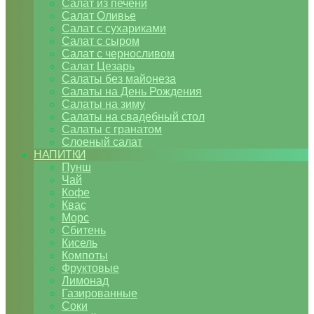
Салат из печени
Салат Оливье
Салат с сухариками
Салат с сыром
Салат с черносливом
Салат Цезарь
Салаты без майонеза
Салаты на День Рождения
Салаты на зиму
Салаты на свадебный стол
Салаты с гранатом
Слоеный салат
НАПИТКИ
Пунш
Чай
Кофе
Квас
Морс
Сбитень
Кисель
Компоты
Фруктовые
Лимонад
Газированные
Соки