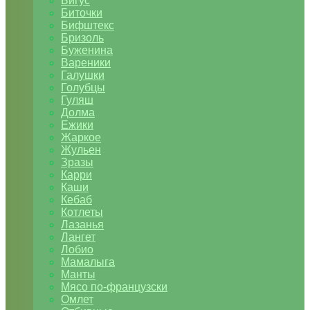
Бигус
Биточки
Бифштекс
Бризоль
Буженина
Вареники
Галушки
Голубцы
Гуляш
Долма
Ежики
Жаркое
Жульен
Зразы
Карри
Каши
Кебаб
Котлеты
Лазанья
Лангет
Лобио
Мамалыга
Манты
Мясо по-французски
Омлет