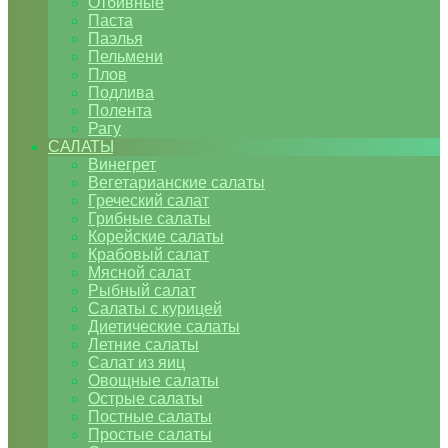
Отбивные
Паста
Паэлья
Пельмени
Плов
Подлива
Полента
Рагу
САЛАТЫ
Винегрет
Вегетарианские салаты
Греческий салат
Грибные салаты
Корейские салаты
Крабовый салат
Мясной салат
Рыбный салат
Салаты с курицей
Диетические салаты
Летние салаты
Салат из яиц
Овощные салаты
Острые салаты
Постные салаты
Простые салаты