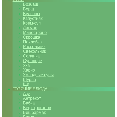
Бозбаш
Борщ
Бульоны
Капустняк
Крем-суп
Лагман
Минестроне
Окрошка
Похлебка
Рассольник
Свекольник
Солянка
Суп-пюре
Уха
Харчо
Холодные супы
Шурпа
Щи
ГОРЯЧИЕ БЛЮДА
Азу
Антрекот
Бабка
Бефстроганов
Бешбармак