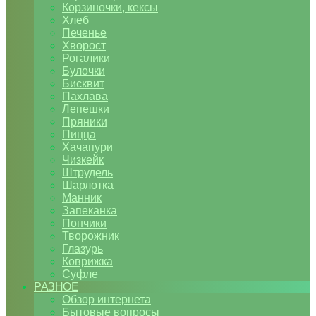
Корзиночки, кексы
Хлеб
Печенье
Хворост
Рогалики
Булочки
Бисквит
Пахлава
Лепешки
Пряники
Пицца
Хачапури
Чизкейк
Штрудель
Шарлотка
Манник
Запеканка
Пончики
Творожник
Глазурь
Коврижка
Суфле
РАЗНОЕ
Обзор интернета
Бытовые вопросы