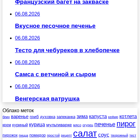
Французский багет на закваске
06.08.2026
Вкусное песочное печенье
06.08.2026
Тесто для чебуреков в хлебопечке
06.08.2026
Самса с ветчиной и сыром
06.08.2026
Венгерская ватрушка
Облако меток
зима
котлета
варенье
капуста
гриб
духовка
запеканка
блин
кефир
пирог
печенье
курица
мультиварке
куриный
крем
мясо
огурец
салат
соус
помидор
пирожок
пицца
простой
рецепт
творожный
тест