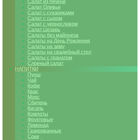
Салат из печени
Салат Оливье
Салат с сухариками
Салат с сыром
Салат с черносливом
Салат Цезарь
Салаты без майонеза
Салаты на День Рождения
Салаты на зиму
Салаты на свадебный стол
Салаты с гранатом
Слоеный салат
НАПИТКИ
Пунш
Чай
Кофе
Квас
Морс
Сбитень
Кисель
Компоты
Фруктовые
Лимонад
Газированные
Соки