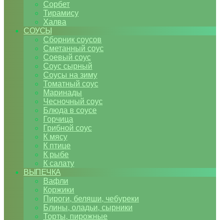
Сорбет
Тирамису
Халва
СОУСЫ
Сборник соусов
Сметанный соус
Соевый соус
Соус сырный
Соусы на зиму
Томатный соус
Маринады
Чесночный соус
Блюда в соусе
Горчица
Грибной соус
К мясу
К птице
К рыбе
К салату
ВЫПЕЧКА
Вафли
Коржики
Пироги, беляши, чебуреки
Блины, оладьи, сырники
Торты, пирожные