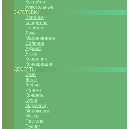
Коктейли
Алкогольные
ЗАГОТОВКИ
Варенье
Конфитюр
Повидло
Лечо
Маринование
Соление
Аджика
Джем
Квашение
Консервация
ДЕСЕРТЫ
Безе
Желе
Зефир
Ириски
Конфеты
Кутья
Мармелад
Мороженое
Муссы
Пастила
Пудинг