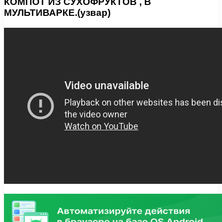
КОМПОТ ИЗ СУХОФРУКТОВ , В
МУЛЬТИВАРКЕ.(узвар)