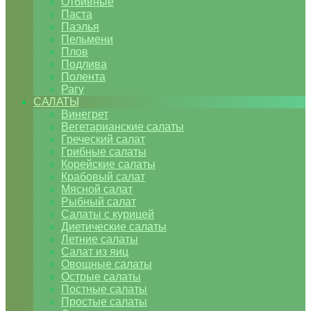
Отбивные
Паста
Паэлья
Пельмени
Плов
Подлива
Полента
Рагу
САЛАТЫ
Винегрет
Вегетарианские салаты
Греческий салат
Грибные салаты
Корейские салаты
Крабовый салат
Мясной салат
Рыбный салат
Салаты с курицей
Диетические салаты
Летние салаты
Салат из яиц
Овощные салаты
Острые салаты
Постные салаты
Простые салаты