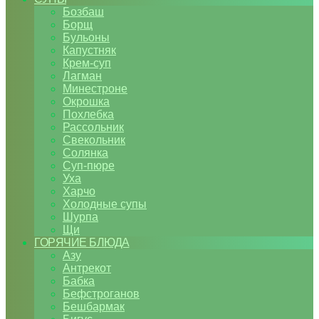
Бозбаш
Борщ
Бульоны
Капустняк
Крем-суп
Лагман
Минестроне
Окрошка
Похлебка
Рассольник
Свекольник
Солянка
Суп-пюре
Уха
Харчо
Холодные супы
Шурпа
Щи
ГОРЯЧИЕ БЛЮДА
Азу
Антрекот
Бабка
Бефстроганов
Бешбармак