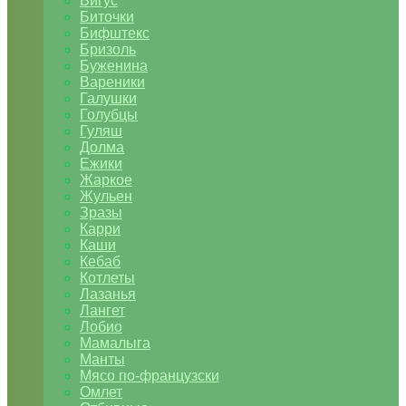
Бигус
Биточки
Бифштекс
Бризоль
Буженина
Вареники
Галушки
Голубцы
Гуляш
Долма
Ежики
Жаркое
Жульен
Зразы
Карри
Каши
Кебаб
Котлеты
Лазанья
Лангет
Лобио
Мамалыга
Манты
Мясо по-французски
Омлет