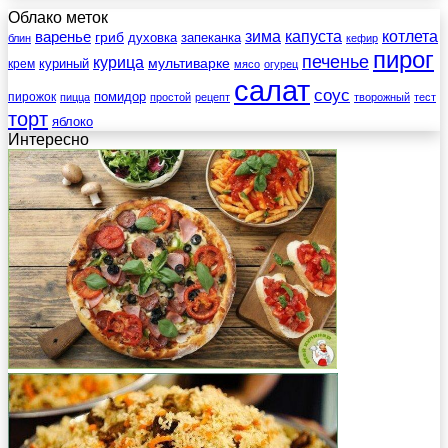
Облако меток
зима
котлета
варенье
капуста
гриб
духовка
запеканка
блин
кефир
пирог
печенье
курица
мультиварке
куриный
крем
мясо
огурец
салат
соус
помидор
пирожок
пицца
простой
рецепт
творожный
тест
торт
яблоко
Интересно