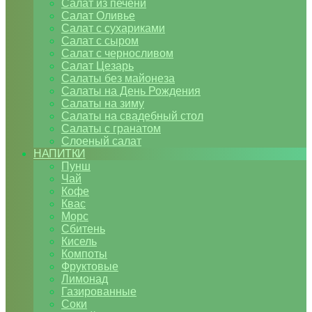
Салат из печени
Салат Оливье
Салат с сухариками
Салат с сыром
Салат с черносливом
Салат Цезарь
Салаты без майонеза
Салаты на День Рождения
Салаты на зиму
Салаты на свадебный стол
Салаты с гранатом
Слоеный салат
НАПИТКИ
Пунш
Чай
Кофе
Квас
Морс
Сбитень
Кисель
Компоты
Фруктовые
Лимонад
Газированные
Соки