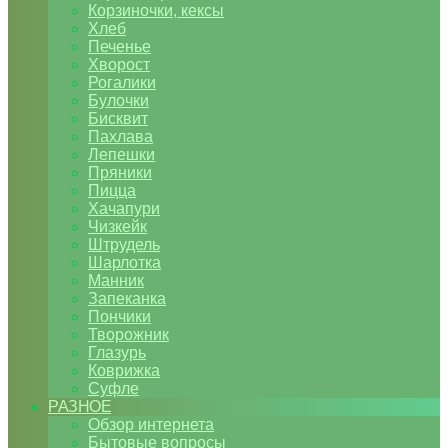
Корзиночки, кексы
Хлеб
Печенье
Хворост
Рогалики
Булочки
Бисквит
Пахлава
Лепешки
Пряники
Пицца
Хачапури
Чизкейк
Штрудель
Шарлотка
Манник
Запеканка
Пончики
Творожник
Глазурь
Коврижка
Суфле
РАЗНОЕ
Обзор интернета
Бытовые вопросы