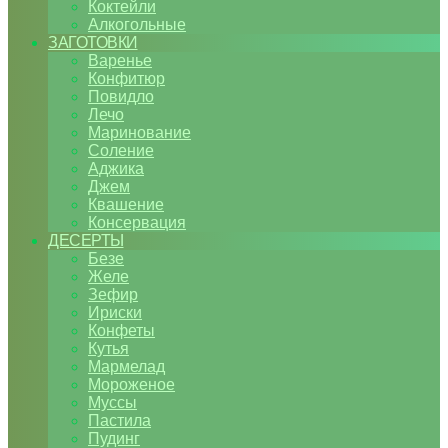
Коктейли
Алкогольные
ЗАГОТОВКИ
Варенье
Конфитюр
Повидло
Лечо
Маринование
Соление
Аджика
Джем
Квашение
Консервация
ДЕСЕРТЫ
Безе
Желе
Зефир
Ириски
Конфеты
Кутья
Мармелад
Мороженое
Муссы
Пастила
Пудинг