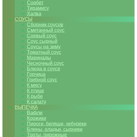
Сорбет
Тирамису
Халва
СОУСЫ
Сборник соусов
Сметанный соус
Соевый соус
Соус сырный
Соусы на зиму
Томатный соус
Маринады
Чесночный соус
Блюда в соусе
Горчица
Грибной соус
К мясу
К птице
К рыбе
К салату
ВЫПЕЧКА
Вафли
Коржики
Пироги, беляши, чебуреки
Блины, оладьи, сырники
Торты, пирожные