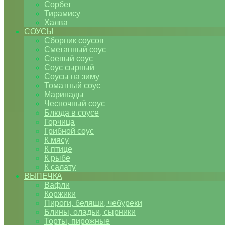
Сорбет
Тирамису
Халва
СОУСЫ
Сборник соусов
Сметанный соус
Соевый соус
Соус сырный
Соусы на зиму
Томатный соус
Маринады
Чесночный соус
Блюда в соусе
Горчица
Грибной соус
К мясу
К птице
К рыбе
К салату
ВЫПЕЧКА
Вафли
Коржики
Пироги, беляши, чебуреки
Блины, оладьи, сырники
Торты, пирожные