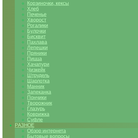
Корзиночки, кексы
Хлеб
Печенье
Хворост
Рогалики
Булочки
Бисквит
Пахлава
Лепешки
Пряники
Пицца
Хачапури
Чизкейк
Штрудель
Шарлотка
Манник
Запеканка
Пончики
Творожник
Глазурь
Коврижка
Суфле
РАЗНОЕ
Обзор интернета
Бытовые вопросы