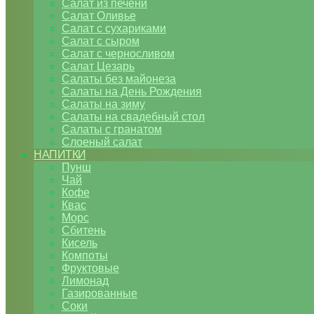
Салат из печени
Салат Оливье
Салат с сухариками
Салат с сыром
Салат с черносливом
Салат Цезарь
Салаты без майонеза
Салаты на День Рождения
Салаты на зиму
Салаты на свадебный стол
Салаты с гранатом
Слоеный салат
НАПИТКИ
Пунш
Чай
Кофе
Квас
Морс
Сбитень
Кисель
Компоты
Фруктовые
Лимонад
Газированные
Соки