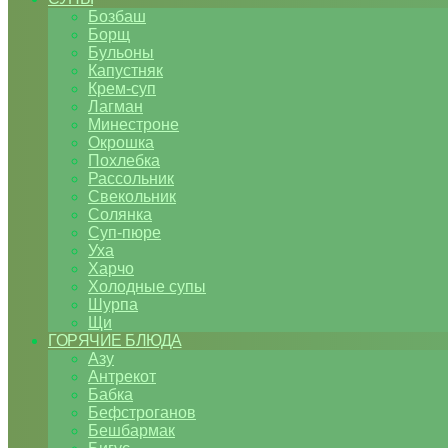
Бозбаш
Борщ
Бульоны
Капустняк
Крем-суп
Лагман
Минестроне
Окрошка
Похлебка
Рассольник
Свекольник
Солянка
Суп-пюре
Уха
Харчо
Холодные супы
Шурпа
Щи
ГОРЯЧИЕ БЛЮДА
Азу
Антрекот
Бабка
Бефстроганов
Бешбармак