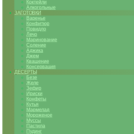
Коктейли
Алкогольные
ЗАГОТОВКИ
Варенье
Конфитюр
Повидло
Лечо
Маринование
Соление
Аджика
Джем
Квашение
Консервация
ДЕСЕРТЫ
Безе
Желе
Зефир
Ириски
Конфеты
Кутья
Мармелад
Мороженое
Муссы
Пастила
Пудинг