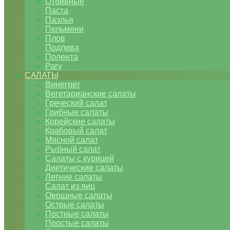
Отбивные
Паста
Паэлья
Пельмени
Плов
Подлива
Полента
Рагу
САЛАТЫ
Винегрет
Вегетарианские салаты
Греческий салат
Грибные салаты
Корейские салаты
Крабовый салат
Мясной салат
Рыбный салат
Салаты с курицей
Диетические салаты
Летние салаты
Салат из яиц
Овощные салаты
Острые салаты
Постные салаты
Простые салаты