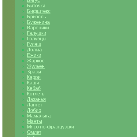
Бигус
Биточки
Бифштекс
Бризоль
Буженина
Вареники
Галушки
Голубцы
Гуляш
Долма
Ежики
Жаркое
Жульен
Зразы
Карри
Каши
Кебаб
Котлеты
Лазанья
Лангет
Лобио
Мамалыга
Манты
Мясо по-французски
Омлет