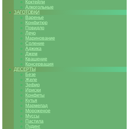
Коктейли
Алкогольные
ЗАГОТОВКИ
Варенье
Конфитюр
Повидло
Лечо
Маринование
Соление
Аджика
Джем
Квашение
Консервация
ДЕСЕРТЫ
Безе
Желе
Зефир
Ириски
Конфеты
Кутья
Мармелад
Мороженое
Муссы
Пастила
Пудинг