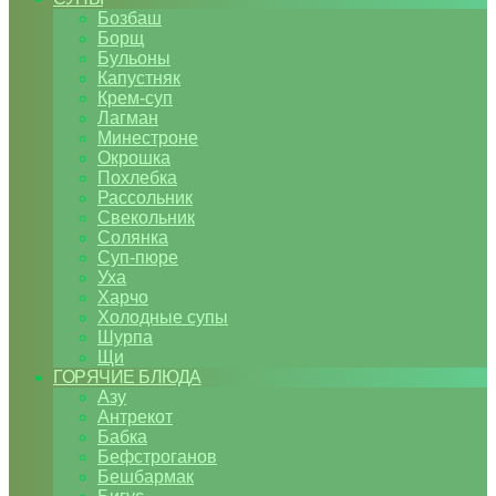
Бозбаш
Борщ
Бульоны
Капустняк
Крем-суп
Лагман
Минестроне
Окрошка
Похлебка
Рассольник
Свекольник
Солянка
Суп-пюре
Уха
Харчо
Холодные супы
Шурпа
Щи
ГОРЯЧИЕ БЛЮДА
Азу
Антрекот
Бабка
Бефстроганов
Бешбармак