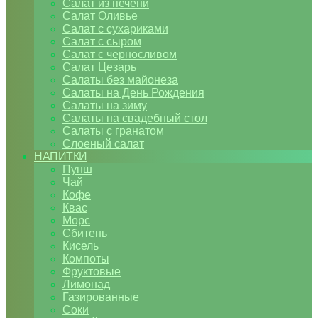
Салат из печени
Салат Оливье
Салат с сухариками
Салат с сыром
Салат с черносливом
Салат Цезарь
Салаты без майонеза
Салаты на День Рождения
Салаты на зиму
Салаты на свадебный стол
Салаты с гранатом
Слоеный салат
НАПИТКИ
Пунш
Чай
Кофе
Квас
Морс
Сбитень
Кисель
Компоты
Фруктовые
Лимонад
Газированные
Соки