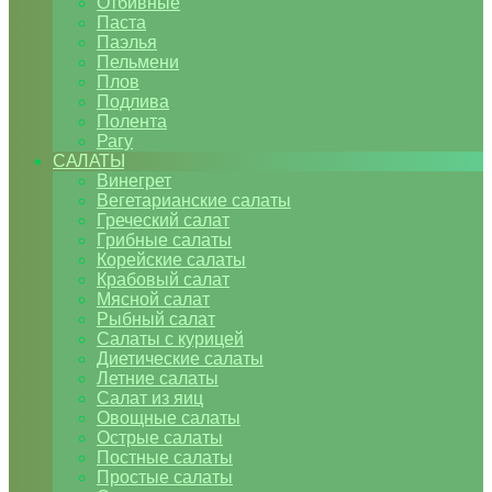
Отбивные
Паста
Паэлья
Пельмени
Плов
Подлива
Полента
Рагу
САЛАТЫ
Винегрет
Вегетарианские салаты
Греческий салат
Грибные салаты
Корейские салаты
Крабовый салат
Мясной салат
Рыбный салат
Салаты с курицей
Диетические салаты
Летние салаты
Салат из яиц
Овощные салаты
Острые салаты
Постные салаты
Простые салаты