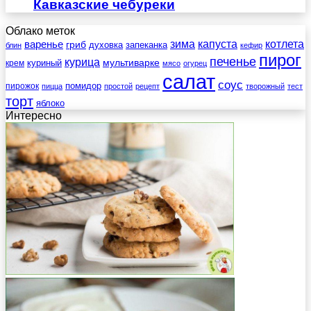
Кавказские чебуреки
Облако меток
зима
котлета
варенье
капуста
гриб
духовка
запеканка
блин
кефир
пирог
печенье
курица
мультиварке
куриный
крем
мясо
огурец
салат
соус
помидор
пирожок
пицца
простой
рецепт
творожный
тест
торт
яблоко
Интересно