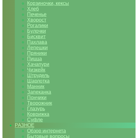
Корзиночки, кексы
Хлеб
Печенье
Хворост
Рогалики
Булочки
Бисквит
Пахлава
Лепешки
Пряники
Пицца
Хачапури
Чизкейк
Штрудель
Шарлотка
Манник
Запеканка
Пончики
Творожник
Глазурь
Коврижка
Суфле
РАЗНОЕ
Обзор интернета
Бытовые вопросы