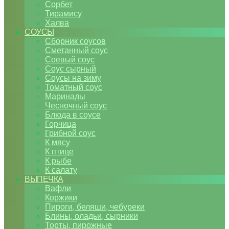
Сорбет
Тирамису
Халва
СОУСЫ
Сборник соусов
Сметанный соус
Соевый соус
Соус сырный
Соусы на зиму
Томатный соус
Маринады
Чесночный соус
Блюда в соусе
Горчица
Грибной соус
К мясу
К птице
К рыбе
К салату
ВЫПЕЧКА
Вафли
Коржики
Пироги, беляши, чебуреки
Блины, оладьи, сырники
Торты, пирожные