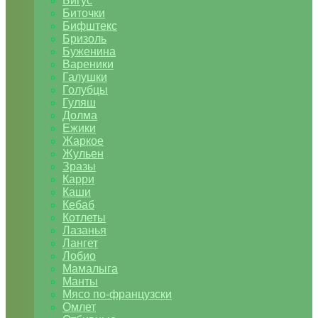
Бигус
Биточки
Бифштекс
Бризоль
Буженина
Вареники
Галушки
Голубцы
Гуляш
Долма
Ежики
Жаркое
Жульен
Зразы
Карри
Каши
Кебаб
Котлеты
Лазанья
Лангет
Лобио
Мамалыга
Манты
Мясо по-французски
Омлет