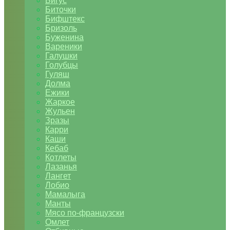
Бигус
Биточки
Бифштекс
Бризоль
Буженина
Вареники
Галушки
Голубцы
Гуляш
Долма
Ежики
Жаркое
Жульен
Зразы
Карри
Каши
Кебаб
Котлеты
Лазанья
Лангет
Лобио
Мамалыга
Манты
Мясо по-французски
Омлет