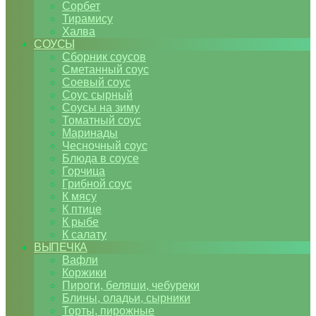
Сорбет
Тирамису
Халва
СОУСЫ
Сборник соусов
Сметанный соус
Соевый соус
Соус сырный
Соусы на зиму
Томатный соус
Маринады
Чесночный соус
Блюда в соусе
Горчица
Грибной соус
К мясу
К птице
К рыбе
К салату
ВЫПЕЧКА
Вафли
Коржики
Пироги, беляши, чебуреки
Блины, оладьи, сырники
Торты, пирожные