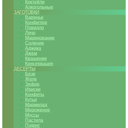
Коктейли
Алкогольные
ЗАГОТОВКИ
Варенье
Конфитюр
Повидло
Лечо
Маринование
Соление
Аджика
Джем
Квашение
Консервация
ДЕСЕРТЫ
Безе
Желе
Зефир
Ириски
Конфеты
Кутья
Мармелад
Мороженое
Муссы
Пастила
Пудинг