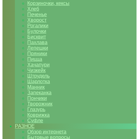
Корзиночки, кексы
Хлеб
Печенье
Хворост
Рогалики
Булочки
Бисквит
Пахлава
Лепешки
Пряники
Пицца
Хачапури
Чизкейк
Штрудель
Шарлотка
Манник
Запеканка
Пончики
Творожник
Глазурь
Коврижка
Суфле
РАЗНОЕ
Обзор интернета
Бытовые вопросы