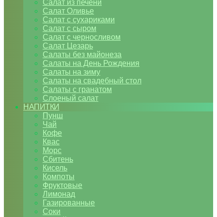
Салат из печени
Салат Оливье
Салат с сухариками
Салат с сыром
Салат с черносливом
Салат Цезарь
Салаты без майонеза
Салаты на День Рождения
Салаты на зиму
Салаты на свадебный стол
Салаты с гранатом
Слоеный салат
НАПИТКИ
Пунш
Чай
Кофе
Квас
Морс
Сбитень
Кисель
Компоты
Фруктовые
Лимонад
Газированные
Соки