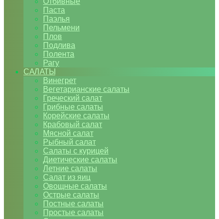
Отбивные
Паста
Паэлья
Пельмени
Плов
Подлива
Полента
Рагу
САЛАТЫ
Винегрет
Вегетарианские салаты
Греческий салат
Грибные салаты
Корейские салаты
Крабовый салат
Мясной салат
Рыбный салат
Салаты с курицей
Диетические салаты
Летние салаты
Салат из яиц
Овощные салаты
Острые салаты
Постные салаты
Простые салаты