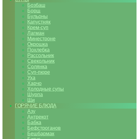
Бозбаш
Борщ
Бульоны
Капустняк
Крем-суп
Лагман
Минестроне
Окрошка
Похлебка
Рассольник
Свекольник
Солянка
Суп-пюре
Уха
Харчо
Холодные супы
Шурпа
Щи
ГОРЯЧИЕ БЛЮДА
Азу
Антрекот
Бабка
Бефстроганов
Бешбармак