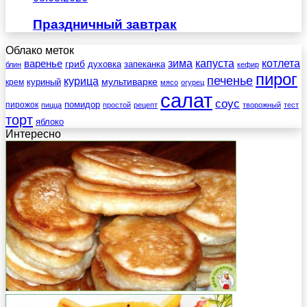
Праздничный завтрак
Облако меток
зима
котлета
варенье
капуста
гриб
духовка
запеканка
блин
кефир
пирог
печенье
курица
мультиварке
куриный
крем
мясо
огурец
салат
соус
помидор
пирожок
пицца
простой
рецепт
творожный
тест
торт
яблоко
Интересно