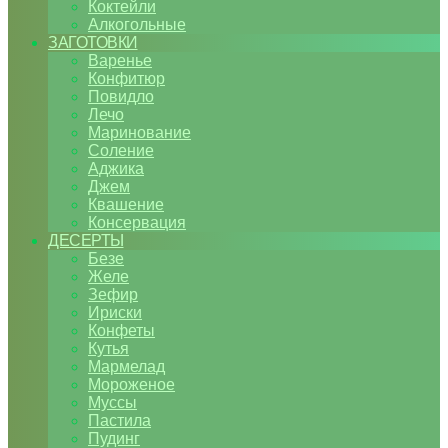
Коктейли
Алкогольные
ЗАГОТОВКИ
Варенье
Конфитюр
Повидло
Лечо
Маринование
Соление
Аджика
Джем
Квашение
Консервация
ДЕСЕРТЫ
Безе
Желе
Зефир
Ириски
Конфеты
Кутья
Мармелад
Мороженое
Муссы
Пастила
Пудинг