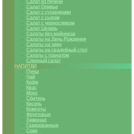
Салат из печени
Салат Оливье
Салат с сухариками
Салат с сыром
Салат с черносливом
Салат Цезарь
Салаты без майонеза
Салаты на День Рождения
Салаты на зиму
Салаты на свадебный стол
Салаты с гранатом
Слоеный салат
НАПИТКИ
Пунш
Чай
Кофе
Квас
Морс
Сбитень
Кисель
Компоты
Фруктовые
Лимонад
Газированные
Соки