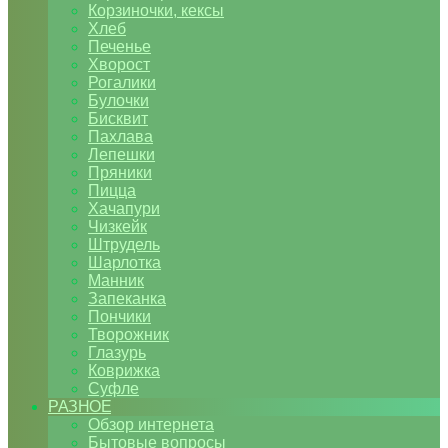
Корзиночки, кексы
Хлеб
Печенье
Хворост
Рогалики
Булочки
Бисквит
Пахлава
Лепешки
Пряники
Пицца
Хачапури
Чизкейк
Штрудель
Шарлотка
Манник
Запеканка
Пончики
Творожник
Глазурь
Коврижка
Суфле
РАЗНОЕ
Обзор интернета
Бытовые вопросы