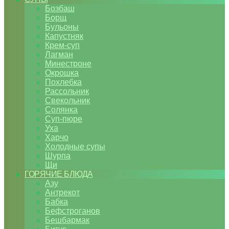
Бозбаш
Борщ
Бульоны
Капустняк
Крем-суп
Лагман
Минестроне
Окрошка
Похлебка
Рассольник
Свекольник
Солянка
Суп-пюре
Уха
Харчо
Холодные супы
Шурпа
Щи
ГОРЯЧИЕ БЛЮДА
Азу
Антрекот
Бабка
Бефстроганов
Бешбармак