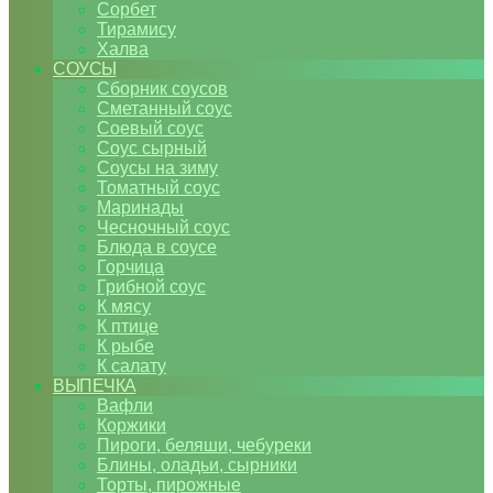
Сорбет
Тирамису
Халва
СОУСЫ
Сборник соусов
Сметанный соус
Соевый соус
Соус сырный
Соусы на зиму
Томатный соус
Маринады
Чесночный соус
Блюда в соусе
Горчица
Грибной соус
К мясу
К птице
К рыбе
К салату
ВЫПЕЧКА
Вафли
Коржики
Пироги, беляши, чебуреки
Блины, оладьи, сырники
Торты, пирожные