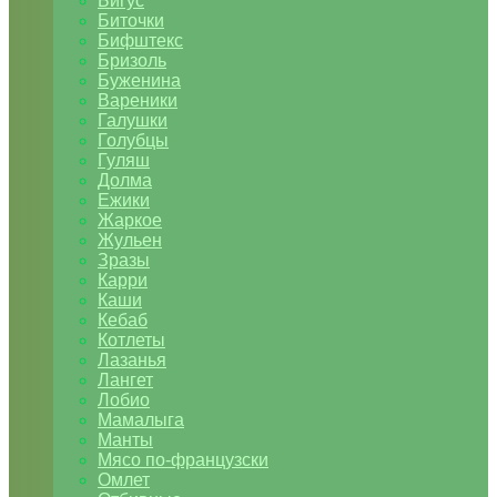
Бигус
Биточки
Бифштекс
Бризоль
Буженина
Вареники
Галушки
Голубцы
Гуляш
Долма
Ежики
Жаркое
Жульен
Зразы
Карри
Каши
Кебаб
Котлеты
Лазанья
Лангет
Лобио
Мамалыга
Манты
Мясо по-французски
Омлет