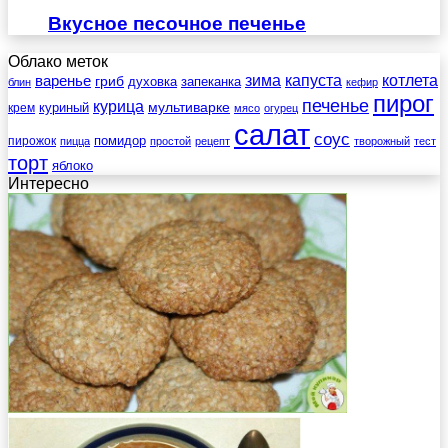
Вкусное песочное печенье
Облако меток
зима
котлета
варенье
капуста
гриб
духовка
запеканка
блин
кефир
пирог
печенье
курица
мультиварке
куриный
крем
мясо
огурец
салат
соус
помидор
пирожок
пицца
простой
рецепт
творожный
тест
торт
яблоко
Интересно