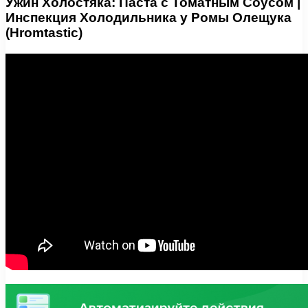
Ужин Холостяка: Паста с Томатным Соусом |
Инспекция Холодильника у Ромы Олещука
(Hromtastic)