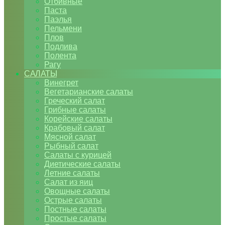
Отбивные
Паста
Паэлья
Пельмени
Плов
Подлива
Полента
Рагу
САЛАТЫ
Винегрет
Вегетарианские салаты
Греческий салат
Грибные салаты
Корейские салаты
Крабовый салат
Мясной салат
Рыбный салат
Салаты с курицей
Диетические салаты
Летние салаты
Салат из яиц
Овощные салаты
Острые салаты
Постные салаты
Простые салаты