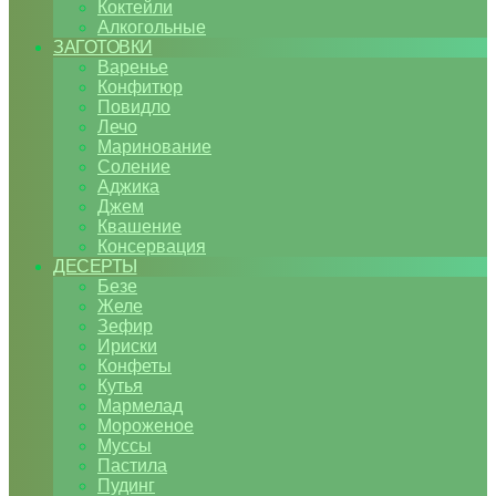
Коктейли
Алкогольные
ЗАГОТОВКИ
Варенье
Конфитюр
Повидло
Лечо
Маринование
Соление
Аджика
Джем
Квашение
Консервация
ДЕСЕРТЫ
Безе
Желе
Зефир
Ириски
Конфеты
Кутья
Мармелад
Мороженое
Муссы
Пастила
Пудинг