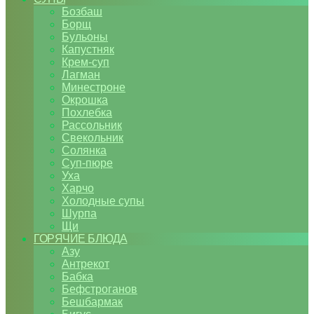
Бозбаш
Борщ
Бульоны
Капустняк
Крем-суп
Лагман
Минестроне
Окрошка
Похлебка
Рассольник
Свекольник
Солянка
Суп-пюре
Уха
Харчо
Холодные супы
Шурпа
Щи
ГОРЯЧИЕ БЛЮДА
Азу
Антрекот
Бабка
Бефстроганов
Бешбармак