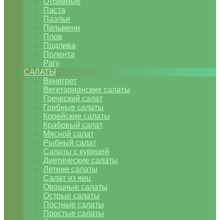
Отбивные
Паста
Паэлья
Пельмени
Плов
Подлива
Полента
Рагу
САЛАТЫ
Винегрет
Вегетарианские салаты
Греческий салат
Грибные салаты
Корейские салаты
Крабовый салат
Мясной салат
Рыбный салат
Салаты с курицей
Диетические салаты
Летние салаты
Салат из яиц
Овощные салаты
Острые салаты
Постные салаты
Простые салаты