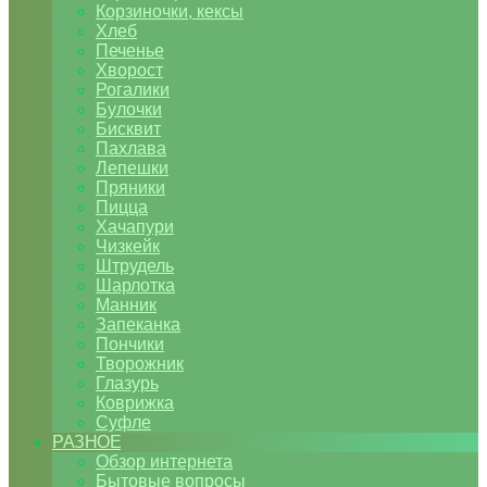
Корзиночки, кексы
Хлеб
Печенье
Хворост
Рогалики
Булочки
Бисквит
Пахлава
Лепешки
Пряники
Пицца
Хачапури
Чизкейк
Штрудель
Шарлотка
Манник
Запеканка
Пончики
Творожник
Глазурь
Коврижка
Суфле
РАЗНОЕ
Обзор интернета
Бытовые вопросы