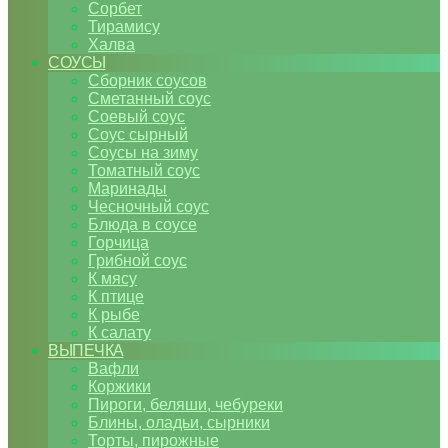
Сорбет
Тирамису
Халва
СОУСЫ
Сборник соусов
Сметанный соус
Соевый соус
Соус сырный
Соусы на зиму
Томатный соус
Маринады
Чесночный соус
Блюда в соусе
Горчица
Грибной соус
К мясу
К птице
К рыбе
К салату
ВЫПЕЧКА
Вафли
Коржики
Пироги, беляши, чебуреки
Блины, оладьи, сырники
Торты, пирожные