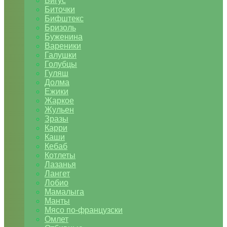
Бигус
Биточки
Бифштекс
Бризоль
Буженина
Вареники
Галушки
Голубцы
Гуляш
Долма
Ежики
Жаркое
Жульен
Зразы
Карри
Каши
Кебаб
Котлеты
Лазанья
Лангет
Лобио
Мамалыга
Манты
Мясо по-французски
Омлет