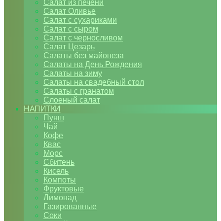
Салат из печени
Салат Оливье
Салат с сухариками
Салат с сыром
Салат с черносливом
Салат Цезарь
Салаты без майонеза
Салаты на День Рождения
Салаты на зиму
Салаты на свадебный стол
Салаты с гранатом
Слоеный салат
НАПИТКИ
Пунш
Чай
Кофе
Квас
Морс
Сбитень
Кисель
Компоты
Фруктовые
Лимонад
Газированные
Соки