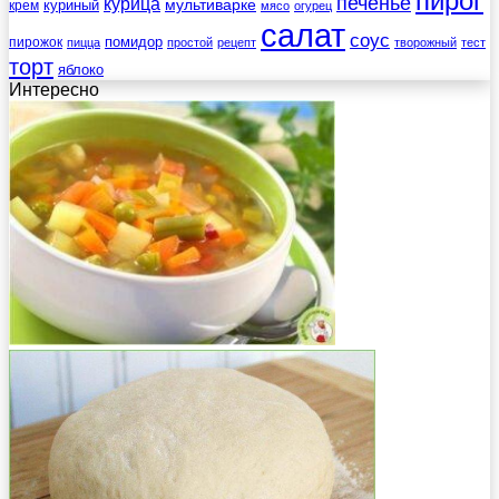
пирог
печенье
курица
мультиварке
куриный
крем
мясо
огурец
салат
соус
помидор
пирожок
пицца
простой
рецепт
творожный
тест
торт
яблоко
Интересно