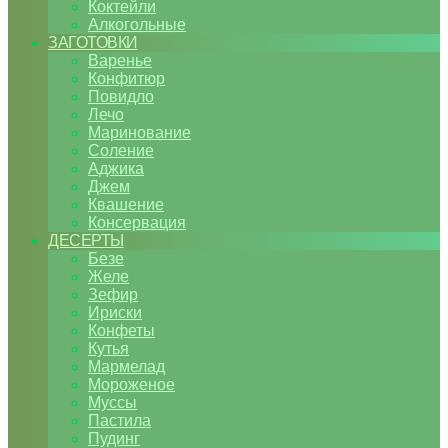
Коктейли
Алкогольные
ЗАГОТОВКИ
Варенье
Конфитюр
Повидло
Лечо
Маринование
Соление
Аджика
Джем
Квашение
Консервация
ДЕСЕРТЫ
Безе
Желе
Зефир
Ириски
Конфеты
Кутья
Мармелад
Мороженое
Муссы
Пастила
Пудинг