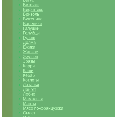
Бигус
Биточки
Бифштекс
Бризоль
Буженина
Вареники
Галушки
Голубцы
Гуляш
Долма
Ежики
Жаркое
Жульен
Зразы
Карри
Каши
Кебаб
Котлеты
Лазанья
Лангет
Лобио
Мамалыга
Манты
Мясо по-французски
Омлет