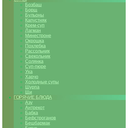
Бозбаш
Борщ
Бульоны
Капустняк
Крем-суп
Лагман
Минестроне
Окрошка
Похлебка
Рассольник
Свекольник
Солянка
Суп-пюре
Уха
Харчо
Холодные супы
Шурпа
Щи
ГОРЯЧИЕ БЛЮДА
Азу
Антрекот
Бабка
Бефстроганов
Бешбармак