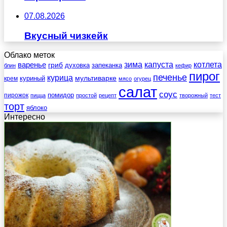
07.08.2026
Вкусный чизкейк
Облако меток
зима
котлета
варенье
капуста
гриб
духовка
запеканка
блин
кефир
пирог
печенье
курица
мультиварке
куриный
крем
мясо
огурец
салат
соус
помидор
пирожок
пицца
простой
рецепт
творожный
тест
торт
яблоко
Интересно