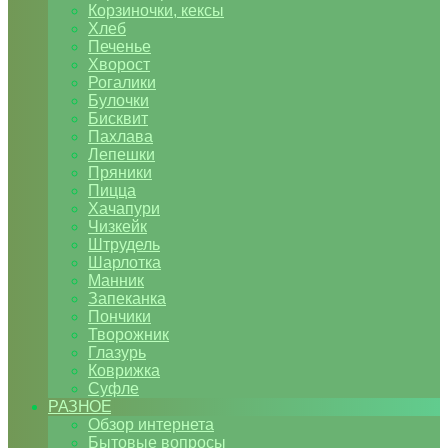
Корзиночки, кексы
Хлеб
Печенье
Хворост
Рогалики
Булочки
Бисквит
Пахлава
Лепешки
Пряники
Пицца
Хачапури
Чизкейк
Штрудель
Шарлотка
Манник
Запеканка
Пончики
Творожник
Глазурь
Коврижка
Суфле
РАЗНОЕ
Обзор интернета
Бытовые вопросы