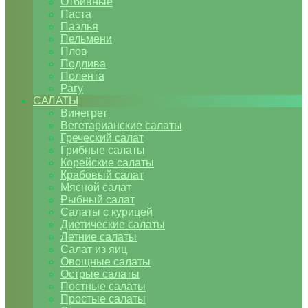
Отбивные
Паста
Паэлья
Пельмени
Плов
Подлива
Полента
Рагу
САЛАТЫ
Винегрет
Вегетарианские салаты
Греческий салат
Грибные салаты
Корейские салаты
Крабовый салат
Мясной салат
Рыбный салат
Салаты с курицей
Диетические салаты
Летние салаты
Салат из яиц
Овощные салаты
Острые салаты
Постные салаты
Простые салаты