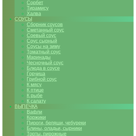
Сорбет
Тирамису
Халва
СОУСЫ
Сборник соусов
Сметанный соус
Соевый соус
Соус сырный
Соусы на зиму
Томатный соус
Маринады
Чесночный соус
Блюда в соусе
Горчица
Грибной соус
К мясу
К птице
К рыбе
К салату
ВЫПЕЧКА
Вафли
Коржики
Пироги, беляши, чебуреки
Блины, оладьи, сырники
Торты, пирожные