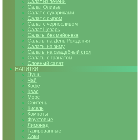
Салат из печени
Салат Оливье
Салат с сухариками
Салат с сыром
Салат с черносливом
Салат Цезарь
Салаты без майонеза
Салаты на День Рождения
Салаты на зиму
Салаты на свадебный стол
Салаты с гранатом
Слоеный салат
НАПИТКИ
Пунш
Чай
Кофе
Квас
Морс
Сбитень
Кисель
Компоты
Фруктовые
Лимонад
Газированные
Соки