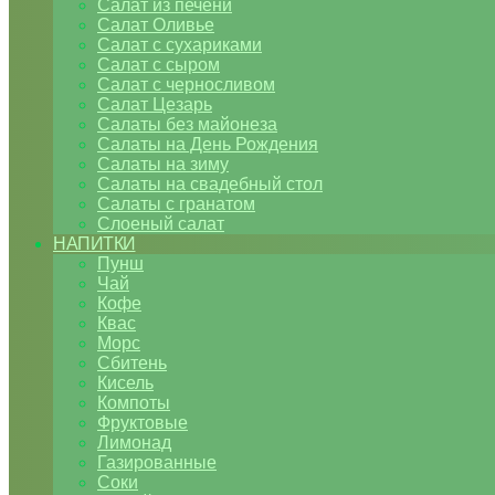
Салат из печени
Салат Оливье
Салат с сухариками
Салат с сыром
Салат с черносливом
Салат Цезарь
Салаты без майонеза
Салаты на День Рождения
Салаты на зиму
Салаты на свадебный стол
Салаты с гранатом
Слоеный салат
НАПИТКИ
Пунш
Чай
Кофе
Квас
Морс
Сбитень
Кисель
Компоты
Фруктовые
Лимонад
Газированные
Соки