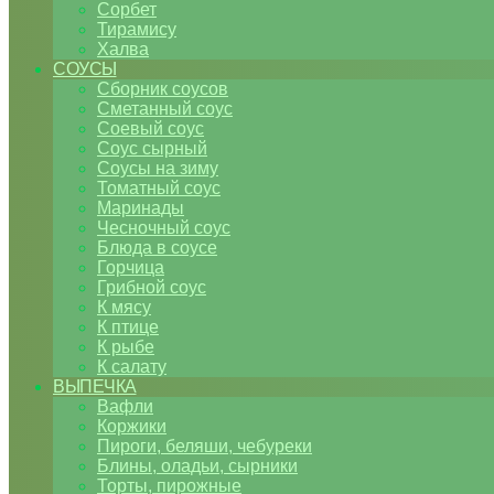
Сорбет
Тирамису
Халва
СОУСЫ
Сборник соусов
Сметанный соус
Соевый соус
Соус сырный
Соусы на зиму
Томатный соус
Маринады
Чесночный соус
Блюда в соусе
Горчица
Грибной соус
К мясу
К птице
К рыбе
К салату
ВЫПЕЧКА
Вафли
Коржики
Пироги, беляши, чебуреки
Блины, оладьи, сырники
Торты, пирожные