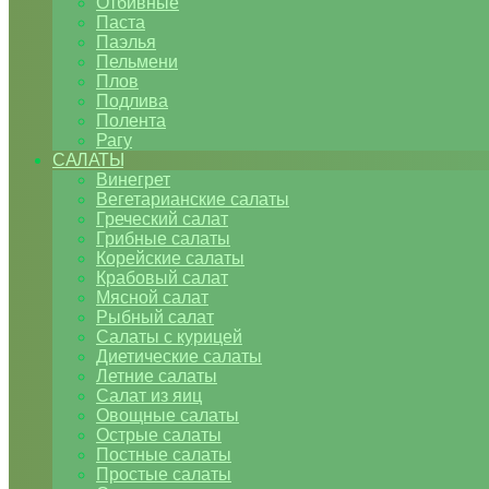
Отбивные
Паста
Паэлья
Пельмени
Плов
Подлива
Полента
Рагу
САЛАТЫ
Винегрет
Вегетарианские салаты
Греческий салат
Грибные салаты
Корейские салаты
Крабовый салат
Мясной салат
Рыбный салат
Салаты с курицей
Диетические салаты
Летние салаты
Салат из яиц
Овощные салаты
Острые салаты
Постные салаты
Простые салаты