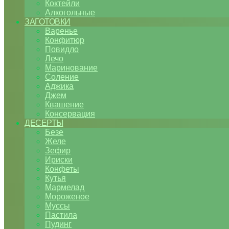
Коктейли
Алкогольные
ЗАГОТОВКИ
Варенье
Конфитюр
Повидло
Лечо
Маринование
Соление
Аджика
Джем
Квашение
Консервация
ДЕСЕРТЫ
Безе
Желе
Зефир
Ириски
Конфеты
Кутья
Мармелад
Мороженое
Муссы
Пастила
Пудинг