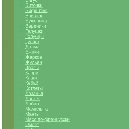
Бигус
Биточки
Бифштекс
Бризоль
Буженина
Вареники
Галушки
Голубцы
Гуляш
Долма
Ежики
Жаркое
Жульен
Зразы
Карри
Каши
Кебаб
Котлеты
Лазанья
Лангет
Лобио
Мамалыга
Манты
Мясо по-французски
Омлет