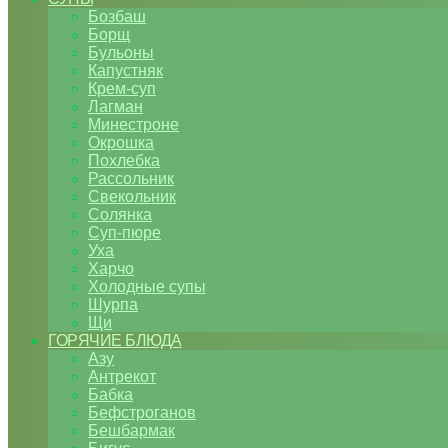
Бозбаш
Борщ
Бульоны
Капустняк
Крем-суп
Лагман
Минестроне
Окрошка
Похлебка
Рассольник
Свекольник
Солянка
Суп-пюре
Уха
Харчо
Холодные супы
Шурпа
Щи
ГОРЯЧИЕ БЛЮДА
Азу
Антрекот
Бабка
Бефстроганов
Бешбармак