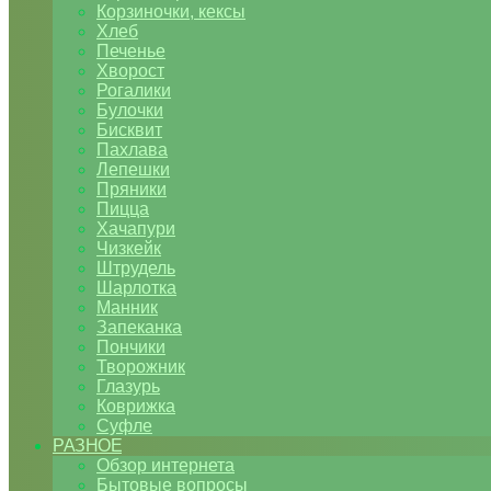
Корзиночки, кексы
Хлеб
Печенье
Хворост
Рогалики
Булочки
Бисквит
Пахлава
Лепешки
Пряники
Пицца
Хачапури
Чизкейк
Штрудель
Шарлотка
Манник
Запеканка
Пончики
Творожник
Глазурь
Коврижка
Суфле
РАЗНОЕ
Обзор интернета
Бытовые вопросы