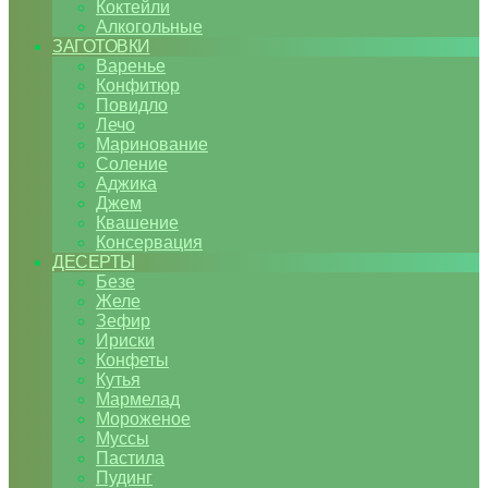
Коктейли
Алкогольные
ЗАГОТОВКИ
Варенье
Конфитюр
Повидло
Лечо
Маринование
Соление
Аджика
Джем
Квашение
Консервация
ДЕСЕРТЫ
Безе
Желе
Зефир
Ириски
Конфеты
Кутья
Мармелад
Мороженое
Муссы
Пастила
Пудинг