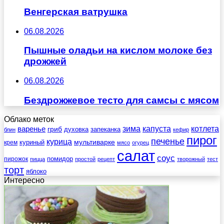
Венгерская ватрушка
06.08.2026
Пышные оладьи на кислом молоке без
дрожжей
06.08.2026
Бездрожжевое тесто для самсы с мясом
Облако меток
зима
котлета
варенье
капуста
гриб
духовка
запеканка
блин
кефир
пирог
печенье
курица
мультиварке
куриный
крем
мясо
огурец
салат
соус
помидор
пирожок
пицца
простой
рецепт
творожный
тест
торт
яблоко
Интересно