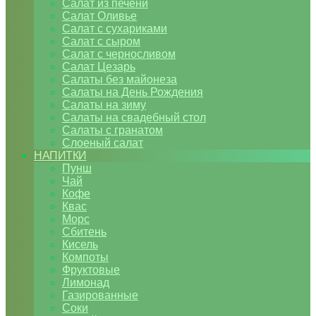
Салат из печени
Салат Оливье
Салат с сухариками
Салат с сыром
Салат с черносливом
Салат Цезарь
Салаты без майонеза
Салаты на День Рождения
Салаты на зиму
Салаты на свадебный стол
Салаты с гранатом
Слоеный салат
НАПИТКИ
Пунш
Чай
Кофе
Квас
Морс
Сбитень
Кисель
Компоты
Фруктовые
Лимонад
Газированные
Соки