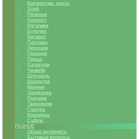
Корзиночки, кексы
Хлеб
Печенье
Хворост
Рогалики
Булочки
Бисквит
Пахлава
Лепешки
Пряники
Пицца
Хачапури
Чизкейк
Штрудель
Шарлотка
Манник
Запеканка
Пончики
Творожник
Глазурь
Коврижка
Суфле
РАЗНОЕ
Обзор интернета
Бытовые вопросы