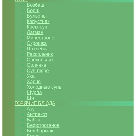
Бозбаш
Борщ
Бульоны
Капустняк
Крем-суп
Лагман
Минестроне
Окрошка
Похлебка
Рассольник
Свекольник
Солянка
Суп-пюре
Уха
Харчо
Холодные супы
Шурпа
Щи
ГОРЯЧИЕ БЛЮДА
Азу
Антрекот
Бабка
Бефстроганов
Бешбармак