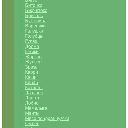
Бигус
Биточки
Бифштекс
Бризоль
Буженина
Вареники
Галушки
Голубцы
Гуляш
Долма
Ежики
Жаркое
Жульен
Зразы
Карри
Каши
Кебаб
Котлеты
Лазанья
Лангет
Лобио
Мамалыга
Манты
Мясо по-французски
Омлет