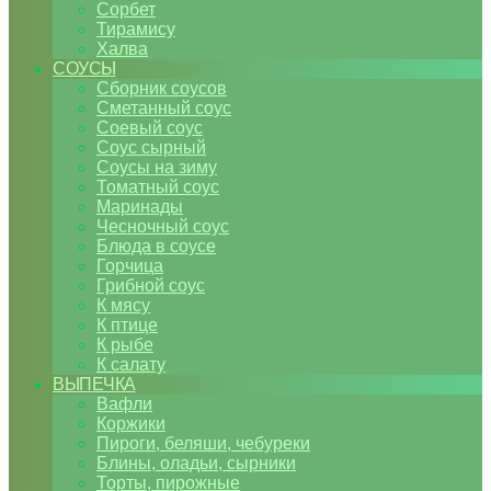
Сорбет
Тирамису
Халва
СОУСЫ
Сборник соусов
Сметанный соус
Соевый соус
Соус сырный
Соусы на зиму
Томатный соус
Маринады
Чесночный соус
Блюда в соусе
Горчица
Грибной соус
К мясу
К птице
К рыбе
К салату
ВЫПЕЧКА
Вафли
Коржики
Пироги, беляши, чебуреки
Блины, оладьи, сырники
Торты, пирожные