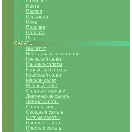
Отбивные
Паста
Паэлья
Пельмени
Плов
Подлива
Полента
Рагу
САЛАТЫ
Винегрет
Вегетарианские салаты
Греческий салат
Грибные салаты
Корейские салаты
Крабовый салат
Мясной салат
Рыбный салат
Салаты с курицей
Диетические салаты
Летние салаты
Салат из яиц
Овощные салаты
Острые салаты
Постные салаты
Простые салаты