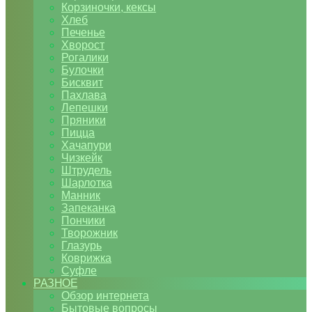
Корзиночки, кексы
Хлеб
Печенье
Хворост
Рогалики
Булочки
Бисквит
Пахлава
Лепешки
Пряники
Пицца
Хачапури
Чизкейк
Штрудель
Шарлотка
Манник
Запеканка
Пончики
Творожник
Глазурь
Коврижка
Суфле
РАЗНОЕ
Обзор интернета
Бытовые вопросы