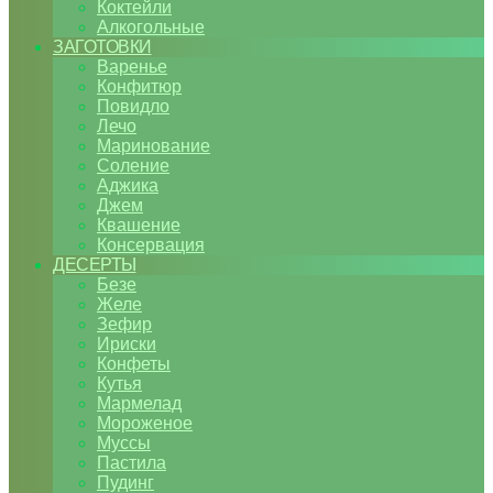
Коктейли
Алкогольные
ЗАГОТОВКИ
Варенье
Конфитюр
Повидло
Лечо
Маринование
Соление
Аджика
Джем
Квашение
Консервация
ДЕСЕРТЫ
Безе
Желе
Зефир
Ириски
Конфеты
Кутья
Мармелад
Мороженое
Муссы
Пастила
Пудинг