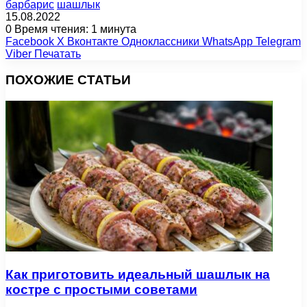
барбарис
шашлык
15.08.2022
0
Время чтения: 1 минута
Facebook
X
Вконтакте
Одноклассники
WhatsApp
Telegram
Viber
Печатать
ПОХОЖИЕ СТАТЬИ
Как приготовить идеальный шашлык на
костре с простыми советами