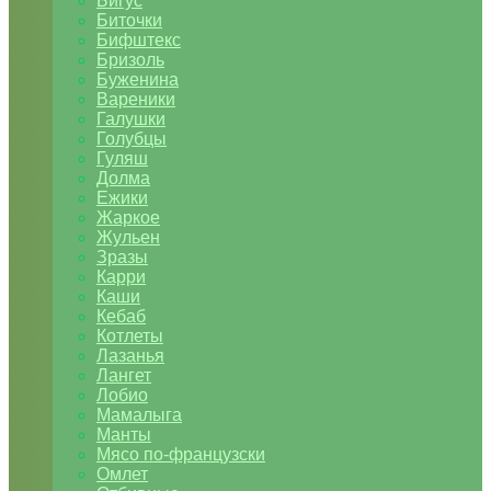
Бигус
Биточки
Бифштекс
Бризоль
Буженина
Вареники
Галушки
Голубцы
Гуляш
Долма
Ежики
Жаркое
Жульен
Зразы
Карри
Каши
Кебаб
Котлеты
Лазанья
Лангет
Лобио
Мамалыга
Манты
Мясо по-французски
Омлет