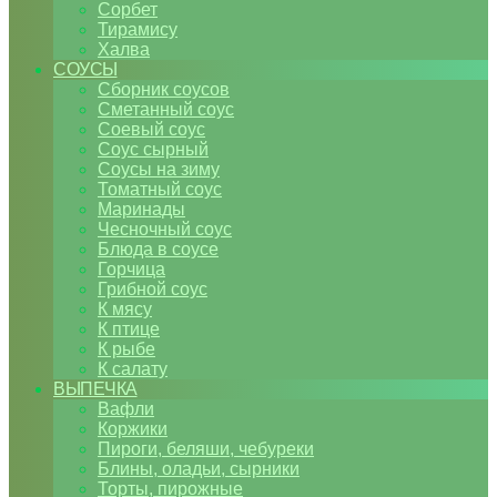
Сорбет
Тирамису
Халва
СОУСЫ
Сборник соусов
Сметанный соус
Соевый соус
Соус сырный
Соусы на зиму
Томатный соус
Маринады
Чесночный соус
Блюда в соусе
Горчица
Грибной соус
К мясу
К птице
К рыбе
К салату
ВЫПЕЧКА
Вафли
Коржики
Пироги, беляши, чебуреки
Блины, оладьи, сырники
Торты, пирожные