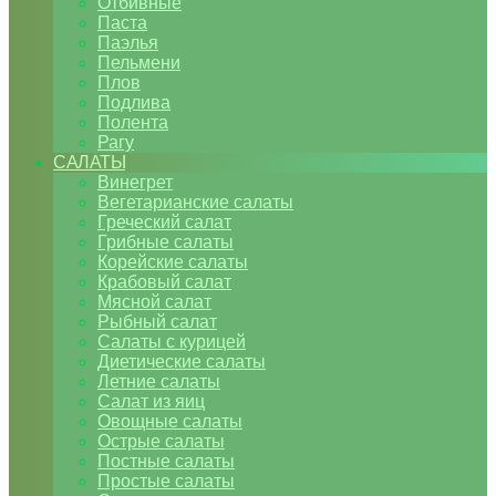
Отбивные
Паста
Паэлья
Пельмени
Плов
Подлива
Полента
Рагу
САЛАТЫ
Винегрет
Вегетарианские салаты
Греческий салат
Грибные салаты
Корейские салаты
Крабовый салат
Мясной салат
Рыбный салат
Салаты с курицей
Диетические салаты
Летние салаты
Салат из яиц
Овощные салаты
Острые салаты
Постные салаты
Простые салаты