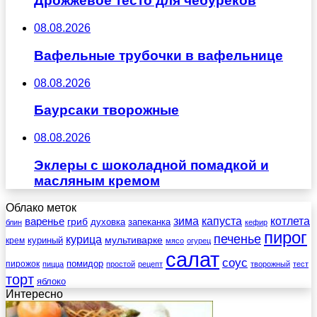
Дрожжевое тесто для чебуреков
08.08.2026
Вафельные трубочки в вафельнице
08.08.2026
Баурсаки творожные
08.08.2026
Эклеры с шоколадной помадкой и
масляным кремом
Облако меток
зима
котлета
варенье
капуста
гриб
духовка
запеканка
блин
кефир
пирог
печенье
курица
мультиварке
куриный
крем
мясо
огурец
салат
соус
помидор
пирожок
пицца
простой
рецепт
творожный
тест
торт
яблоко
Интересно