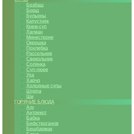
Бозбаш
Борщ
Бульоны
Капустняк
Крем-суп
Лагман
Минестроне
Окрошка
Похлебка
Рассольник
Свекольник
Солянка
Суп-пюре
Уха
Харчо
Холодные супы
Шурпа
Щи
ГОРЯЧИЕ БЛЮДА
Азу
Антрекот
Бабка
Бефстроганов
Бешбармак