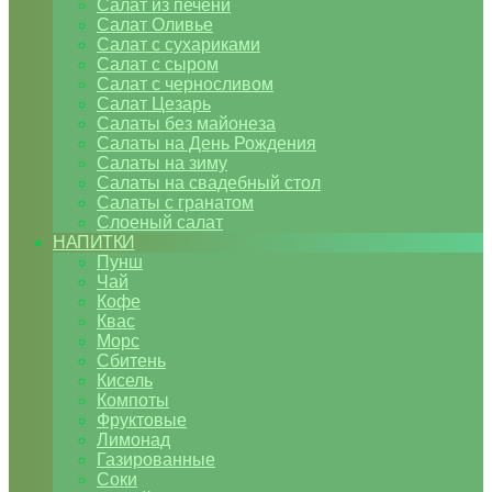
Салат из печени
Салат Оливье
Салат с сухариками
Салат с сыром
Салат с черносливом
Салат Цезарь
Салаты без майонеза
Салаты на День Рождения
Салаты на зиму
Салаты на свадебный стол
Салаты с гранатом
Слоеный салат
НАПИТКИ
Пунш
Чай
Кофе
Квас
Морс
Сбитень
Кисель
Компоты
Фруктовые
Лимонад
Газированные
Соки