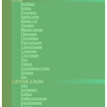
Бозбаш
Борщ
Бульоны
Капустняк
Крем-суп
Лагман
Минестроне
Окрошка
Похлебка
Рассольник
Свекольник
Солянка
Суп-пюре
Уха
Харчо
Холодные супы
Шурпа
Щи
ГОРЯЧИЕ БЛЮДА
Азу
Антрекот
Бабка
Бефстроганов
Бешбармак