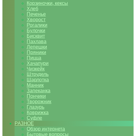
Корзиночки, кексы
Хлеб
Печенье
Хворост
Рогалики
Булочки
Бисквит
Пахлава
Лепешки
Пряники
Пицца
Хачапури
Чизкейк
Штрудель
Шарлотка
Манник
Запеканка
Пончики
Творожник
Глазурь
Коврижка
Суфле
РАЗНОЕ
Обзор интернета
Бытовые вопросы