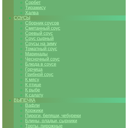
Сорбет
Тирамису
Халва
СОУСЫ
Сборник соусов
Сметанный соус
Соевый соус
Соус сырный
Соусы на зиму
Томатный соус
Маринады
Чесночный соус
Блюда в соусе
Горчица
Грибной соус
К мясу
К птице
К рыбе
К салату
ВЫПЕЧКА
Вафли
Коржики
Пироги, беляши, чебуреки
Блины, оладьи, сырники
Торты, пирожные