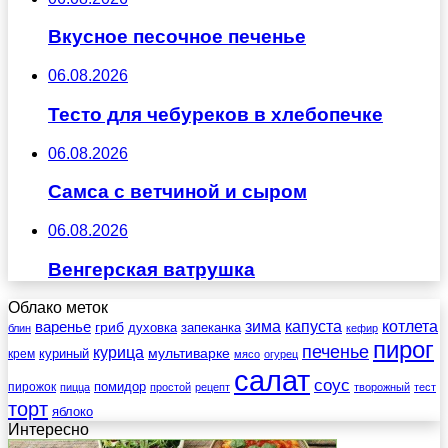
Вкусное песочное печенье
06.08.2026
Тесто для чебуреков в хлебопечке
06.08.2026
Самса с ветчиной и сыром
06.08.2026
Венгерская ватрушка
Облако меток
зима
котлета
варенье
капуста
гриб
духовка
запеканка
блин
кефир
пирог
печенье
курица
мультиварке
куриный
крем
мясо
огурец
салат
соус
помидор
пирожок
пицца
простой
рецепт
творожный
тест
торт
яблоко
Интересно