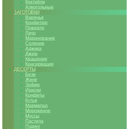
Коктейли
Алкогольные
ЗАГОТОВКИ
Варенье
Конфитюр
Повидло
Лечо
Маринование
Соление
Аджика
Джем
Квашение
Консервация
ДЕСЕРТЫ
Безе
Желе
Зефир
Ириски
Конфеты
Кутья
Мармелад
Мороженое
Муссы
Пастила
Пудинг