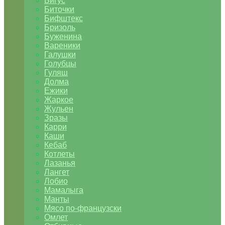
Бигус
Биточки
Бифштекс
Бризоль
Буженина
Вареники
Галушки
Голубцы
Гуляш
Долма
Ежики
Жаркое
Жульен
Зразы
Карри
Каши
Кебаб
Котлеты
Лазанья
Лангет
Лобио
Мамалыга
Манты
Мясо по-французски
Омлет