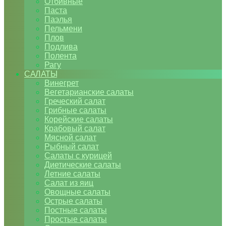
Отбивные
Паста
Паэлья
Пельмени
Плов
Подлива
Полента
Рагу
САЛАТЫ
Винегрет
Вегетарианские салаты
Греческий салат
Грибные салаты
Корейские салаты
Крабовый салат
Мясной салат
Рыбный салат
Салаты с курицей
Диетические салаты
Летние салаты
Салат из яиц
Овощные салаты
Острые салаты
Постные салаты
Простые салаты