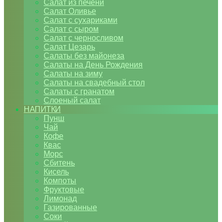
Салат из печени
Салат Оливье
Салат с сухариками
Салат с сыром
Салат с черносливом
Салат Цезарь
Салаты без майонеза
Салаты на День Рождения
Салаты на зиму
Салаты на свадебный стол
Салаты с гранатом
Слоеный салат
НАПИТКИ
Пунш
Чай
Кофе
Квас
Морс
Сбитень
Кисель
Компоты
Фруктовые
Лимонад
Газированные
Соки