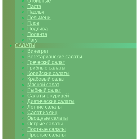
Отбивные
Паста
Паэлья
Пельмени
Плов
Подлива
Полента
Рагу
САЛАТЫ
Винегрет
Вегетарианские салаты
Греческий салат
Грибные салаты
Корейские салаты
Крабовый салат
Мясной салат
Рыбный салат
Салаты с курицей
Диетические салаты
Летние салаты
Салат из яиц
Овощные салаты
Острые салаты
Постные салаты
Простые салаты