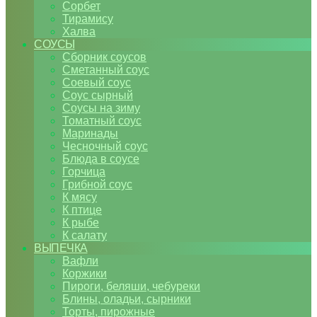
Сорбет
Тирамису
Халва
СОУСЫ
Сборник соусов
Сметанный соус
Соевый соус
Соус сырный
Соусы на зиму
Томатный соус
Маринады
Чесночный соус
Блюда в соусе
Горчица
Грибной соус
К мясу
К птице
К рыбе
К салату
ВЫПЕЧКА
Вафли
Коржики
Пироги, беляши, чебуреки
Блины, оладьи, сырники
Торты, пирожные