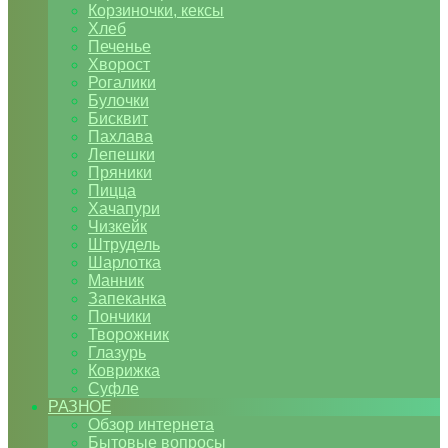
Корзиночки, кексы
Хлеб
Печенье
Хворост
Рогалики
Булочки
Бисквит
Пахлава
Лепешки
Пряники
Пицца
Хачапури
Чизкейк
Штрудель
Шарлотка
Манник
Запеканка
Пончики
Творожник
Глазурь
Коврижка
Суфле
РАЗНОЕ
Обзор интернета
Бытовые вопросы