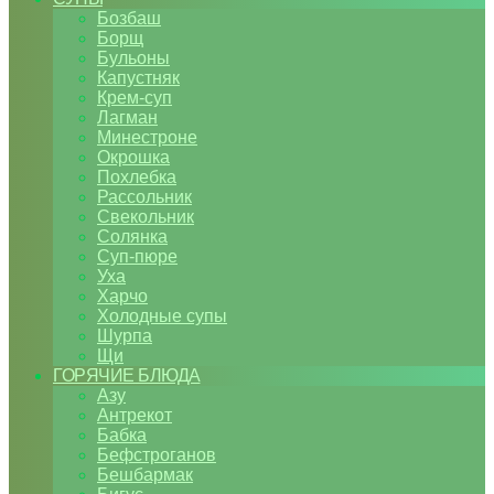
Бозбаш
Борщ
Бульоны
Капустняк
Крем-суп
Лагман
Минестроне
Окрошка
Похлебка
Рассольник
Свекольник
Солянка
Суп-пюре
Уха
Харчо
Холодные супы
Шурпа
Щи
ГОРЯЧИЕ БЛЮДА
Азу
Антрекот
Бабка
Бефстроганов
Бешбармак