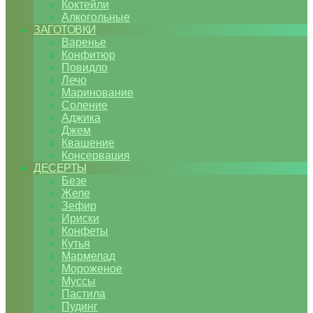
Коктейли
Алкогольные
ЗАГОТОВКИ
Варенье
Конфитюр
Повидло
Лечо
Маринование
Соление
Аджика
Джем
Квашение
Консервация
ДЕСЕРТЫ
Безе
Желе
Зефир
Ириски
Конфеты
Кутья
Мармелад
Мороженое
Муссы
Пастила
Пудинг