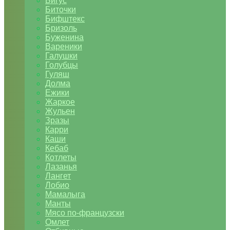
Бигус
Биточки
Бифштекс
Бризоль
Буженина
Вареники
Галушки
Голубцы
Гуляш
Долма
Ежики
Жаркое
Жульен
Зразы
Карри
Каши
Кебаб
Котлеты
Лазанья
Лангет
Лобио
Мамалыга
Манты
Мясо по-французски
Омлет