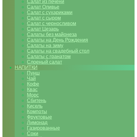
Салат из печени
Салат Оливье
Салат с сухариками
Салат с сыром
Салат с черносливом
Салат Цезарь
Салаты без майонеза
Салаты на День Рождения
Салаты на зиму
Салаты на свадебный стол
Салаты с гранатом
Слоеный салат
НАПИТКИ
Пунш
Чай
Кофе
Квас
Морс
Сбитень
Кисель
Компоты
Фруктовые
Лимонад
Газированные
Соки