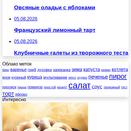
Овсяные оладьи с яблоками
05.08.2026
Французский лимонный тарт
05.08.2026
Клубничные галеты из творожного теста
Облако меток
зима
котлета
варенье
капуста
гриб
духовка
запеканка
блин
кефир
пирог
печенье
курица
мультиварке
куриный
крем
мясо
огурец
салат
соус
помидор
пирожок
пицца
простой
рецепт
творожный
тест
торт
яблоко
Интересно