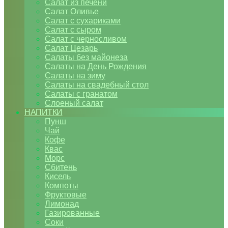
Салат из печени
Салат Оливье
Салат с сухариками
Салат с сыром
Салат с черносливом
Салат Цезарь
Салаты без майонеза
Салаты на День Рождения
Салаты на зиму
Салаты на свадебный стол
Салаты с гранатом
Слоеный салат
НАПИТКИ
Пунш
Чай
Кофе
Квас
Морс
Сбитень
Кисель
Компоты
Фруктовые
Лимонад
Газированные
Соки