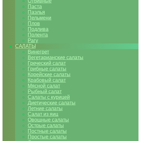
Отбивные
Паста
Паэлья
Пельмени
Плов
Подлива
Полента
Рагу
САЛАТЫ
Винегрет
Вегетарианские салаты
Греческий салат
Грибные салаты
Корейские салаты
Крабовый салат
Мясной салат
Рыбный салат
Салаты с курицей
Диетические салаты
Летние салаты
Салат из яиц
Овощные салаты
Острые салаты
Постные салаты
Простые салаты