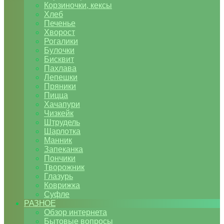
Корзиночки, кексы
Хлеб
Печенье
Хворост
Рогалики
Булочки
Бисквит
Пахлава
Лепешки
Пряники
Пицца
Хачапури
Чизкейк
Штрудель
Шарлотка
Манник
Запеканка
Пончики
Творожник
Глазурь
Коврижка
Суфле
РАЗНОЕ
Обзор интернета
Бытовые вопросы