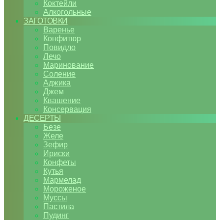
Коктейли
Алкогольные
ЗАГОТОВКИ
Варенье
Конфитюр
Повидло
Лечо
Маринование
Соление
Аджика
Джем
Квашение
Консервация
ДЕСЕРТЫ
Безе
Желе
Зефир
Ириски
Конфеты
Кутья
Мармелад
Мороженое
Муссы
Пастила
Пудинг