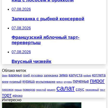
07.08.2026
Запеканка с рыбной консервой
07.08.2026
Французский яблочный тарт-
перевертыш
07.08.2026
Вкусный чизкейк
Облако меток
зима
котлета
варенье
капуста
гриб
духовка
запеканка
блин
кефир
пирог
печенье
курица
мультиварке
куриный
крем
мясо
огурец
салат
соус
помидор
пирожок
пицца
простой
рецепт
творожный
тест
торт
яблоко
Интересно