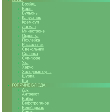
Бозбаш
Борщ
Бульоны
Капустняк
Крем-суп
Лагман
Минестроне
Окрошка
Похлебка
Рассольник
Свекольник
Солянка
Суп-пюре
Уха
Харчо
Холодные супы
Шурпа
Щи
ГОРЯЧИЕ БЛЮДА
Азу
Антрекот
Бабка
Бефстроганов
Бешбармак