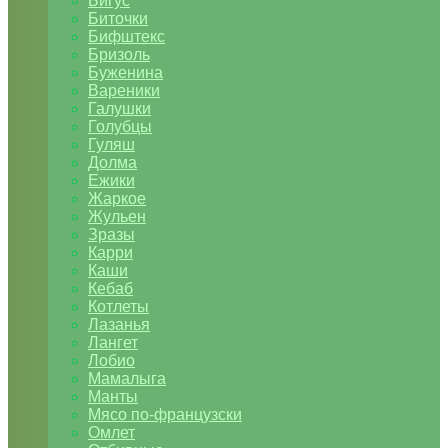
Бигус
Биточки
Бифштекс
Бризоль
Буженина
Вареники
Галушки
Голубцы
Гуляш
Долма
Ежики
Жаркое
Жульен
Зразы
Карри
Каши
Кебаб
Котлеты
Лазанья
Лангет
Лобио
Мамалыга
Манты
Мясо по-французски
Омлет