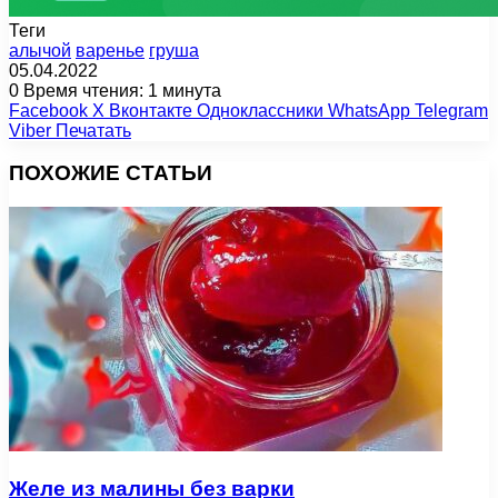
Теги
алычой
варенье
груша
05.04.2022
0
Время чтения: 1 минута
Facebook
X
Вконтакте
Одноклассники
WhatsApp
Telegram
Viber
Печатать
ПОХОЖИЕ СТАТЬИ
Желе из малины без варки