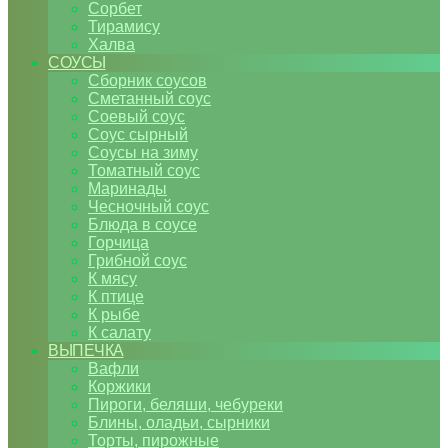
Сорбет
Тирамису
Халва
СОУСЫ
Сборник соусов
Сметанный соус
Соевый соус
Соус сырный
Соусы на зиму
Томатный соус
Маринады
Чесночный соус
Блюда в соусе
Горчица
Грибной соус
К мясу
К птице
К рыбе
К салату
ВЫПЕЧКА
Вафли
Коржики
Пироги, беляши, чебуреки
Блины, оладьи, сырники
Торты, пирожные