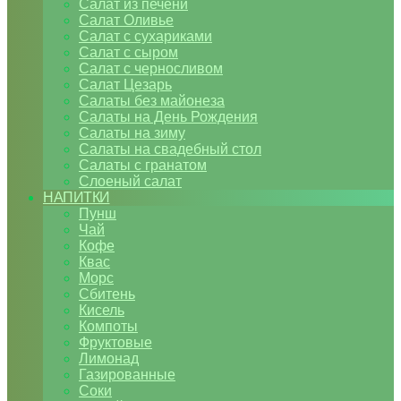
Салат из печени
Салат Оливье
Салат с сухариками
Салат с сыром
Салат с черносливом
Салат Цезарь
Салаты без майонеза
Салаты на День Рождения
Салаты на зиму
Салаты на свадебный стол
Салаты с гранатом
Слоеный салат
НАПИТКИ
Пунш
Чай
Кофе
Квас
Морс
Сбитень
Кисель
Компоты
Фруктовые
Лимонад
Газированные
Соки