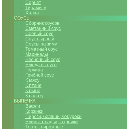
Сорбет
Тирамису
Халва
СОУСЫ
Сборник соусов
Сметанный соус
Соевый соус
Соус сырный
Соусы на зиму
Томатный соус
Маринады
Чесночный соус
Блюда в соусе
Горчица
Грибной соус
К мясу
К птице
К рыбе
К салату
ВЫПЕЧКА
Вафли
Коржики
Пироги, беляши, чебуреки
Блины, оладьи, сырники
Торты, пирожные