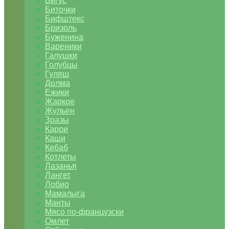
Бигус
Биточки
Бифштекс
Бризоль
Буженина
Вареники
Галушки
Голубцы
Гуляш
Долма
Ежики
Жаркое
Жульен
Зразы
Карри
Каши
Кебаб
Котлеты
Лазанья
Лангет
Лобио
Мамалыга
Манты
Мясо по-французски
Омлет