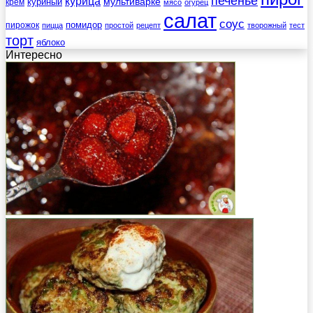
печенье
курица
мультиварке
куриный
крем
мясо
огурец
салат
соус
помидор
пирожок
пицца
простой
рецепт
творожный
тест
торт
яблоко
Интересно