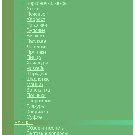
Корзиночки, кексы
Хлеб
Печенье
Хворост
Рогалики
Булочки
Бисквит
Пахлава
Лепешки
Пряники
Пицца
Хачапури
Чизкейк
Штрудель
Шарлотка
Манник
Запеканка
Пончики
Творожник
Глазурь
Коврижка
Суфле
РАЗНОЕ
Обзор интернета
Бытовые вопросы