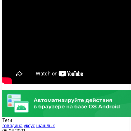
Теги
говядина
уксус
шашлык
06.04.2021