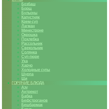
Бозбаш
Борщ
Бульоны
Капустняк
Крем-суп
Лагман
Минестроне
Окрошка
Похлебка
Рассольник
Свекольник
Солянка
Суп-пюре
Уха
Харчо
Холодные супы
Шурпа
Щи
ГОРЯЧИЕ БЛЮДА
Азу
Антрекот
Бабка
Бефстроганов
Бешбармак