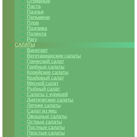
Отбивные
Паста
Паэлья
Пельмени
Плов
Подлива
Полента
Рагу
САЛАТЫ
Винегрет
Вегетарианские салаты
Греческий салат
Грибные салаты
Корейские салаты
Крабовый салат
Мясной салат
Рыбный салат
Салаты с курицей
Диетические салаты
Летние салаты
Салат из яиц
Овощные салаты
Острые салаты
Постные салаты
Простые салаты