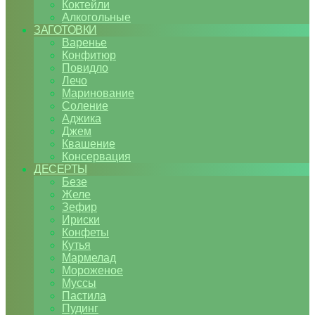
Коктейли
Алкогольные
ЗАГОТОВКИ
Варенье
Конфитюр
Повидло
Лечо
Маринование
Соление
Аджика
Джем
Квашение
Консервация
ДЕСЕРТЫ
Безе
Желе
Зефир
Ириски
Конфеты
Кутья
Мармелад
Мороженое
Муссы
Пастила
Пудинг