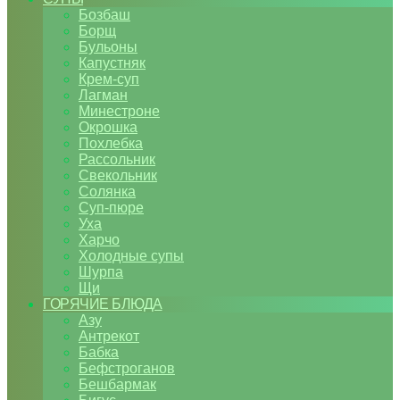
Бозбаш
Борщ
Бульоны
Капустняк
Крем-суп
Лагман
Минестроне
Окрошка
Похлебка
Рассольник
Свекольник
Солянка
Суп-пюре
Уха
Харчо
Холодные супы
Шурпа
Щи
ГОРЯЧИЕ БЛЮДА
Азу
Антрекот
Бабка
Бефстроганов
Бешбармак