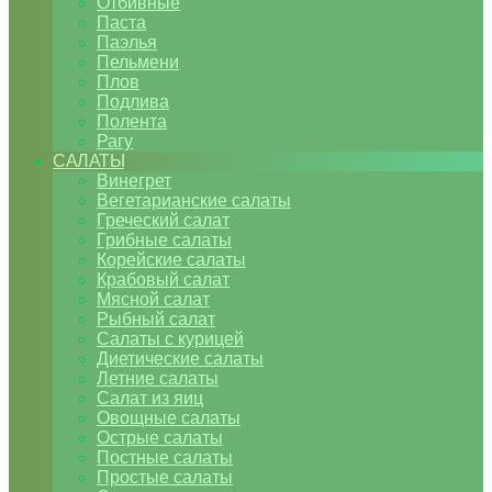
Отбивные
Паста
Паэлья
Пельмени
Плов
Подлива
Полента
Рагу
САЛАТЫ
Винегрет
Вегетарианские салаты
Греческий салат
Грибные салаты
Корейские салаты
Крабовый салат
Мясной салат
Рыбный салат
Салаты с курицей
Диетические салаты
Летние салаты
Салат из яиц
Овощные салаты
Острые салаты
Постные салаты
Простые салаты