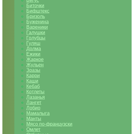
Бигус
Биточки
Бифштекс
Бризоль
Буженина
Вареники
Галушки
Голубцы
Гуляш
Долма
Ежики
Жаркое
Жульен
Зразы
Карри
Каши
Кебаб
Котлеты
Лазанья
Лангет
Лобио
Мамалыга
Манты
Мясо по-французски
Омлет