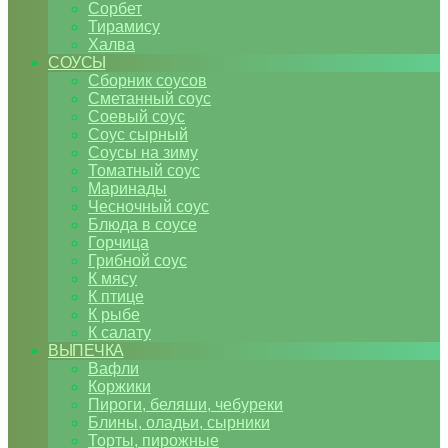
Сорбет
Тирамису
Халва
СОУСЫ
Сборник соусов
Сметанный соус
Соевый соус
Соус сырный
Соусы на зиму
Томатный соус
Маринады
Чесночный соус
Блюда в соусе
Горчица
Грибной соус
К мясу
К птице
К рыбе
К салату
ВЫПЕЧКА
Вафли
Коржики
Пироги, беляши, чебуреки
Блины, оладьи, сырники
Торты, пирожные