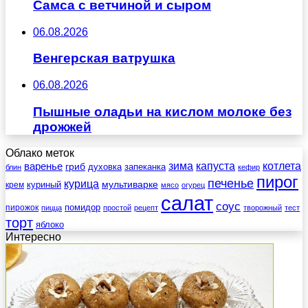
Самса с ветчиной и сыром
06.08.2026
Венгерская ватрушка
06.08.2026
Пышные оладьи на кислом молоке без
дрожжей
Облако меток
зима
котлета
варенье
капуста
гриб
духовка
запеканка
блин
кефир
пирог
печенье
курица
мультиварке
куриный
крем
мясо
огурец
салат
соус
помидор
пирожок
пицца
простой
рецепт
творожный
тест
торт
яблоко
Интересно