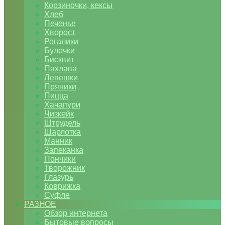
Корзиночки, кексы
Хлеб
Печенье
Хворост
Рогалики
Булочки
Бисквит
Пахлава
Лепешки
Пряники
Пицца
Хачапури
Чизкейк
Штрудель
Шарлотка
Манник
Запеканка
Пончики
Творожник
Глазурь
Коврижка
Суфле
РАЗНОЕ
Обзор интернета
Бытовые вопросы