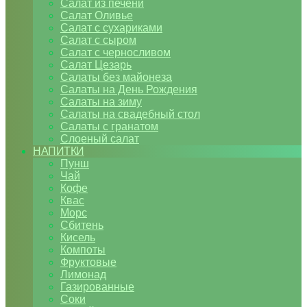
Салат из печени
Салат Оливье
Салат с сухариками
Салат с сыром
Салат с черносливом
Салат Цезарь
Салаты без майонеза
Салаты на День Рождения
Салаты на зиму
Салаты на свадебный стол
Салаты с гранатом
Слоеный салат
НАПИТКИ
Пунш
Чай
Кофе
Квас
Морс
Сбитень
Кисель
Компоты
Фруктовые
Лимонад
Газированные
Соки