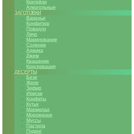
Коктейли
Алкогольные
ЗАГОТОВКИ
Варенье
Конфитюр
Повидло
Лечо
Маринование
Соление
Аджика
Джем
Квашение
Консервация
ДЕСЕРТЫ
Безе
Желе
Зефир
Ириски
Конфеты
Кутья
Мармелад
Мороженое
Муссы
Пастила
Пудинг