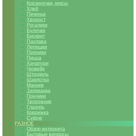
Корзиночки, кексы
Хлеб
Печенье
Хворост
Рогалики
Булочки
Бисквит
Пахлава
Лепешки
Пряники
Пицца
Хачапури
Чизкейк
Штрудель
Шарлотка
Манник
Запеканка
Пончики
Творожник
Глазурь
Коврижка
Суфле
РАЗНОЕ
Обзор интернета
Бытовые вопросы