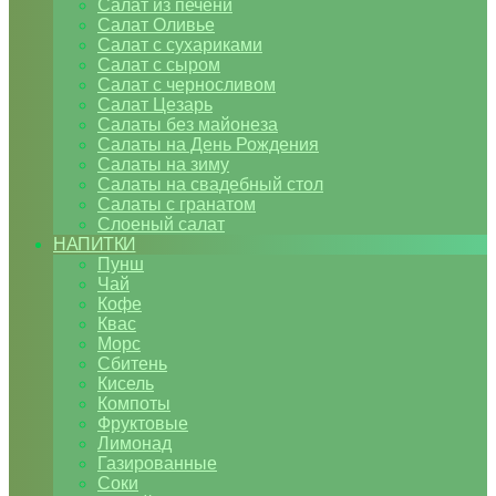
Салат из печени
Салат Оливье
Салат с сухариками
Салат с сыром
Салат с черносливом
Салат Цезарь
Салаты без майонеза
Салаты на День Рождения
Салаты на зиму
Салаты на свадебный стол
Салаты с гранатом
Слоеный салат
НАПИТКИ
Пунш
Чай
Кофе
Квас
Морс
Сбитень
Кисель
Компоты
Фруктовые
Лимонад
Газированные
Соки