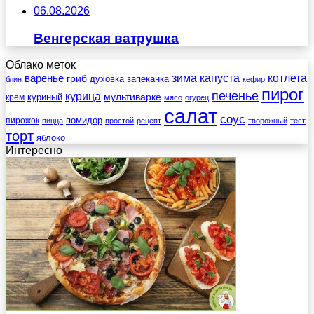
06.08.2026
Венгерская ватрушка
Облако меток
зима
котлета
варенье
капуста
гриб
духовка
запеканка
блин
кефир
пирог
печенье
курица
мультиварке
куриный
крем
мясо
огурец
салат
соус
помидор
пирожок
пицца
простой
рецепт
творожный
тест
торт
яблоко
Интересно