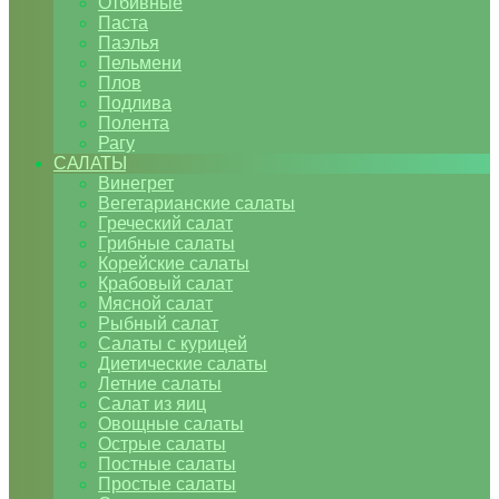
Отбивные
Паста
Паэлья
Пельмени
Плов
Подлива
Полента
Рагу
САЛАТЫ
Винегрет
Вегетарианские салаты
Греческий салат
Грибные салаты
Корейские салаты
Крабовый салат
Мясной салат
Рыбный салат
Салаты с курицей
Диетические салаты
Летние салаты
Салат из яиц
Овощные салаты
Острые салаты
Постные салаты
Простые салаты