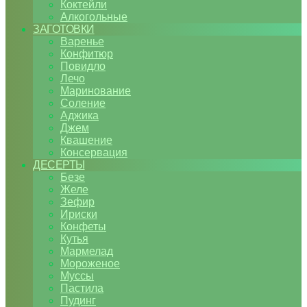
Коктейли
Алкогольные
ЗАГОТОВКИ
Варенье
Конфитюр
Повидло
Лечо
Маринование
Соление
Аджика
Джем
Квашение
Консервация
ДЕСЕРТЫ
Безе
Желе
Зефир
Ириски
Конфеты
Кутья
Мармелад
Мороженое
Муссы
Пастила
Пудинг