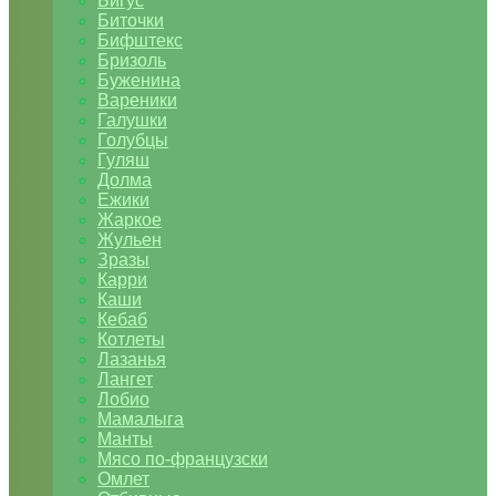
Бигус
Биточки
Бифштекс
Бризоль
Буженина
Вареники
Галушки
Голубцы
Гуляш
Долма
Ежики
Жаркое
Жульен
Зразы
Карри
Каши
Кебаб
Котлеты
Лазанья
Лангет
Лобио
Мамалыга
Манты
Мясо по-французски
Омлет