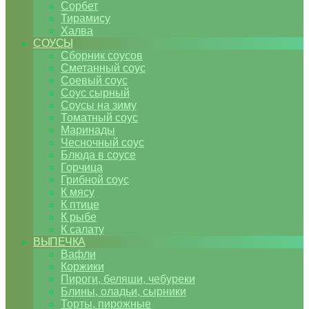
Сорбет
Тирамису
Халва
СОУСЫ
Сборник соусов
Сметанный соус
Соевый соус
Соус сырный
Соусы на зиму
Томатный соус
Маринады
Чесночный соус
Блюда в соусе
Горчица
Грибной соус
К мясу
К птице
К рыбе
К салату
ВЫПЕЧКА
Вафли
Коржики
Пироги, беляши, чебуреки
Блины, оладьи, сырники
Торты, пирожные