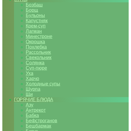
Бозбаш
Борщ
Бульоны
Капустняк
Крем-суп
Лагман
Минестроне
Окрошка
Похлебка
Рассольник
Свекольник
Солянка
Суп-пюре
Уха
Харчо
Холодные супы
Шурпа
Щи
ГОРЯЧИЕ БЛЮДА
Азу
Антрекот
Бабка
Бефстроганов
Бешбармак