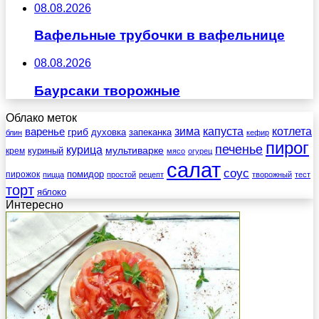
08.08.2026
Вафельные трубочки в вафельнице
08.08.2026
Баурсаки творожные
Облако меток
зима
котлета
варенье
капуста
гриб
духовка
запеканка
блин
кефир
пирог
печенье
курица
мультиварке
куриный
крем
мясо
огурец
салат
соус
помидор
пирожок
пицца
простой
рецепт
творожный
тест
торт
яблоко
Интересно