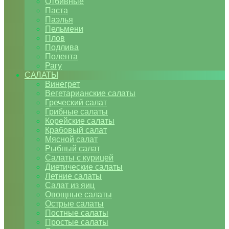
Отбивные
Паста
Паэлья
Пельмени
Плов
Подлива
Полента
Рагу
САЛАТЫ
Винегрет
Вегетарианские салаты
Греческий салат
Грибные салаты
Корейские салаты
Крабовый салат
Мясной салат
Рыбный салат
Салаты с курицей
Диетические салаты
Летние салаты
Салат из яиц
Овощные салаты
Острые салаты
Постные салаты
Простые салаты