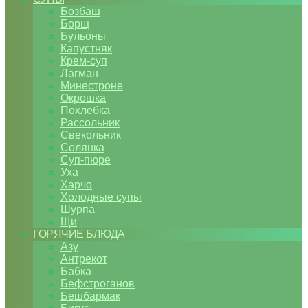
Бозбаш
Борщ
Бульоны
Капустняк
Крем-суп
Лагман
Минестроне
Окрошка
Похлебка
Рассольник
Свекольник
Солянка
Суп-пюре
Уха
Харчо
Холодные супы
Шурпа
Щи
ГОРЯЧИЕ БЛЮДА
Азу
Антрекот
Бабка
Бефстроганов
Бешбармак