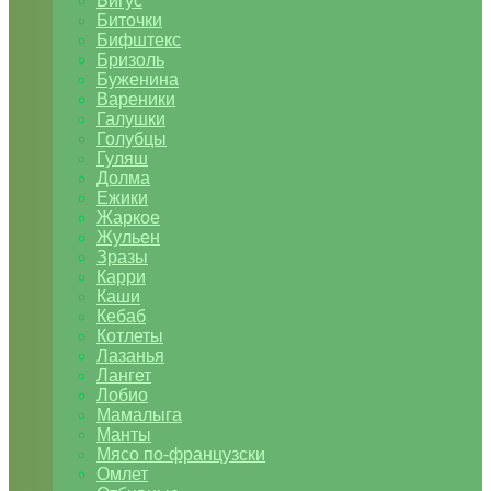
Бигус
Биточки
Бифштекс
Бризоль
Буженина
Вареники
Галушки
Голубцы
Гуляш
Долма
Ежики
Жаркое
Жульен
Зразы
Карри
Каши
Кебаб
Котлеты
Лазанья
Лангет
Лобио
Мамалыга
Манты
Мясо по-французски
Омлет