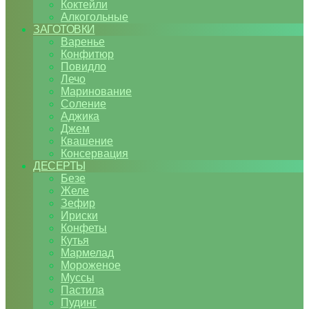
Коктейли
Алкогольные
ЗАГОТОВКИ
Варенье
Конфитюр
Повидло
Лечо
Маринование
Соление
Аджика
Джем
Квашение
Консервация
ДЕСЕРТЫ
Безе
Желе
Зефир
Ириски
Конфеты
Кутья
Мармелад
Мороженое
Муссы
Пастила
Пудинг