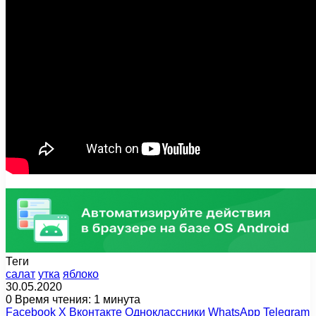
Теги
салат
утка
яблоко
30.05.2020
0
Время чтения: 1 минута
Facebook
X
Вконтакте
Одноклассники
WhatsApp
Telegram