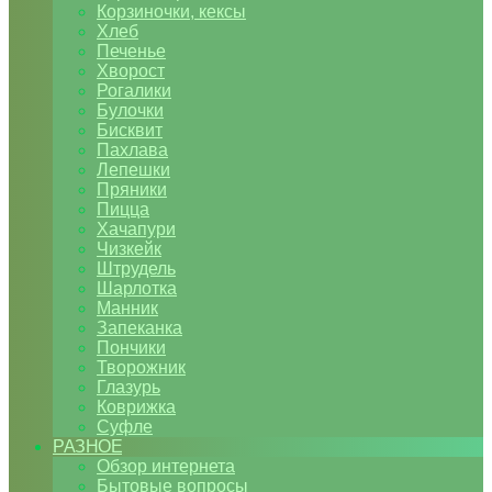
Корзиночки, кексы
Хлеб
Печенье
Хворост
Рогалики
Булочки
Бисквит
Пахлава
Лепешки
Пряники
Пицца
Хачапури
Чизкейк
Штрудель
Шарлотка
Манник
Запеканка
Пончики
Творожник
Глазурь
Коврижка
Суфле
РАЗНОЕ
Обзор интернета
Бытовые вопросы