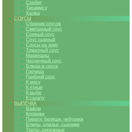
Сорбет
Тирамису
Халва
СОУСЫ
Сборник соусов
Сметанный соус
Соевый соус
Соус сырный
Соусы на зиму
Томатный соус
Маринады
Чесночный соус
Блюда в соусе
Горчица
Грибной соус
К мясу
К птице
К рыбе
К салату
ВЫПЕЧКА
Вафли
Коржики
Пироги, беляши, чебуреки
Блины, оладьи, сырники
Торты, пирожные