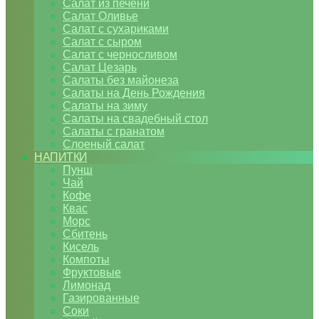
Салат из печени
Салат Оливье
Салат с сухариками
Салат с сыром
Салат с черносливом
Салат Цезарь
Салаты без майонеза
Салаты на День Рождения
Салаты на зиму
Салаты на свадебный стол
Салаты с гранатом
Слоеный салат
НАПИТКИ
Пунш
Чай
Кофе
Квас
Морс
Сбитень
Кисель
Компоты
Фруктовые
Лимонад
Газированные
Соки