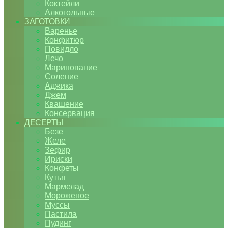
Коктейли
Алкогольные
ЗАГОТОВКИ
Варенье
Конфитюр
Повидло
Лечо
Маринование
Соление
Аджика
Джем
Квашение
Консервация
ДЕСЕРТЫ
Безе
Желе
Зефир
Ириски
Конфеты
Кутья
Мармелад
Мороженое
Муссы
Пастила
Пудинг