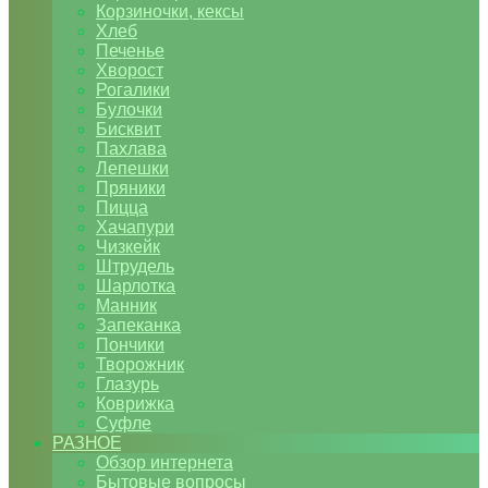
Корзиночки, кексы
Хлеб
Печенье
Хворост
Рогалики
Булочки
Бисквит
Пахлава
Лепешки
Пряники
Пицца
Хачапури
Чизкейк
Штрудель
Шарлотка
Манник
Запеканка
Пончики
Творожник
Глазурь
Коврижка
Суфле
РАЗНОЕ
Обзор интернета
Бытовые вопросы