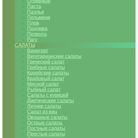
Отбивные
Паста
Паэлья
Пельмени
Плов
Подлива
Полента
Рагу
САЛАТЫ
Винегрет
Вегетарианские салаты
Греческий салат
Грибные салаты
Корейские салаты
Крабовый салат
Мясной салат
Рыбный салат
Салаты с курицей
Диетические салаты
Летние салаты
Салат из яиц
Овощные салаты
Острые салаты
Постные салаты
Простые салаты