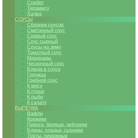
Сорбет
Тирамису
Халва
СОУСЫ
Сборник соусов
Сметанный соус
Соевый соус
Соус сырный
Соусы на зиму
Томатный соус
Маринады
Чесночный соус
Блюда в соусе
Горчица
Грибной соус
К мясу
К птице
К рыбе
К салату
ВЫПЕЧКА
Вафли
Коржики
Пироги, беляши, чебуреки
Блины, оладьи, сырники
Торты, пирожные