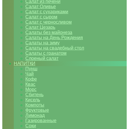
Салат из печени
Салат Оливье
Салат с сухариками
Салат с сыром
Салат с черносливом
Салат Цезарь
Салаты без майонеза
Салаты на День Рождения
Салаты на зиму
Салаты на свадебный стол
Салаты с гранатом
Слоеный салат
НАПИТКИ
Пунш
Чай
Кофе
Квас
Морс
Сбитень
Кисель
Компоты
Фруктовые
Лимонад
Газированные
Соки