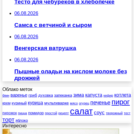
Тесто для чебуреков в хлебопечке
06.08.2026
Самса с ветчиной и сыром
06.08.2026
Венгерская ватрушка
06.08.2026
Пышные оладьи на кислом молоке без
дрожжей
Облако меток
зима
котлета
варенье
капуста
гриб
духовка
запеканка
блин
кефир
пирог
печенье
курица
мультиварке
куриный
крем
мясо
огурец
салат
соус
помидор
пирожок
пицца
простой
рецепт
творожный
тест
торт
яблоко
Интересно