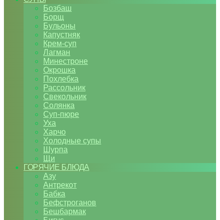
Бозбаш
Борщ
Бульоны
Капустняк
Крем-суп
Лагман
Минестроне
Окрошка
Похлебка
Рассольник
Свекольник
Солянка
Суп-пюре
Уха
Харчо
Холодные супы
Шурпа
Щи
ГОРЯЧИЕ БЛЮДА
Азу
Антрекот
Бабка
Бефстроганов
Бешбармак