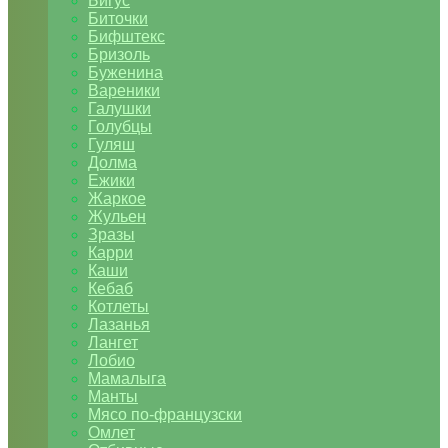
Бигус
Биточки
Бифштекс
Бризоль
Буженина
Вареники
Галушки
Голубцы
Гуляш
Долма
Ежики
Жаркое
Жульен
Зразы
Карри
Каши
Кебаб
Котлеты
Лазанья
Лангет
Лобио
Мамалыга
Манты
Мясо по-французски
Омлет