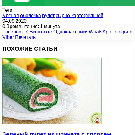
Теги
мясная
оболочка
рулет
сырно-картофельной
04.09.2020
0
Время чтения: 1 минута
Facebook
X
Вконтакте
Одноклассники
WhatsApp
Telegram
Viber
Печатать
ПОХОЖИЕ СТАТЬИ
Зеленый рулет из шпината с лососем