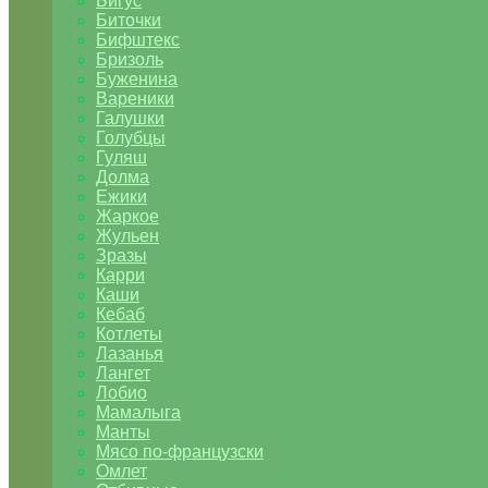
Бигус
Биточки
Бифштекс
Бризоль
Буженина
Вареники
Галушки
Голубцы
Гуляш
Долма
Ежики
Жаркое
Жульен
Зразы
Карри
Каши
Кебаб
Котлеты
Лазанья
Лангет
Лобио
Мамалыга
Манты
Мясо по-французски
Омлет