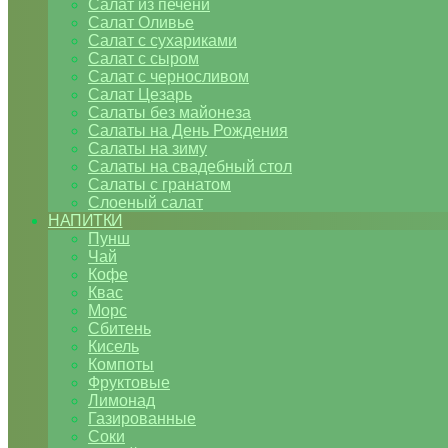
Салат из печени
Салат Оливье
Салат с сухариками
Салат с сыром
Салат с черносливом
Салат Цезарь
Салаты без майонеза
Салаты на День Рождения
Салаты на зиму
Салаты на свадебный стол
Салаты с гранатом
Слоеный салат
НАПИТКИ
Пунш
Чай
Кофе
Квас
Морс
Сбитень
Кисель
Компоты
Фруктовые
Лимонад
Газированные
Соки