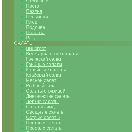
Отбивные
Паста
Паэлья
Пельмени
Плов
Подлива
Полента
Рагу
САЛАТЫ
Винегрет
Вегетарианские салаты
Греческий салат
Грибные салаты
Корейские салаты
Крабовый салат
Мясной салат
Рыбный салат
Салаты с курицей
Диетические салаты
Летние салаты
Салат из яиц
Овощные салаты
Острые салаты
Постные салаты
Простые салаты