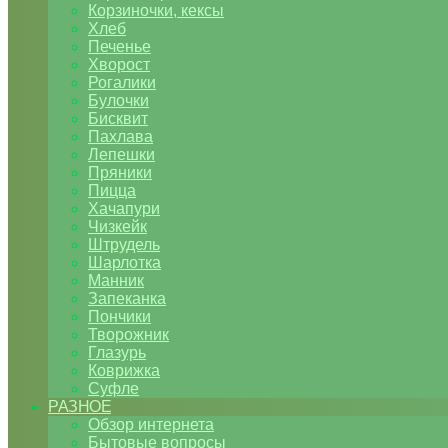
Корзиночки, кексы
Хлеб
Печенье
Хворост
Рогалики
Булочки
Бисквит
Пахлава
Лепешки
Пряники
Пицца
Хачапури
Чизкейк
Штрудель
Шарлотка
Манник
Запеканка
Пончики
Творожник
Глазурь
Коврижка
Суфле
РАЗНОЕ
Обзор интернета
Бытовые вопросы