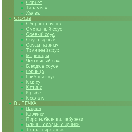
Сорбет
Тирамису
Халва
СОУСЫ
Сборник соусов
Сметанный соус
Соевый соус
Соус сырный
Соусы на зиму
Томатный соус
Маринады
Чесночный соус
Блюда в соусе
Горчица
Грибной соус
К мясу
К птице
К рыбе
К салату
ВЫПЕЧКА
Вафли
Коржики
Пироги, беляши, чебуреки
Блины, оладьи, сырники
Торты, пирожные