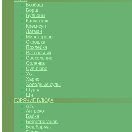
Бозбаш
Борщ
Бульоны
Капустняк
Крем-суп
Лагман
Минестроне
Окрошка
Похлебка
Рассольник
Свекольник
Солянка
Суп-пюре
Уха
Харчо
Холодные супы
Шурпа
Щи
ГОРЯЧИЕ БЛЮДА
Азу
Антрекот
Бабка
Бефстроганов
Бешбармак