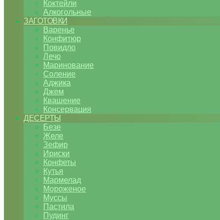
Коктейли
Алкогольные
ЗАГОТОВКИ
Варенье
Конфитюр
Повидло
Лечо
Маринование
Соление
Аджика
Джем
Квашение
Консервация
ДЕСЕРТЫ
Безе
Желе
Зефир
Ириски
Конфеты
Кутья
Мармелад
Мороженое
Муссы
Пастила
Пудинг