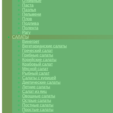
Отбивные
Паста
Паэлья
Пельмени
Плов
Подлива
Полента
Рагу
САЛАТЫ
Винегрет
Вегетарианские салаты
Греческий салат
Грибные салаты
Корейские салаты
Крабовый салат
Мясной салат
Рыбный салат
Салаты с курицей
Диетические салаты
Летние салаты
Салат из яиц
Овощные салаты
Острые салаты
Постные салаты
Простые салаты