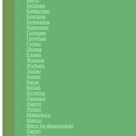
Бигус
Биточки
Бифштекс
Бризоль
Буженина
Вареники
Галушки
Голубцы
Гуляш
Долма
Ежики
Жаркое
Жульен
Зразы
Карри
Каши
Кебаб
Котлеты
Лазанья
Лангет
Лобио
Мамалыга
Манты
Мясо по-французски
Омлет