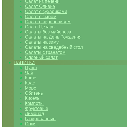
Салат из печени
Салат Оливье
Салат с сухариками
Салат с сыром
Салат с черносливом
Салат Цезарь
Салаты без майонеза
Салаты на День Рождения
Салаты на зиму
Салаты на свадебный стол
Салаты с гранатом
Слоеный салат
НАПИТКИ
Пунш
Чай
Кофе
Квас
Морс
Сбитень
Кисель
Компоты
Фруктовые
Лимонад
Газированные
Соки