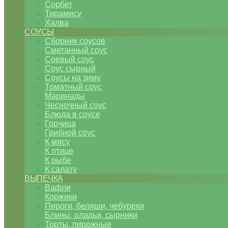
Сорбет
Тирамису
Халва
СОУСЫ
Сборник соусов
Сметанный соус
Соевый соус
Соус сырный
Соусы на зиму
Томатный соус
Маринады
Чесночный соус
Блюда в соусе
Горчица
Грибной соус
К мясу
К птице
К рыбе
К салату
ВЫПЕЧКА
Вафли
Коржики
Пироги, беляши, чебуреки
Блины, оладьи, сырники
Торты, пирожные