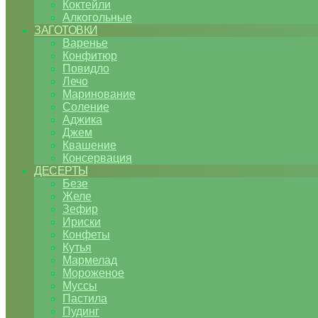
Коктейли
Алкогольные
ЗАГОТОВКИ
Варенье
Конфитюр
Повидло
Лечо
Маринование
Соление
Аджика
Джем
Квашение
Консервация
ДЕСЕРТЫ
Безе
Желе
Зефир
Ириски
Конфеты
Кутья
Мармелад
Мороженое
Муссы
Пастила
Пудинг