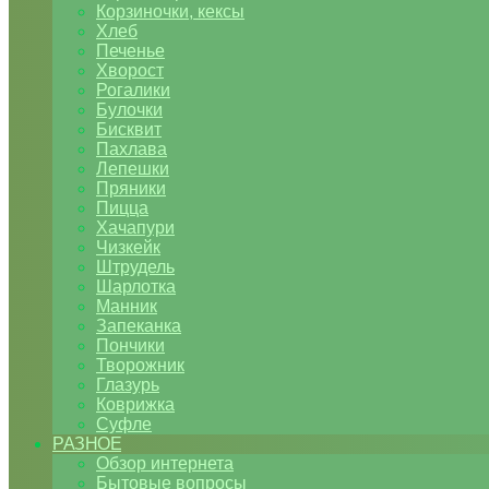
Корзиночки, кексы
Хлеб
Печенье
Хворост
Рогалики
Булочки
Бисквит
Пахлава
Лепешки
Пряники
Пицца
Хачапури
Чизкейк
Штрудель
Шарлотка
Манник
Запеканка
Пончики
Творожник
Глазурь
Коврижка
Суфле
РАЗНОЕ
Обзор интернета
Бытовые вопросы