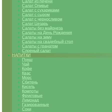
Салат из печени
Салат Оливье
Салат с сухариками
Салат с сыром
Салат с черносливом
Салат Цезарь
Салаты без майонеза
Салаты на День Рождения
Салаты на зиму
Салаты на свадебный стол
Салаты с гранатом
Слоеный салат
НАПИТКИ
Пунш
Чай
Кофе
Квас
Морс
Сбитень
Кисель
Компоты
Фруктовые
Лимонад
Газированные
Соки