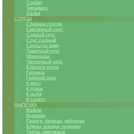
Сорбет
Тирамису
Халва
СОУСЫ
Сборник соусов
Сметанный соус
Соевый соус
Соус сырный
Соусы на зиму
Томатный соус
Маринады
Чесночный соус
Блюда в соусе
Горчица
Грибной соус
К мясу
К птице
К рыбе
К салату
ВЫПЕЧКА
Вафли
Коржики
Пироги, беляши, чебуреки
Блины, оладьи, сырники
Торты, пирожные