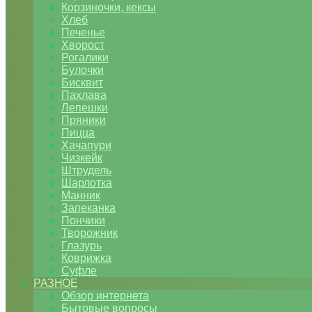
Корзиночки, кексы
Хлеб
Печенье
Хворост
Рогалики
Булочки
Бисквит
Пахлава
Лепешки
Пряники
Пицца
Хачапури
Чизкейк
Штрудель
Шарлотка
Манник
Запеканка
Пончики
Творожник
Глазурь
Коврижка
Суфле
РАЗНОЕ
Обзор интернета
Бытовые вопросы