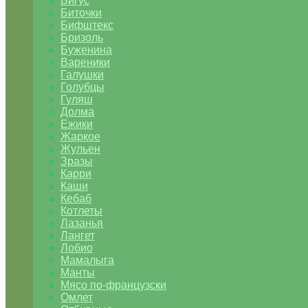
Бигус
Биточки
Бифштекс
Бризоль
Буженина
Вареники
Галушки
Голубцы
Гуляш
Долма
Ежики
Жаркое
Жульен
Зразы
Карри
Каши
Кебаб
Котлеты
Лазанья
Лангет
Лобио
Мамалыга
Манты
Мясо по-французски
Омлет