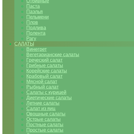
Отбивные
Паста
Паэлья
Пельмени
Плов
Подлива
Полента
Рагу
САЛАТЫ
Винегрет
Вегетарианские салаты
Греческий салат
Грибные салаты
Корейские салаты
Крабовый салат
Мясной салат
Рыбный салат
Салаты с курицей
Диетические салаты
Летние салаты
Салат из яиц
Овощные салаты
Острые салаты
Постные салаты
Простые салаты