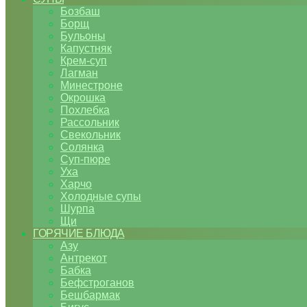
Бозбаш
Борщ
Бульоны
Капустняк
Крем-суп
Лагман
Минестроне
Окрошка
Похлебка
Рассольник
Свекольник
Солянка
Суп-пюре
Уха
Харчо
Холодные супы
Шурпа
Щи
ГОРЯЧИЕ БЛЮДА
Азу
Антрекот
Бабка
Бефстроганов
Бешбармак