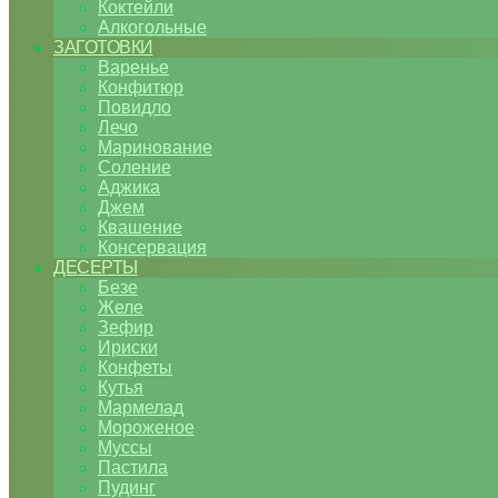
Коктейли
Алкогольные
ЗАГОТОВКИ
Варенье
Конфитюр
Повидло
Лечо
Маринование
Соление
Аджика
Джем
Квашение
Консервация
ДЕСЕРТЫ
Безе
Желе
Зефир
Ириски
Конфеты
Кутья
Мармелад
Мороженое
Муссы
Пастила
Пудинг