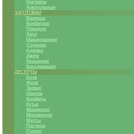
Коктейли
Алкогольные
ЗАГОТОВКИ
Варенье
Конфитюр
Повидло
Лечо
Маринование
Соление
Аджика
Джем
Квашение
Консервация
ДЕСЕРТЫ
Безе
Желе
Зефир
Ириски
Конфеты
Кутья
Мармелад
Мороженое
Муссы
Пастила
Пудинг