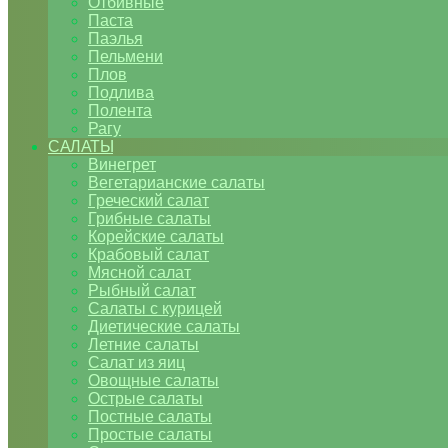
Отбивные
Паста
Паэлья
Пельмени
Плов
Подлива
Полента
Рагу
САЛАТЫ
Винегрет
Вегетарианские салаты
Греческий салат
Грибные салаты
Корейские салаты
Крабовый салат
Мясной салат
Рыбный салат
Салаты с курицей
Диетические салаты
Летние салаты
Салат из яиц
Овощные салаты
Острые салаты
Постные салаты
Простые салаты