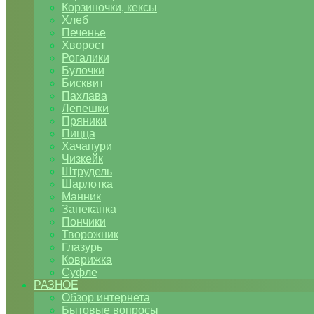
Корзиночки, кексы
Хлеб
Печенье
Хворост
Рогалики
Булочки
Бисквит
Пахлава
Лепешки
Пряники
Пицца
Хачапури
Чизкейк
Штрудель
Шарлотка
Манник
Запеканка
Пончики
Творожник
Глазурь
Коврижка
Суфле
РАЗНОЕ
Обзор интернета
Бытовые вопросы