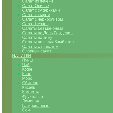
Салат из печени
Салат Оливье
Салат с сухариками
Салат с сыром
Салат с черносливом
Салат Цезарь
Салаты без майонеза
Салаты на День Рождения
Салаты на зиму
Салаты на свадебный стол
Салаты с гранатом
Слоеный салат
НАПИТКИ
Пунш
Чай
Кофе
Квас
Морс
Сбитень
Кисель
Компоты
Фруктовые
Лимонад
Газированные
Соки