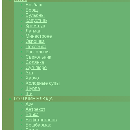
Бозбаш
Борщ
Бульоны
Капустняк
Крем-суп
Лагман
Минестроне
Окрошка
Похлебка
Рассольник
Свекольник
Солянка
Суп-пюре
Уха
Харчо
Холодные супы
Шурпа
Щи
ГОРЯЧИЕ БЛЮДА
Азу
Антрекот
Бабка
Бефстроганов
Бешбармак