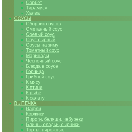
Сорбет
Тирамису
Халва
СОУСЫ
Сборник соусов
Сметанный соус
Соевый соус
Соус сырный
Соусы на зиму
Томатный соус
Маринады
Чесночный соус
Блюда в соусе
Горчица
Грибной соус
К мясу
К птице
К рыбе
К салату
ВЫПЕЧКА
Вафли
Коржики
Пироги, беляши, чебуреки
Блины, оладьи, сырники
Торты, пирожные