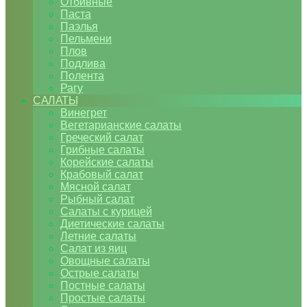
Отбивные
Паста
Паэлья
Пельмени
Плов
Подлива
Полента
Рагу
САЛАТЫ
Винегрет
Вегетарианские салаты
Греческий салат
Грибные салаты
Корейские салаты
Крабовый салат
Мясной салат
Рыбный салат
Салаты с курицей
Диетические салаты
Летние салаты
Салат из яиц
Овощные салаты
Острые салаты
Постные салаты
Простые салаты