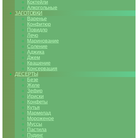
Коктейли
Алкогольные
ЗАГОТОВКИ
Варенье
Конфитюр
Повидло
Лечо
Маринование
Соление
Аджика
Джем
Квашение
Консервация
ДЕСЕРТЫ
Безе
Желе
Зефир
Ириски
Конфеты
Кутья
Мармелад
Мороженое
Муссы
Пастила
Пудинг