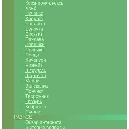
Корзиночки, кексы
Хлеб
Печенье
Хворост
Рогалики
Булочки
Бисквит
Пахлава
Лепешки
Пряники
Пицца
Хачапури
Чизкейк
Штрудель
Шарлотка
Манник
Запеканка
Пончики
Творожник
Глазурь
Коврижка
Суфле
РАЗНОЕ
Обзор интернета
Бытовые вопросы