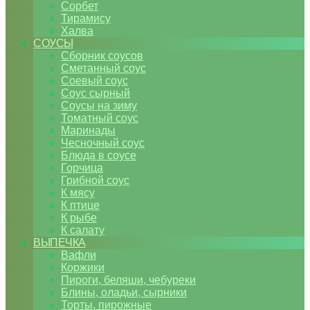
Сорбет
Тирамису
Халва
СОУСЫ
Сборник соусов
Сметанный соус
Соевый соус
Соус сырный
Соусы на зиму
Томатный соус
Маринады
Чесночный соус
Блюда в соусе
Горчица
Грибной соус
К мясу
К птице
К рыбе
К салату
ВЫПЕЧКА
Вафли
Коржики
Пироги, беляши, чебуреки
Блины, оладьи, сырники
Торты, пирожные