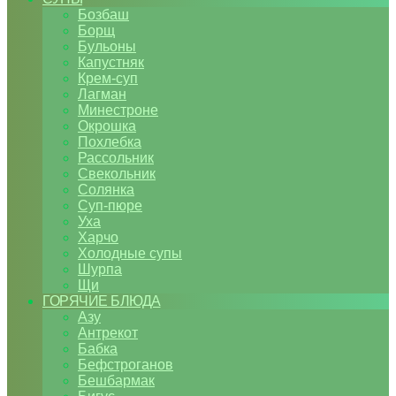
Бозбаш
Борщ
Бульоны
Капустняк
Крем-суп
Лагман
Минестроне
Окрошка
Похлебка
Рассольник
Свекольник
Солянка
Суп-пюре
Уха
Харчо
Холодные супы
Шурпа
Щи
ГОРЯЧИЕ БЛЮДА
Азу
Антрекот
Бабка
Бефстроганов
Бешбармак