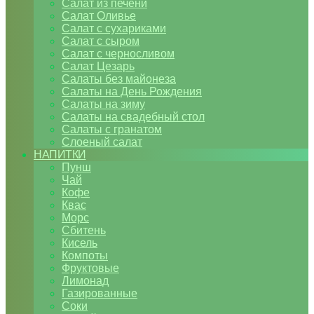
Салат из печени
Салат Оливье
Салат с сухариками
Салат с сыром
Салат с черносливом
Салат Цезарь
Салаты без майонеза
Салаты на День Рождения
Салаты на зиму
Салаты на свадебный стол
Салаты с гранатом
Слоеный салат
НАПИТКИ
Пунш
Чай
Кофе
Квас
Морс
Сбитень
Кисель
Компоты
Фруктовые
Лимонад
Газированные
Соки