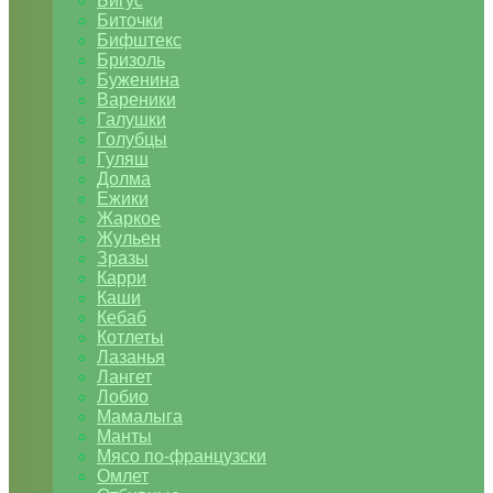
Бигус
Биточки
Бифштекс
Бризоль
Буженина
Вареники
Галушки
Голубцы
Гуляш
Долма
Ежики
Жаркое
Жульен
Зразы
Карри
Каши
Кебаб
Котлеты
Лазанья
Лангет
Лобио
Мамалыга
Манты
Мясо по-французски
Омлет