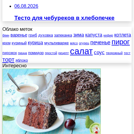
06.08.2026
Тесто для чебуреков в хлебопечке
Облако меток
зима
котлета
варенье
капуста
гриб
духовка
запеканка
блин
кефир
пирог
печенье
курица
мультиварке
куриный
крем
мясо
огурец
салат
соус
помидор
пирожок
пицца
простой
рецепт
творожный
тест
торт
яблоко
Интересно