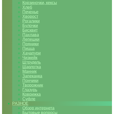
Корзиночки, кексы
Хлеб
Печенье
Хворост
Рогалики
Булочки
Бисквит
Пахлава
Лепешки
Пряники
Пицца
Хачапури
Чизкейк
Штрудель
Шарлотка
Манник
Запеканка
Пончики
Творожник
Глазурь
Коврижка
Суфле
РАЗНОЕ
Обзор интернета
Бытовые вопросы