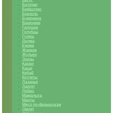
Бигус
Биточки
Бифштекс
Бризоль
Буженина
Вареники
Галушки
Голубцы
Гуляш
Долма
Ежики
Жаркое
Жульен
Зразы
Карри
Каши
Кебаб
Котлеты
Лазанья
Лангет
Лобио
Мамалыга
Манты
Мясо по-французски
Омлет