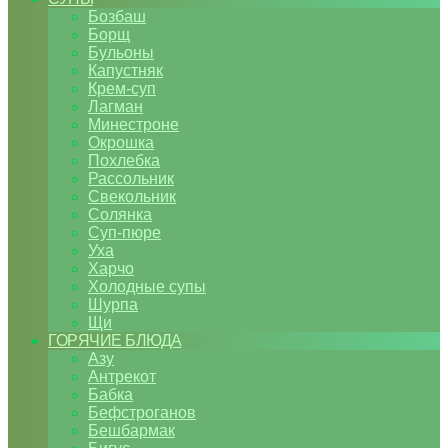
Бозбаш
Борщ
Бульоны
Капустняк
Крем-суп
Лагман
Минестроне
Окрошка
Похлебка
Рассольник
Свекольник
Солянка
Суп-пюре
Уха
Харчо
Холодные супы
Шурпа
Щи
ГОРЯЧИЕ БЛЮДА
Азу
Антрекот
Бабка
Бефстроганов
Бешбармак