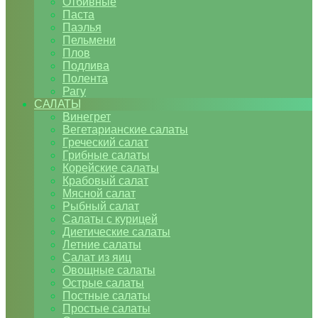
Отбивные
Паста
Паэлья
Пельмени
Плов
Подлива
Полента
Рагу
САЛАТЫ
Винегрет
Вегетарианские салаты
Греческий салат
Грибные салаты
Корейские салаты
Крабовый салат
Мясной салат
Рыбный салат
Салаты с курицей
Диетические салаты
Летние салаты
Салат из яиц
Овощные салаты
Острые салаты
Постные салаты
Простые салаты