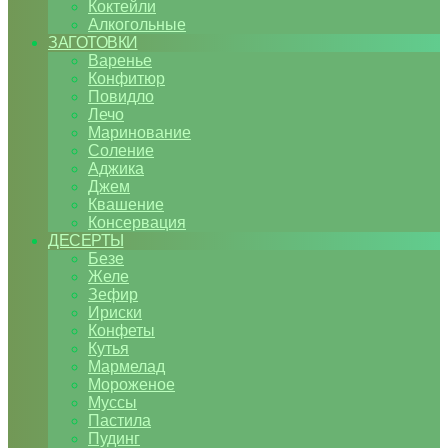
Коктейли
Алкогольные
ЗАГОТОВКИ
Варенье
Конфитюр
Повидло
Лечо
Маринование
Соление
Аджика
Джем
Квашение
Консервация
ДЕСЕРТЫ
Безе
Желе
Зефир
Ириски
Конфеты
Кутья
Мармелад
Мороженое
Муссы
Пастила
Пудинг