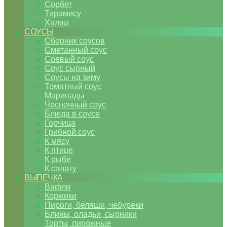
Сорбет
Тирамису
Халва
СОУСЫ
Сборник соусов
Сметанный соус
Соевый соус
Соус сырный
Соусы на зиму
Томатный соус
Маринады
Чесночный соус
Блюда в соусе
Горчица
Грибной соус
К мясу
К птице
К рыбе
К салату
ВЫПЕЧКА
Вафли
Коржики
Пироги, беляши, чебуреки
Блины, оладьи, сырники
Торты, пирожные