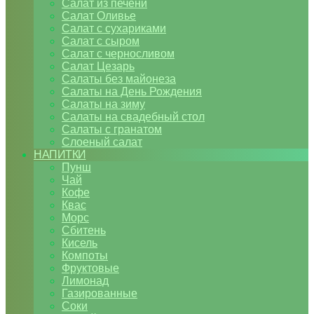
Салат из печени
Салат Оливье
Салат с сухариками
Салат с сыром
Салат с черносливом
Салат Цезарь
Салаты без майонеза
Салаты на День Рождения
Салаты на зиму
Салаты на свадебный стол
Салаты с гранатом
Слоеный салат
НАПИТКИ
Пунш
Чай
Кофе
Квас
Морс
Сбитень
Кисель
Компоты
Фруктовые
Лимонад
Газированные
Соки