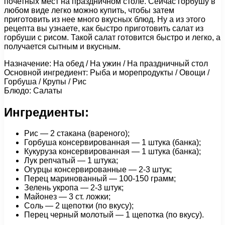
почетных мест на праздничном столе. Сейчас горбушу в
любом виде легко можно купить, чтобы затем
приготовить из нее много вкусных блюд. Ну а из этого
рецепта вы узнаете, как быстро приготовить салат из
горбуши с рисом. Такой салат готовится быстро и легко, а
получается сытным и вкусным.
Назначение: На обед / На ужин / На праздничный стол
Основной ингредиент: Рыба и морепродукты / Овощи /
Горбуша / Крупы / Рис
Блюдо: Салаты
Ингредиенты:
Рис — 2 стакана (вареного);
Горбуша консервированная — 1 штука (банка);
Кукуруза консервированная — 1 штука (банка);
Лук репчатый — 1 штука;
Огурцы консервированные — 2-3 штук;
Перец маринованный — 100-150 грамм;
Зелень укропа — 2-3 штук;
Майонез — 3 ст. ложки;
Соль — 2 щепотки (по вкусу);
Перец черный молотый — 1 щепотка (по вкусу).