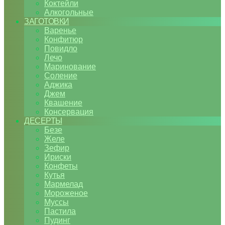
Коктейли
Алкогольные
ЗАГОТОВКИ
Варенье
Конфитюр
Повидло
Лечо
Маринование
Соление
Аджика
Джем
Квашение
Консервация
ДЕСЕРТЫ
Безе
Желе
Зефир
Ириски
Конфеты
Кутья
Мармелад
Мороженое
Муссы
Пастила
Пудинг