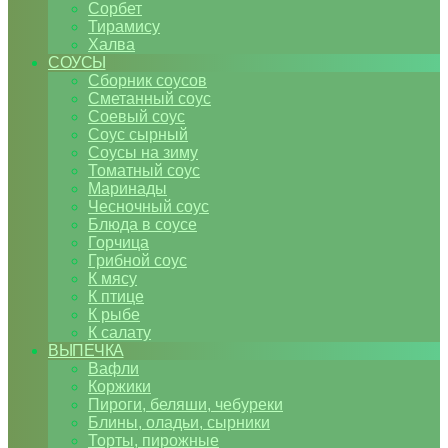
Сорбет
Тирамису
Халва
СОУСЫ
Сборник соусов
Сметанный соус
Соевый соус
Соус сырный
Соусы на зиму
Томатный соус
Маринады
Чесночный соус
Блюда в соусе
Горчица
Грибной соус
К мясу
К птице
К рыбе
К салату
ВЫПЕЧКА
Вафли
Коржики
Пироги, беляши, чебуреки
Блины, оладьи, сырники
Торты, пирожные