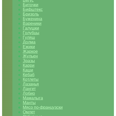
Бигус
Биточки
Бифштекс
Бризоль
Буженина
Вареники
Галушки
Голубцы
Гуляш
Долма
Ежики
Жаркое
Жульен
Зразы
Карри
Каши
Кебаб
Котлеты
Лазанья
Лангет
Лобио
Мамалыга
Манты
Мясо по-французски
Омлет