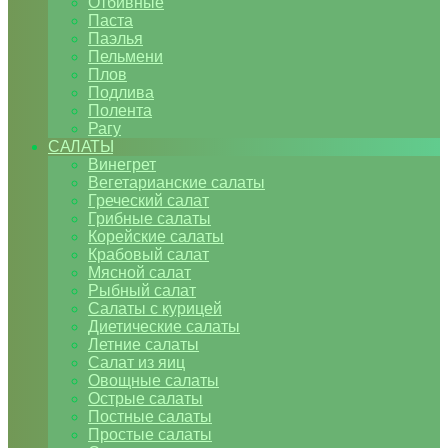
Отбивные
Паста
Паэлья
Пельмени
Плов
Подлива
Полента
Рагу
САЛАТЫ
Винегрет
Вегетарианские салаты
Греческий салат
Грибные салаты
Корейские салаты
Крабовый салат
Мясной салат
Рыбный салат
Салаты с курицей
Диетические салаты
Летние салаты
Салат из яиц
Овощные салаты
Острые салаты
Постные салаты
Простые салаты