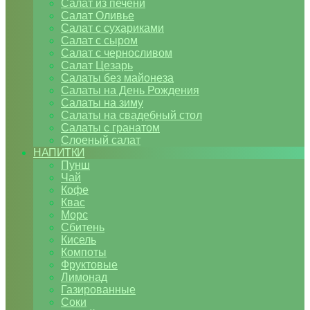
Салат из печени
Салат Оливье
Салат с сухариками
Салат с сыром
Салат с черносливом
Салат Цезарь
Салаты без майонеза
Салаты на День Рождения
Салаты на зиму
Салаты на свадебный стол
Салаты с гранатом
Слоеный салат
НАПИТКИ
Пунш
Чай
Кофе
Квас
Морс
Сбитень
Кисель
Компоты
Фруктовые
Лимонад
Газированные
Соки