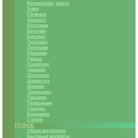
Корзиночки, кексы
Хлеб
Печенье
Хворост
Рогалики
Булочки
Бисквит
Пахлава
Лепешки
Пряники
Пицца
Хачапури
Чизкейк
Штрудель
Шарлотка
Манник
Запеканка
Пончики
Творожник
Глазурь
Коврижка
Суфле
РАЗНОЕ
Обзор интернета
Бытовые вопросы