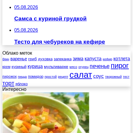
05.08.2026
Самса с куриной грудкой
05.08.2026
Тесто для чебуреков на кефире
Облако меток
зима
котлета
варенье
капуста
гриб
духовка
запеканка
блин
кефир
пирог
печенье
курица
мультиварке
куриный
крем
мясо
огурец
салат
соус
помидор
пирожок
пицца
простой
рецепт
творожный
тест
торт
яблоко
Интересно