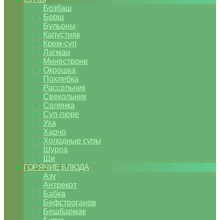
Бозбаш
Борщ
Бульоны
Капустняк
Крем-суп
Лагман
Минестроне
Окрошка
Похлебка
Рассольник
Свекольник
Солянка
Суп-пюре
Уха
Харчо
Холодные супы
Шурпа
Щи
ГОРЯЧИЕ БЛЮДА
Азу
Антрекот
Бабка
Бефстроганов
Бешбармак