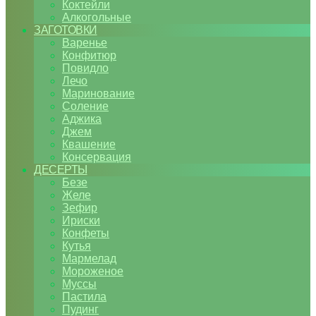
Коктейли
Алкогольные
ЗАГОТОВКИ
Варенье
Конфитюр
Повидло
Лечо
Маринование
Соление
Аджика
Джем
Квашение
Консервация
ДЕСЕРТЫ
Безе
Желе
Зефир
Ириски
Конфеты
Кутья
Мармелад
Мороженое
Муссы
Пастила
Пудинг