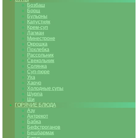
Бозбаш
Борщ
Бульоны
Капустняк
Крем-суп
Лагман
Минестроне
Окрошка
Похлебка
Рассольник
Свекольник
Солянка
Суп-пюре
Уха
Харчо
Холодные супы
Шурпа
Щи
ГОРЯЧИЕ БЛЮДА
Азу
Антрекот
Бабка
Бефстроганов
Бешбармак