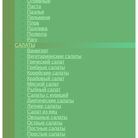
Отбивные
Паста
Паэлья
Пельмени
Плов
Подлива
Полента
Рагу
САЛАТЫ
Винегрет
Вегетарианские салаты
Греческий салат
Грибные салаты
Корейские салаты
Крабовый салат
Мясной салат
Рыбный салат
Салаты с курицей
Диетические салаты
Летние салаты
Салат из яиц
Овощные салаты
Острые салаты
Постные салаты
Простые салаты