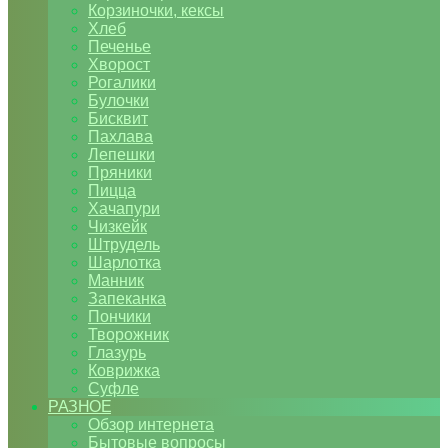
Корзиночки, кексы
Хлеб
Печенье
Хворост
Рогалики
Булочки
Бисквит
Пахлава
Лепешки
Пряники
Пицца
Хачапури
Чизкейк
Штрудель
Шарлотка
Манник
Запеканка
Пончики
Творожник
Глазурь
Коврижка
Суфле
РАЗНОЕ
Обзор интернета
Бытовые вопросы