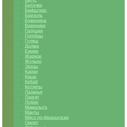
Бигус
Биточки
Бифштекс
Бризоль
Буженина
Вареники
Галушки
Голубцы
Гуляш
Долма
Ежики
Жаркое
Жульен
Зразы
Карри
Каши
Кебаб
Котлеты
Лазанья
Лангет
Лобио
Мамалыга
Манты
Мясо по-французски
Омлет