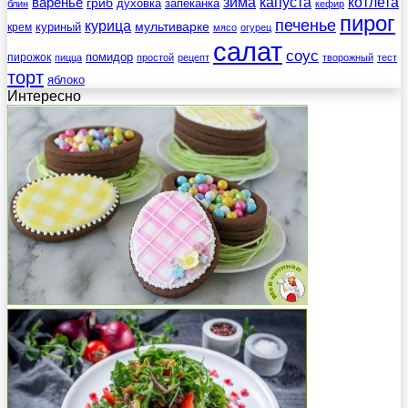
зима
котлета
варенье
капуста
гриб
духовка
запеканка
блин
кефир
пирог
печенье
курица
мультиварке
куриный
крем
мясо
огурец
салат
соус
помидор
пирожок
пицца
простой
рецепт
творожный
тест
торт
яблоко
Интересно