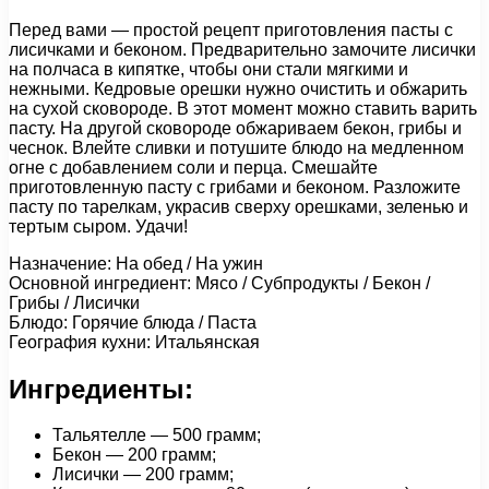
Перед вами — простой рецепт приготовления пасты с
лисичками и беконом. Предварительно замочите лисички
на полчаса в кипятке, чтобы они стали мягкими и
нежными. Кедровые орешки нужно очистить и обжарить
на сухой сковороде. В этот момент можно ставить варить
пасту. На другой сковороде обжариваем бекон, грибы и
чеснок. Влейте сливки и потушите блюдо на медленном
огне с добавлением соли и перца. Смешайте
приготовленную пасту с грибами и беконом. Разложите
пасту по тарелкам, украсив сверху орешками, зеленью и
тертым сыром. Удачи!
Назначение: На обед / На ужин
Основной ингредиент: Мясо / Субпродукты / Бекон /
Грибы / Лисички
Блюдо: Горячие блюда / Паста
География кухни: Итальянская
Ингредиенты:
Тальятелле — 500 грамм;
Бекон — 200 грамм;
Лисички — 200 грамм;