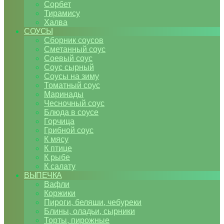
Сорбет
Тирамису
Халва
СОУСЫ
Сборник соусов
Сметанный соус
Соевый соус
Соус сырный
Соусы на зиму
Томатный соус
Маринады
Чесночный соус
Блюда в соусе
Горчица
Грибной соус
К мясу
К птице
К рыбе
К салату
ВЫПЕЧКА
Вафли
Коржики
Пироги, беляши, чебуреки
Блины, оладьи, сырники
Торты, пирожные