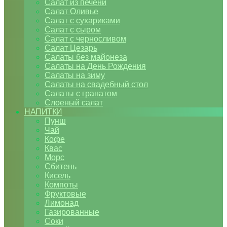
Салат из печени
Салат Оливье
Салат с сухариками
Салат с сыром
Салат с черносливом
Салат Цезарь
Салаты без майонеза
Салаты на День Рождения
Салаты на зиму
Салаты на свадебный стол
Салаты с гранатом
Слоеный салат
НАПИТКИ
Пунш
Чай
Кофе
Квас
Морс
Сбитень
Кисель
Компоты
Фруктовые
Лимонад
Газированные
Соки